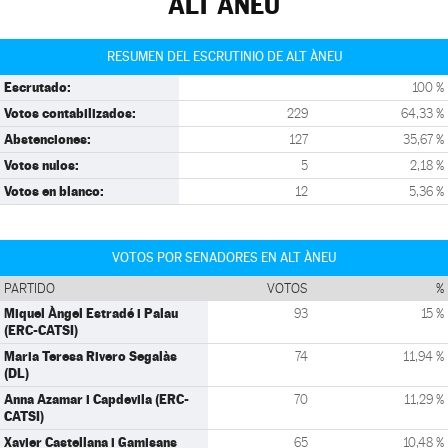
ALT ÀNEU
RESUMEN DEL ESCRUTINIO DE ALT ÀNEU
Escrutado:
100 %
Votos contabilizados:
229
64,33 %
Abstenciones:
127
35,67 %
Votos nulos:
5
2,18 %
Votos en blanco:
12
5,36 %
VOTOS POR SENADORES EN ALT ÀNEU
PARTIDO
VOTOS
%
Miquel Àngel Estradé i Palau
93
15 %
(ERC-CATSI)
Maria Teresa Rivero Segalàs
74
11,94 %
(DL)
Anna Azamar i Capdevila (ERC-
70
11,29 %
CATSI)
Xavier Castellana i Gamisans
65
10,48 %