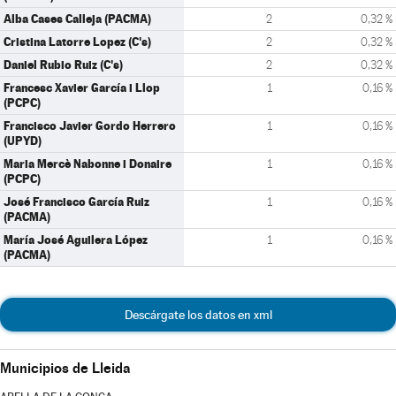
Alba Cases Calleja (PACMA)
2
0,32 %
Cristina Latorre Lopez (C's)
2
0,32 %
Daniel Rubio Ruiz (C's)
2
0,32 %
Francesc Xavier García i Llop
1
0,16 %
(PCPC)
Francisco Javier Gordo Herrero
1
0,16 %
(UPYD)
Maria Mercè Nabonne i Donaire
1
0,16 %
(PCPC)
José Francisco García Ruiz
1
0,16 %
(PACMA)
María José Aguilera López
1
0,16 %
(PACMA)
Descárgate los datos en xml
Municipios de Lleida