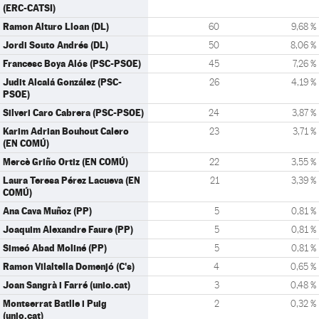
(ERC-CATSI)
Ramon Alturo Lloan (DL)
60
9,68 %
Jordi Souto Andrés (DL)
50
8,06 %
Francesc Boya Alós (PSC-PSOE)
45
7,26 %
Judit Alcalá González (PSC-
26
4,19 %
PSOE)
Silveri Caro Cabrera (PSC-PSOE)
24
3,87 %
Karim Adrian Bouhout Calero
23
3,71 %
(EN COMÚ)
Mercè Griño Ortiz (EN COMÚ)
22
3,55 %
Laura Teresa Pérez Lacueva (EN
21
3,39 %
COMÚ)
Ana Cava Muñoz (PP)
5
0,81 %
Joaquim Alexandre Faure (PP)
5
0,81 %
Simeó Abad Moliné (PP)
5
0,81 %
Ramon Vilaltella Domenjó (C's)
4
0,65 %
Joan Sangrà i Farré (unio.cat)
3
0,48 %
Montserrat Batlle i Puig
2
0,32 %
(unio.cat)