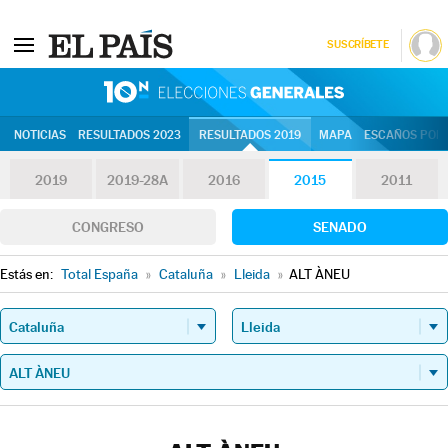
SUSCRÍBETE
10N | Eleccion
NOTICIAS
RESULTADOS 2023
RESULTADOS 2019
MAPA
ESCAÑOS POR 
2019
2019-28A
2016
2015
2011
CONGRESO
SENADO
Estás en:
Total España
»
Cataluña
»
Lleida
»
ALT ÀNEU