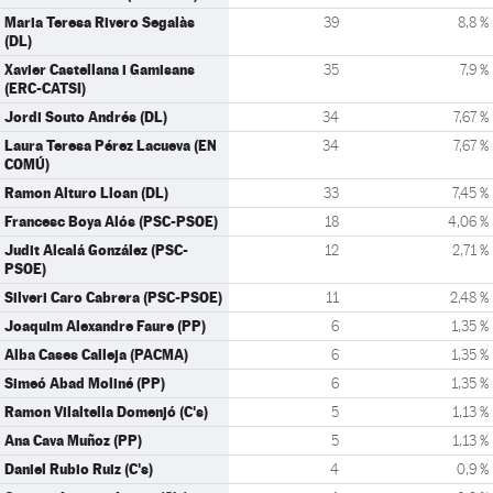
Maria Teresa Rivero Segalàs
39
8,8 %
(DL)
Xavier Castellana i Gamisans
35
7,9 %
(ERC-CATSI)
Jordi Souto Andrés (DL)
34
7,67 %
Laura Teresa Pérez Lacueva (EN
34
7,67 %
COMÚ)
Ramon Alturo Lloan (DL)
33
7,45 %
Francesc Boya Alós (PSC-PSOE)
18
4,06 %
Judit Alcalá González (PSC-
12
2,71 %
PSOE)
Silveri Caro Cabrera (PSC-PSOE)
11
2,48 %
Joaquim Alexandre Faure (PP)
6
1,35 %
Alba Cases Calleja (PACMA)
6
1,35 %
Simeó Abad Moliné (PP)
6
1,35 %
Ramon Vilaltella Domenjó (C's)
5
1,13 %
Ana Cava Muñoz (PP)
5
1,13 %
Daniel Rubio Ruiz (C's)
4
0,9 %