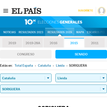
SUSCRÍBETE
10N | Eleccion
NOTICIAS
RESULTADOS 2023
RESULTADOS 2019
MAPA
ESCAÑOS POR 
2019
2019-28A
2016
2015
2011
CONGRESO
SENADO
Estás en:
Total España
»
Cataluña
»
Lleida
»
SORIGUERA