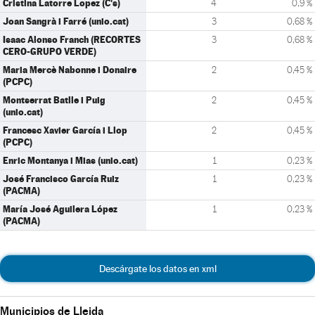
Cristina Latorre Lopez (C's)
4
0,9 %
Joan Sangrà i Farré (unio.cat)
3
0,68 %
Isaac Alonso Franch (RECORTES
3
0,68 %
CERO-GRUPO VERDE)
Maria Mercè Nabonne i Donaire
2
0,45 %
(PCPC)
Montserrat Batlle i Puig
2
0,45 %
(unio.cat)
Francesc Xavier García i Llop
2
0,45 %
(PCPC)
Enric Montanya i Mias (unio.cat)
1
0,23 %
José Francisco García Ruiz
1
0,23 %
(PACMA)
María José Aguilera López
1
0,23 %
(PACMA)
Descárgate los datos en xml
Municipios de Lleida