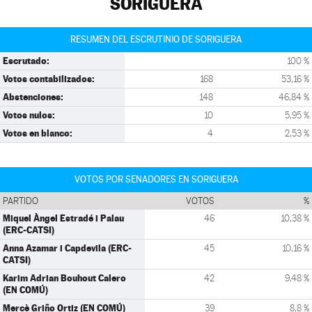
SORIGUERA
RESUMEN DEL ESCRUTINIO DE SORIGUERA
Escrutado:
100 %
Votos contabilizados:
168
53,16 %
Abstenciones:
148
46,84 %
Votos nulos:
10
5,95 %
Votos en blanco:
4
2,53 %
VOTOS POR SENADORES EN SORIGUERA
PARTIDO
VOTOS
%
Miquel Àngel Estradé i Palau
46
10,38 %
(ERC-CATSI)
Anna Azamar i Capdevila (ERC-
45
10,16 %
CATSI)
Karim Adrian Bouhout Calero
42
9,48 %
(EN COMÚ)
Mercè Griño Ortiz (EN COMÚ)
39
8,8 %