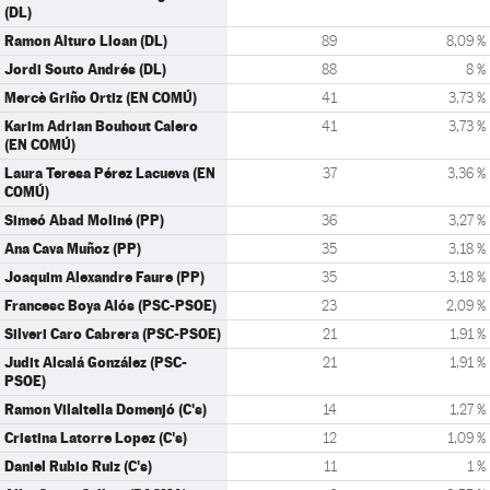
(DL)
Ramon Alturo Lloan (DL)
89
8,09 %
Jordi Souto Andrés (DL)
88
8 %
Mercè Griño Ortiz (EN COMÚ)
41
3,73 %
Karim Adrian Bouhout Calero
41
3,73 %
(EN COMÚ)
Laura Teresa Pérez Lacueva (EN
37
3,36 %
COMÚ)
Simeó Abad Moliné (PP)
36
3,27 %
Ana Cava Muñoz (PP)
35
3,18 %
Joaquim Alexandre Faure (PP)
35
3,18 %
Francesc Boya Alós (PSC-PSOE)
23
2,09 %
Silveri Caro Cabrera (PSC-PSOE)
21
1,91 %
Judit Alcalá González (PSC-
21
1,91 %
PSOE)
Ramon Vilaltella Domenjó (C's)
14
1,27 %
Cristina Latorre Lopez (C's)
12
1,09 %
Daniel Rubio Ruiz (C's)
11
1 %