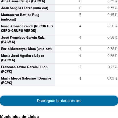
Alba Cases Calleja (PACMA)
6
0,55 %
Joan Sangrà i Farré (unio.cat)
6
0,55 %
Montserrat Batlle i Puig
5
0,45 %
(unio.cat)
Isaac Alonso Franch (RECORTES
4
0,36 %
CERO-GRUPO VERDE)
José Francisco García Ruiz
4
0,36 %
(PACMA)
Enric Montanya i Mias (unio.cat)
4
0,36 %
María José Aguilera López
4
0,36 %
(PACMA)
Francesc Xavier García i Llop
3
0,27 %
(PCPC)
Maria Mercè Nabonne i Donaire
1
0,09 %
(PCPC)
Descárgate los datos en xml
Municipios de Lleida