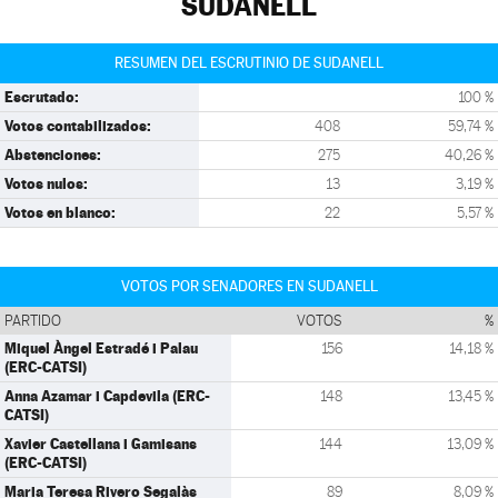
SUDANELL
RESUMEN DEL ESCRUTINIO DE SUDANELL
Escrutado:
100 %
Votos contabilizados:
408
59,74 %
Abstenciones:
275
40,26 %
Votos nulos:
13
3,19 %
Votos en blanco:
22
5,57 %
VOTOS POR SENADORES EN SUDANELL
PARTIDO
VOTOS
%
Miquel Àngel Estradé i Palau
156
14,18 %
(ERC-CATSI)
Anna Azamar i Capdevila (ERC-
148
13,45 %
CATSI)
Xavier Castellana i Gamisans
144
13,09 %
(ERC-CATSI)
Maria Teresa Rivero Segalàs
89
8,09 %