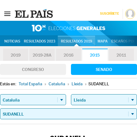
SUSCRÍBETE
10N | Eleccion
NOTICIAS
RESULTADOS 2023
RESULTADOS 2019
MAPA
ESCAÑOS POR 
2019
2019-28A
2016
2015
2011
CONGRESO
SENADO
Estás en:
Total España
»
Cataluña
»
Lleida
»
SUDANELL