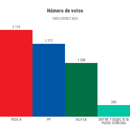
Número de votos
100
%
ESCRUTADO
2.113
1.777
1.308
286
PSOE-A
PP
IULV-CA
ENTRE TOD@S, SI SE
PUEDE CÓRDOBA