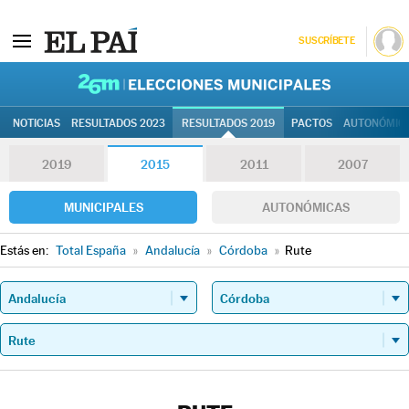
SUSCRÍBETE
26M | Elec
NOTICIAS
RESULTADOS 2023
RESULTADOS 2019
PACTOS
AUTONÓMIC
2019
2015
2011
2007
MUNICIPALES
AUTONÓMICAS
Estás en:
Total España
»
Andalucía
»
Córdoba
»
Rute