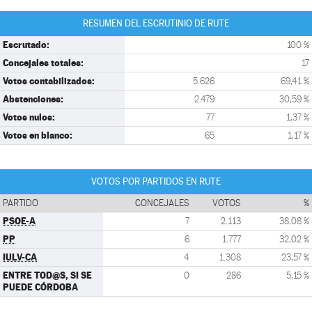
RESUMEN DEL ESCRUTINIO DE RUTE
Escrutado:
100 %
Concejales totales:
17
Votos contabilizados:
5.626
69,41 %
Abstenciones:
2.479
30,59 %
Votos nulos:
77
1,37 %
Votos en blanco:
65
1,17 %
VOTOS POR PARTIDOS EN RUTE
PARTIDO
CONCEJALES
VOTOS
%
PSOE-A
7
2.113
38,08 %
PP
6
1.777
32,02 %
IULV-CA
4
1.308
23,57 %
ENTRE TOD@S, SI SE
0
286
5,15 %
PUEDE CÓRDOBA