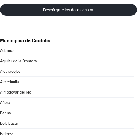
Descárgate los datos en xml
Municipios de Córdoba
Adamuz
Aguilar de la Frontera
Alcaracejos
Almedinilla
Almodóvar del Río
Añora
Baena
Belalcázar
Belmez