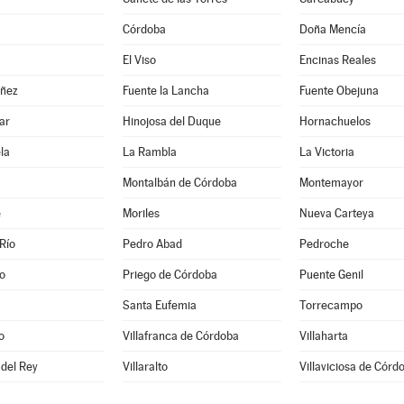
Córdoba
Doña Mencía
El Viso
Encinas Reales
ñez
Fuente la Lancha
Fuente Obejuna
ar
Hinojosa del Duque
Hornachuelos
la
La Rambla
La Victoria
Montalbán de Córdoba
Montemayor
e
Moriles
Nueva Carteya
Río
Pedro Abad
Pedroche
o
Priego de Córdoba
Puente Genil
Santa Eufemia
Torrecampo
o
Villafranca de Córdoba
Villaharta
 del Rey
Villaralto
Villaviciosa de Córd