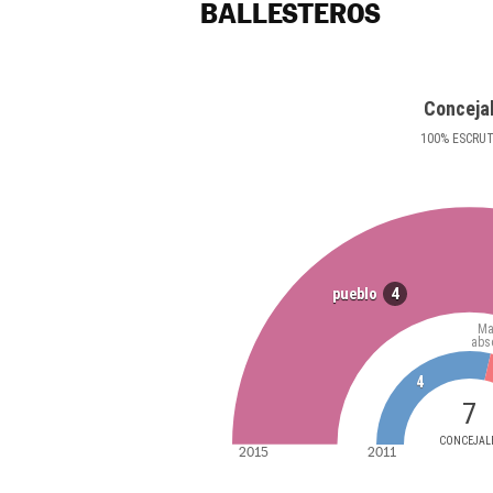
BALLESTEROS
Conceja
100
%
ESCRU
4
pueblo
Ma
abs
4
7
CONCEJAL
2015
2011