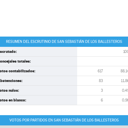
RESUMEN DEL ESCRUTINIO DE SAN SEBASTIÁN DE LOS BALLESTEROS
scrutado:
10
oncejales totales:
otos contabilizados:
617
88,1
bstenciones:
83
11,8
otos nulos:
3
0,4
otos en blanco:
6
0,9
VOTOS POR PARTIDOS EN SAN SEBASTIÁN DE LOS BALLESTEROS