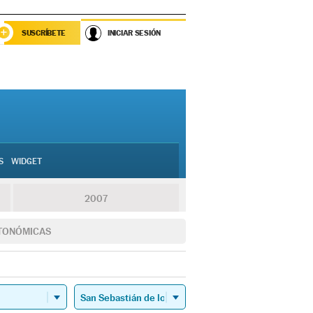
SUSCRÍBETE
INICIAR SESIÓN
S
WIDGET
2007
TONÓMICAS