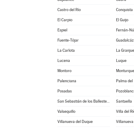
Castro del Río
Conquista
El Carpio
El Guijo
Espiel
Fernán-Nú
Fuente-Tójar
Guadalcáz
La Carlota
La Granjue
Lucena
Luque
Montoro
Monturqu
Palenciana
Palma del 
Posadas
Pozoblanc
San Sebastián de los Ballesteros
Santaella
Valsequillo
Villa del Rí
Villanueva del Duque
Villanueva