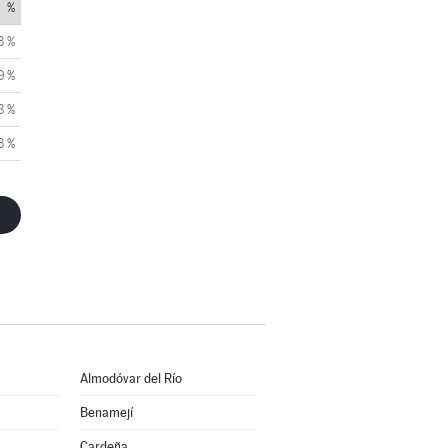
%
3 %
9 %
8 %
3 %
Almodóvar del Río
Benamejí
Cardeña