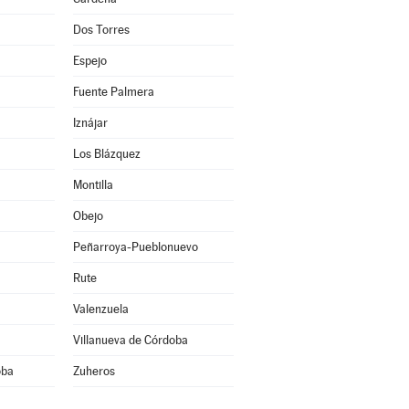
Dos Torres
Espejo
Fuente Palmera
Iznájar
Los Blázquez
Montilla
Obejo
Peñarroya-Pueblonuevo
Rute
Valenzuela
Villanueva de Córdoba
oba
Zuheros