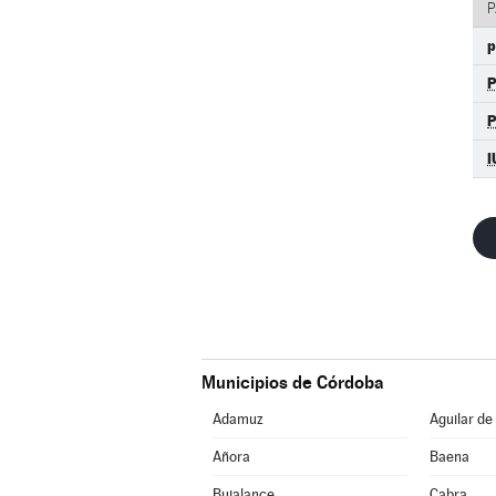
P
p
P
I
Municipios de Córdoba
Adamuz
Aguilar de
Añora
Baena
Bujalance
Cabra