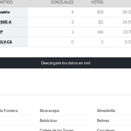
ARTIDO
CONCEJALES
VOTOS
ueblo
4
309
50,3
SOE-A
2
151
24,5
PP
1
146
23,7
ULV-CA
0
2
0,3
Descárgate los datos en xml
 la Frontera
Alcaracejos
Almedinilla
Belalcázar
Belmez
Cañete de las Torres
Carcabuey