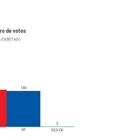
ro de votos
%
ESCRUTADO
146
2
PP
IULV-CA