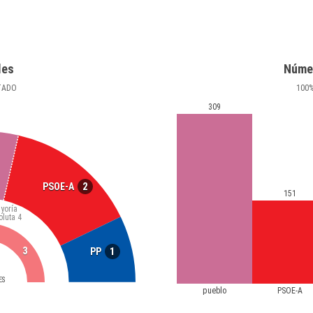
les
Núme
TADO
100
309
2
PSOE-A
151
yoría
oluta
4
3
1
PP
ES
pueblo
PSOE-A