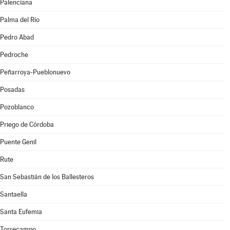
Palenciana
Palma del Río
Pedro Abad
Pedroche
Peñarroya-Pueblonuevo
Posadas
Pozoblanco
Priego de Córdoba
Puente Genil
Rute
San Sebastián de los Ballesteros
Santaella
Santa Eufemia
Torrecampo