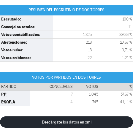
RESUMEN DEL ESCRUTINIO DE DOS TORRES
Escrutado:
100 %
Concejales totales:
11
Votos contabilizados:
1.825
89,33 %
Abstenciones:
218
10,67 %
Votos nulos:
13
0,71 %
Votos en blanco:
22
1,21 %
VOTOS POR PARTIDOS EN DOS TORRES
PARTIDO
CONCEJALES
VOTOS
%
PP
7
1.045
57,67 %
PSOE-A
4
745
41,11 %
Descárgate los datos en xml