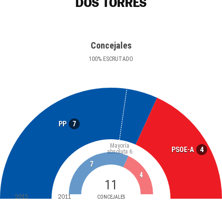
DOS TORRES
Concejales
100
%
ESCRUTADO
7
PP
Mayoría
4
PSOE-A
absoluta
6
7
4
11
2015
2011
CONCEJALES