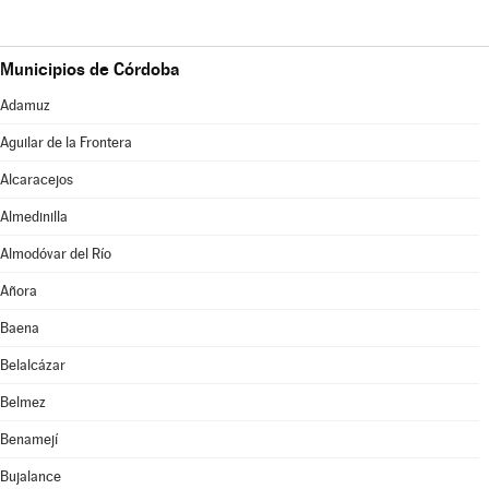
Municipios de Córdoba
Adamuz
Aguilar de la Frontera
Alcaracejos
Almedinilla
Almodóvar del Río
Añora
Baena
Belalcázar
Belmez
Benamejí
Bujalance