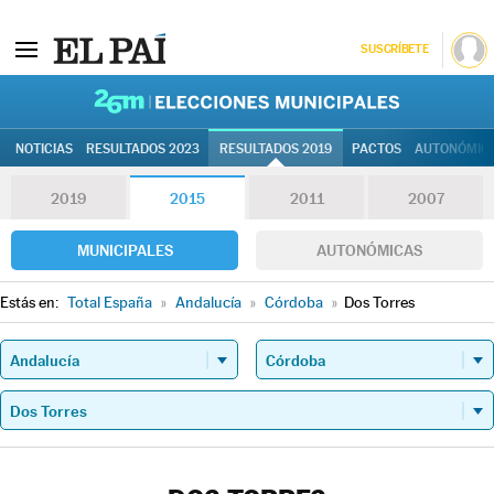
SUSCRÍBETE
26M | Elec
NOTICIAS
RESULTADOS 2023
RESULTADOS 2019
PACTOS
AUTONÓMIC
2019
2015
2011
2007
MUNICIPALES
AUTONÓMICAS
Estás en:
Total España
»
Andalucía
»
Córdoba
»
Dos Torres