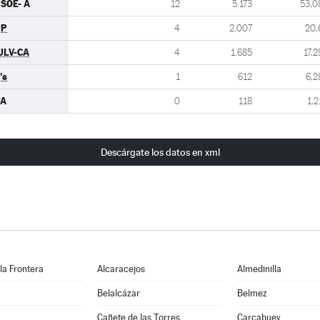
SOE- A
12
5.173
53,0
PP
4
2.007
20,
ULV-CA
4
1.685
17,2
's
1
612
6,2
PA
0
118
1,2
Descárgate los datos en xml
 la Frontera
Alcaracejos
Almedinilla
Belalcázar
Belmez
Cañete de las Torres
Carcabuey