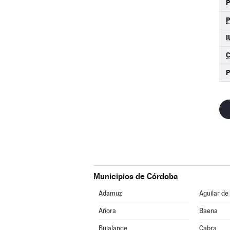
P
I
C
Municipios de Córdoba
Adamuz
Aguilar de
Añora
Baena
Bujalance
Cabra