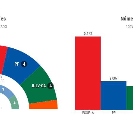
les
Núme
TADO
100
5.173
4
PP
ía
2.007
a
11
4
IULV-CA
7
4
ES
PSOE- A
PP