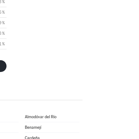
8 %
6 %
9 %
8 %
1 %
Almodóvar del Río
Benamejí
Cardeña