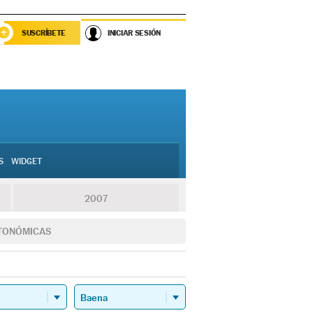
SUSCRÍBETE
INICIAR SESIÓN
S
WIDGET
2007
TONÓMICAS