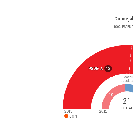
Conceja
100
%
ESCRU
12
PSOE- A
Mayor
absolut
10
21
CONCEJAL
2015
2011
C's
1