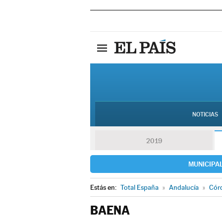
NOTICIAS
2019
MUNICIPA
Estás en:
Total España
»
Andalucía
»
Cór
BAENA