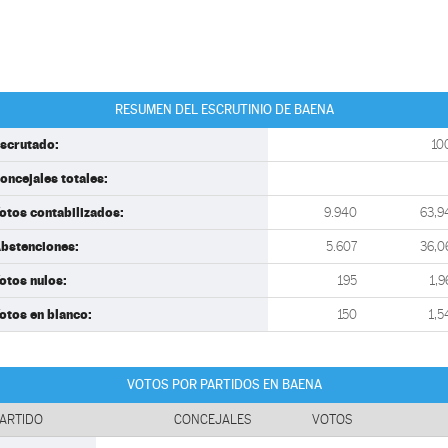
RESUMEN DEL ESCRUTINIO DE BAENA
scrutado:
10
oncejales totales:
otos contabilizados:
9.940
63,9
bstenciones:
5.607
36,0
otos nulos:
195
1,9
otos en blanco:
150
1,5
VOTOS POR PARTIDOS EN BAENA
ARTIDO
CONCEJALES
VOTOS