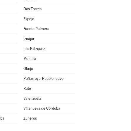
Dos Torres
Espejo
Fuente Palmera
Iznájar
Los Blázquez
Montilla
Obejo
Peñarroya-Pueblonuevo
Rute
Valenzuela
Villanueva de Córdoba
oba
Zuheros