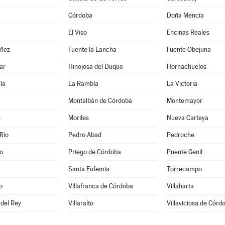
Córdoba
Doña Mencía
El Viso
Encinas Reales
ñez
Fuente la Lancha
Fuente Obejuna
ar
Hinojosa del Duque
Hornachuelos
la
La Rambla
La Victoria
Montalbán de Córdoba
Montemayor
e
Moriles
Nueva Carteya
Río
Pedro Abad
Pedroche
o
Priego de Córdoba
Puente Genil
Santa Eufemia
Torrecampo
o
Villafranca de Córdoba
Villaharta
 del Rey
Villaralto
Villaviciosa de Córd