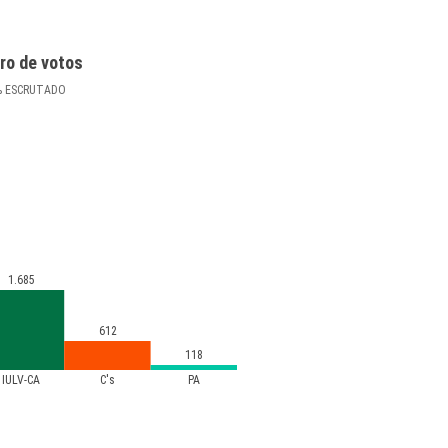
ro de votos
%
ESCRUTADO
1.685
612
118
IULV-CA
C's
PA