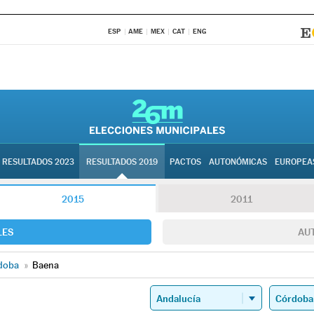
ESP
AME
MEX
CAT
ENG
RESULTADOS 2023
RESULTADOS 2019
PACTOS
AUTONÓMICAS
EUROPEA
2015
2011
LES
AU
doba
»
Baena