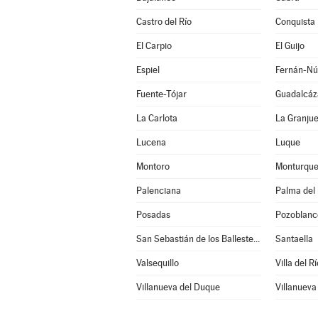
Castro del Río
Conquista
El Carpio
El Guijo
Espiel
Fernán-Nú
Fuente-Tójar
Guadalcáz
La Carlota
La Granjue
Lucena
Luque
Montoro
Monturqu
Palenciana
Palma del 
Posadas
Pozoblanc
San Sebastián de los Ballesteros
Santaella
Valsequillo
Villa del Rí
Villanueva del Duque
Villanueva