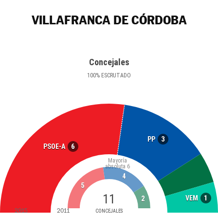
VILLAFRANCA DE CÓRDOBA
Concejales
100
%
ESCRUTADO
3
PP
6
PSOE-A
Mayoría
absoluta
6
4
5
11
1
VEM
2
2015
2011
CONCEJALES