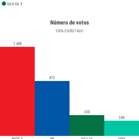
IULV-CA
1
Número de votos
100
%
ESCRUTADO
1.409
872
330
244