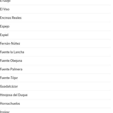
El Guijo
El Viso
Encinas Reales
Espejo
Espiel
Fernán-Núñez
Fuente la Lancha
Fuente Obejuna
Fuente Palmera
Fuente-Tójar
Guadalcázar
Hinojosa del Duque
Hornachuelos
Iznájar