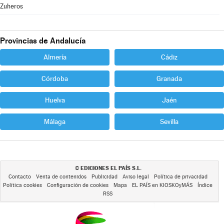
Zuheros
Provincias de Andalucía
Almería
Cádiz
Córdoba
Granada
Huelva
Jaén
Málaga
Sevilla
EDICIONES EL PAÍS S.L.
©
Contacto
Venta de contenidos
Publicidad
Aviso legal
Política de privacidad
Política cookies
Configuración de cookies
Mapa
EL PAÍS en KIOSKOyMÁS
Índice
RSS