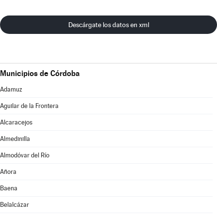
Descárgate los datos en xml
Municipios de Córdoba
Adamuz
Aguilar de la Frontera
Alcaracejos
Almedinilla
Almodóvar del Río
Añora
Baena
Belalcázar