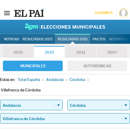
SUSCRÍBETE
26M | Elec
NOTICIAS
RESULTADOS 2023
RESULTADOS 2019
PACTOS
AUTONÓMIC
2019
2015
2011
2007
MUNICIPALES
AUTONÓMICAS
Estás en:
Total España
»
Andalucía
»
Córdoba
»
Villafranca de Córdoba