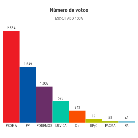
Número de votos
ESCRUTADO
100
%
2.554
1.549
1.005
595
343
99
58
43
PSOE-A
PP
PODEMOS
IULV-CA
C's
UPyD
PACMA
PA