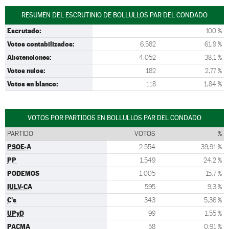
RESUMEN DEL ESCRUTINIO DE BOLLULLOS PAR DEL CONDADO
Escrutado:
100 %
Votos contabilizados:
6.582
61,9 %
Abstenciones:
4.052
38,1 %
Votos nulos:
182
2,77 %
Votos en blanco:
118
1,84 %
VOTOS POR PARTIDOS EN BOLLULLOS PAR DEL CONDADO
PARTIDO
VOTOS
%
PSOE-A
2.554
39,91 %
PP
1.549
24,2 %
PODEMOS
1.005
15,7 %
IULV-CA
595
9,3 %
C's
343
5,36 %
UPyD
99
1,55 %
PACMA
58
0,91 %