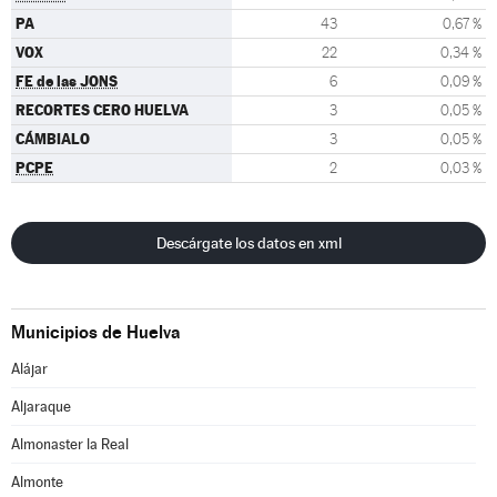
PA
43
0,67 %
VOX
22
0,34 %
FE de las JONS
6
0,09 %
RECORTES CERO HUELVA
3
0,05 %
CÁMBIALO
3
0,05 %
PCPE
2
0,03 %
Descárgate los datos en xml
Municipios de Huelva
Alájar
Aljaraque
Almonaster la Real
Almonte