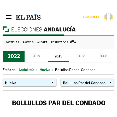
SUSCRÍBETE
E
NOTICIAS
PACTOS
WIDGET
RESULTADOS
2022
2018
2015
2012
2008
Estás en:
Andalucía
»
Huelva
»
Bollullos Par del Condado
BOLLULLOS PAR DEL CONDADO