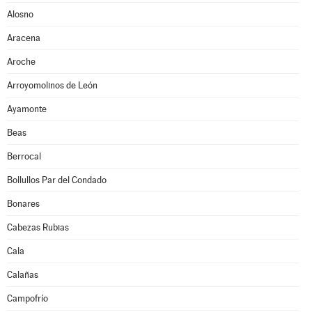
Alosno
Aracena
Aroche
Arroyomolinos de León
Ayamonte
Beas
Berrocal
Bollullos Par del Condado
Bonares
Cabezas Rubias
Cala
Calañas
Campofrío