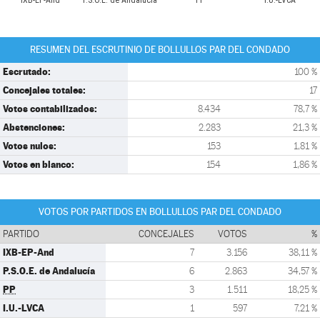
IXB-EP-And
P.S.O.E. de Andalucía
PP
I.U.-LVCA
RESUMEN DEL ESCRUTINIO DE BOLLULLOS PAR DEL CONDADO
Escrutado:
100 %
Concejales totales:
17
Votos contabilizados:
8.434
78,7 %
Abstenciones:
2.283
21,3 %
Votos nulos:
153
1,81 %
Votos en blanco:
154
1,86 %
VOTOS POR PARTIDOS EN BOLLULLOS PAR DEL CONDADO
PARTIDO
CONCEJALES
VOTOS
%
IXB-EP-And
7
3.156
38,11 %
P.S.O.E. de Andalucía
6
2.863
34,57 %
PP
3
1.511
18,25 %
I.U.-LVCA
1
597
7,21 %