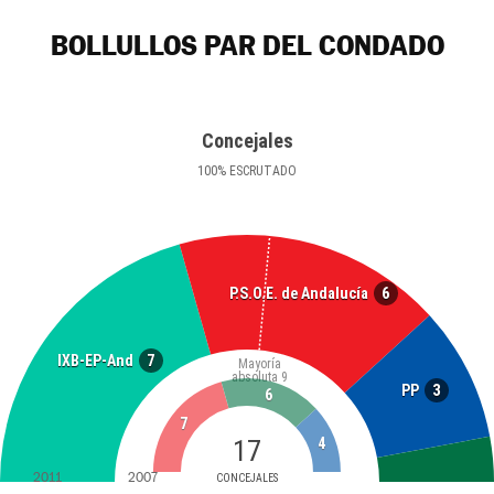
BOLLULLOS PAR DEL CONDADO
Concejales
100
%
ESCRUTADO
6
P.S.O.E. de Andalucía
7
IXB-EP-And
Mayoría
absoluta
9
3
PP
6
7
17
4
2011
2007
CONCEJALES