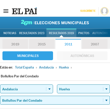
SUSCRÍBETE
26M | Elec
NOTICIAS
RESULTADOS 2023
RESULTADOS 2019
PACTOS
AUTONÓMIC
2019
2015
2011
2007
MUNICIPALES
AUTONÓMICAS
Estás en:
Total España
»
Andalucía
»
Huelva
»
Bollullos Par del Condado