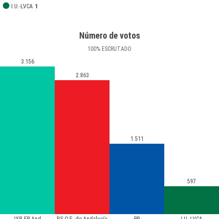
I.U.-LVCA
1
Número de votos
100
%
ESCRUTADO
3.156
2.863
1.511
597