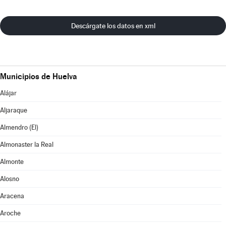
Descárgate los datos en xml
Municipios de Huelva
Alájar
Aljaraque
Almendro (El)
Almonaster la Real
Almonte
Alosno
Aracena
Aroche