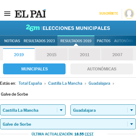
SUSCRÍBETE
26M | Elec
NOTICIAS
RESULTADOS 2023
RESULTADOS 2019
PACTOS
AUTONÓMIC
2019
2015
2011
2007
MUNICIPALES
AUTONÓMICAS
Estás en:
Total España
»
Castilla La Mancha
»
Guadalajara
»
Galve de Sorbe
18.55
ÚLTIMA ACTUALIZACIÓN:
CEST