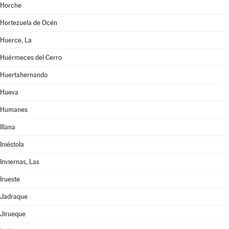
Horche
Hortezuela de Océn
Huerce, La
Huérmeces del Cerro
Huertahernando
Hueva
Humanes
Illana
Iniéstola
Inviernas, Las
Irueste
Jadraque
Jirueque