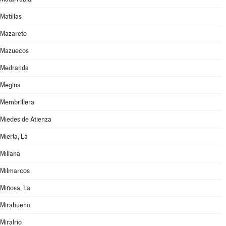
Matillas
Mazarete
Mazuecos
Medranda
Megina
Membrillera
Miedes de Atienza
Mierla, La
Millana
Milmarcos
Miñosa, La
Mirabueno
Miralrío