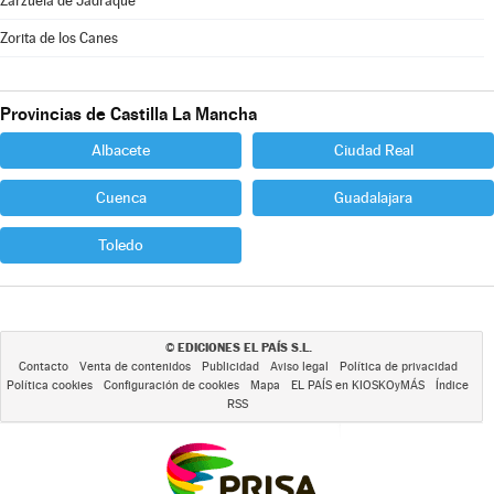
Zarzuela de Jadraque
Zorita de los Canes
Provincias de Castilla La Mancha
Albacete
Ciudad Real
Cuenca
Guadalajara
Toledo
EDICIONES EL PAÍS S.L.
©
Contacto
Venta de contenidos
Publicidad
Aviso legal
Política de privacidad
Política cookies
Configuración de cookies
Mapa
EL PAÍS en KIOSKOyMÁS
Índice
RSS