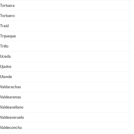
Tortuera
Tortuero
Traíd
Trijueque
Trillo
Uceda
Ujados
Utande
Valdarachas
Valdearenas
Valdeavellano
Valdeaveruelo
Valdeconcha