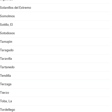
Solanillos del Extremo
Somolinos
Sotillo, El
Sotodosos
Tamajón
Taragudo
Taravilla
Tartanedo
Tendilla
Terzaga
Tierzo
Toba, La
Tordellego