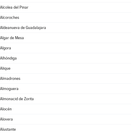
Alcolea del Pinar
Alcoroches
Aldeanueva de Guadalajara
Algar de Mesa
Algora
Alhóndiga
Alique
Almadrones
Almoguera
Almonacid de Zorita
Alocén
Alovera
Alustante