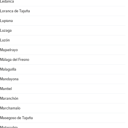
Ledanca
Loranca de Tajuña
Lupiana
Luzaga
Luzón
Majaelrayo
Málaga del Fresno
Malaguilla
Mandayona
Mantiel
Maranchón
Marchamalo
Masegoso de Tajuña
Matarrubia