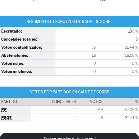
PP
PSOE
RESUMEN DEL ESCRUTINIO DE GALVE DE SORBE
Escrutado:
100 %
Concejales totales:
5
Votos contabilizados:
79
81,44 %
Abstenciones:
18
18,56 %
Votos nulos:
0
0 %
Votos en blanco:
0
0 %
VOTOS POR PARTIDOS EN GALVE DE SORBE
PARTIDO
CONCEJALES
VOTOS
%
PP
4
49
62,03 %
PSOE
1
26
32,91 %
Descárgate los datos en xml