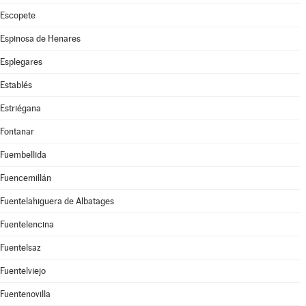
Escopete
Espinosa de Henares
Esplegares
Establés
Estriégana
Fontanar
Fuembellida
Fuencemillán
Fuentelahiguera de Albatages
Fuentelencina
Fuentelsaz
Fuentelviejo
Fuentenovilla