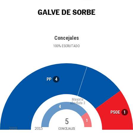
GALVE DE SORBE
Concejales
100
%
ESCRUTADO
4
PP
Mayoría
absoluta
3
4
1
PSOE
5
1
2019
2015
CONCEJALES