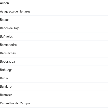
Auñón
Azuqueca de Henares
Baides
Baños de Tajo
Bañuelos
Barriopedro
Berninches
Bodera, La
Brihuega
Budia
Bujalaro
Bustares
Cabanillas del Campo