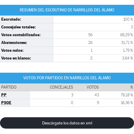
RESUMEN DEL ESCRUTINIO DE NARRILLOS DEL ÁLAMO
Escrutado:
100 %
Concejales totales:
3
Votos contabilizados:
56
68,29 %
Abstenciones:
26
31,71 %
Votos nulos:
1
1,79 %
Votos en blanco:
2
3,64 %
VOTOS POR PARTIDOS EN NARRILLOS DEL ÁLAMO
PARTIDO
CONCEJALES
VOTOS
%
PP
3
43
78,18 %
PSOE
0
9
16,36 %
Descárgate los datos en xml