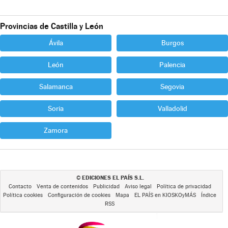
Provincias de Castilla y León
Ávila
Burgos
León
Palencia
Salamanca
Segovia
Soria
Valladolid
Zamora
EDICIONES EL PAÍS S.L.
©
Contacto
Venta de contenidos
Publicidad
Aviso legal
Política de privacidad
Política cookies
Configuración de cookies
Mapa
EL PAÍS en KIOSKOyMÁS
Índice
RSS