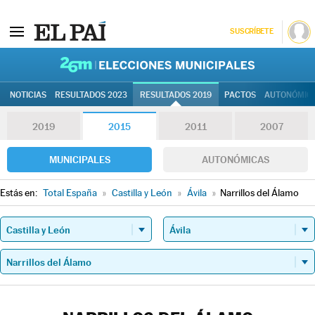
SUSCRÍBETE
26M | Elec
NOTICIAS
RESULTADOS 2023
RESULTADOS 2019
PACTOS
AUTONÓMIC
2019
2015
2011
2007
MUNICIPALES
AUTONÓMICAS
Estás en:
Total España
»
Castilla y León
»
Ávila
»
Narrillos del Álamo