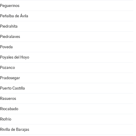
Peguerinos
Peñalba de Ávila
Piedrahíta
Piedralaves
Poveda
Poyales del Hoyo
Pozanco
Pradosegar
Puerto Castilla
Rasueros
Riocabado
Riofrío
Rivilla de Barajas