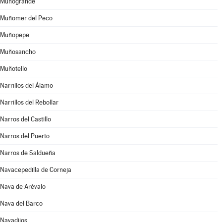
Muñogrande
Muñomer del Peco
Muñopepe
Muñosancho
Muñotello
Narrillos del Álamo
Narrillos del Rebollar
Narros del Castillo
Narros del Puerto
Narros de Saldueña
Navacepedilla de Corneja
Nava de Arévalo
Nava del Barco
Navadijos