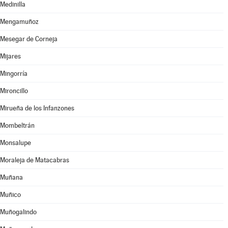
Medinilla
Mengamuñoz
Mesegar de Corneja
Mijares
Mingorría
Mironcillo
Mirueña de los Infanzones
Mombeltrán
Monsalupe
Moraleja de Matacabras
Muñana
Muñico
Muñogalindo