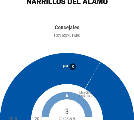
NARRILLOS DEL ÁLAMO
Concejales
100
%
ESCRUTADO
3
PP
Mayoría
5
absoluta
2
3
2015
2011
CONCEJALES