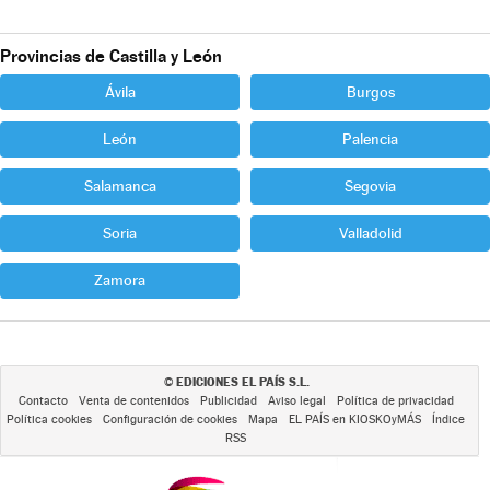
Provincias de Castilla y León
Ávila
Burgos
León
Palencia
Salamanca
Segovia
Soria
Valladolid
Zamora
EDICIONES EL PAÍS S.L.
©
Contacto
Venta de contenidos
Publicidad
Aviso legal
Política de privacidad
Política cookies
Configuración de cookies
Mapa
EL PAÍS en KIOSKOyMÁS
Índice
RSS