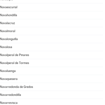
Navaescurial
Navahondilla
Navalacruz
Navalmoral
Navalonguilla
Navalosa
Navalperal de Pinares
Navalperal de Tormes
Navaluenga
Navaquesera
Navarredonda de Gredos
Navarredondilla
Navarrevisca