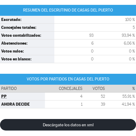
RESUMEN DEL ESCRUTINIO DE CASAS DEL PUERTO
Escrutado:
100 %
Concejales totales:
5
Votos contabilizados:
93
93,94 %
Abstenciones:
6
6,06 %
Votos nulos:
0
0 %
Votos en blanco:
0
0 %
VOTOS POR PARTIDOS EN CASAS DEL PUERTO
PARTIDO
CONCEJALES
VOTOS
%
PP
4
52
55,91 %
AHORA DECIDE
1
39
41,94 %
Descárgate los datos en xml