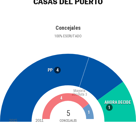
CASAS DEL PUERTO
Concejales
100
%
ESCRUTADO
4
PP
Mayoría
absoluta
3
4
AHORA DECIDE
1
5
1
2015
2011
CONCEJALES