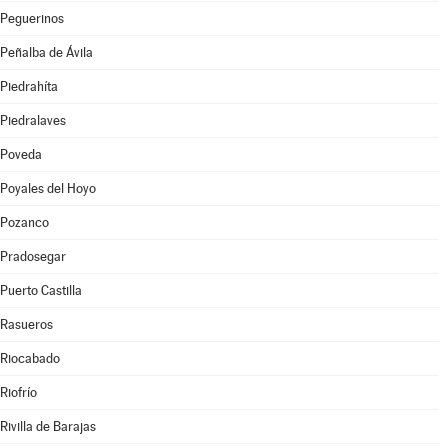
Peguerinos
Peñalba de Ávila
Piedrahíta
Piedralaves
Poveda
Poyales del Hoyo
Pozanco
Pradosegar
Puerto Castilla
Rasueros
Riocabado
Riofrío
Rivilla de Barajas