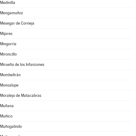
Medinilla
Mengamuñoz
Mesegar de Corneja
Mijares
Mingorría
Mironcillo
Mirueña de los Infanzones
Mombeltrán
Monsalupe
Moraleja de Matacabras
Muñana
Muñico
Muñogalindo