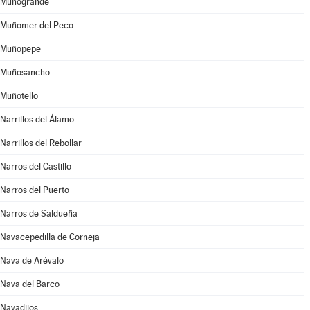
Muñogrande
Muñomer del Peco
Muñopepe
Muñosancho
Muñotello
Narrillos del Álamo
Narrillos del Rebollar
Narros del Castillo
Narros del Puerto
Narros de Saldueña
Navacepedilla de Corneja
Nava de Arévalo
Nava del Barco
Navadijos