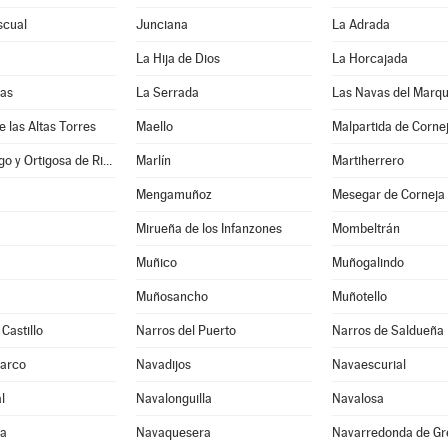
scual
Junciana
La Adrada
La Hija de Dios
La Horcajada
nas
La Serrada
Las Navas del Marq
e las Altas Torres
Maello
Malpartida de Corne
Manjabálago y Ortigosa de Rioalmar
Marlín
Martiherrero
Mengamuñoz
Mesegar de Corneja
Mirueña de los Infanzones
Mombeltrán
Muñico
Muñogalindo
Muñosancho
Muñotello
Castillo
Narros del Puerto
Narros de Saldueña
Barco
Navadijos
Navaescurial
l
Navalonguilla
Navalosa
ga
Navaquesera
Navarredonda de Gr