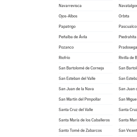
Navarrevisca
Navatalgo
Ojos-Albos
Orbita
Papatrigo
Pascualco
Peñalba de Ávila
Piedrahíta
Pozanco
Pradosega
Riofrío
Rivilla de 
San Bartolomé de Corneja
San Barto
San Esteban del Valle
San Esteba
San Juan de la Nava
San Juan d
San Martín del Pimpollar
San Miguel
Santa Cruz del Valle
Santa Cruz
Santa María de los Caballeros
Santa Marí
Santo Tomé de Zabarcos
San Vicent