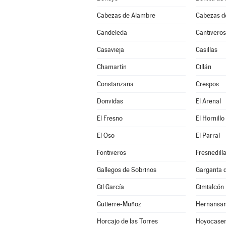
Cabezas de Alambre
Cabezas d
Candeleda
Cantiveros
Casavieja
Casillas
Chamartín
Cillán
Constanzana
Crespos
Donvidas
El Arenal
El Fresno
El Hornillo
El Oso
El Parral
Fontiveros
Fresnedill
Gallegos de Sobrinos
Garganta de
Gil García
Gimialcón
Gutierre-Muñoz
Hernansa
Horcajo de las Torres
Hoyocase