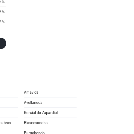
7 %
3 %
3 %
Amavida
Avellaneda
Bercial de Zapardiel
cabras
Blascosancho
Burgohondo