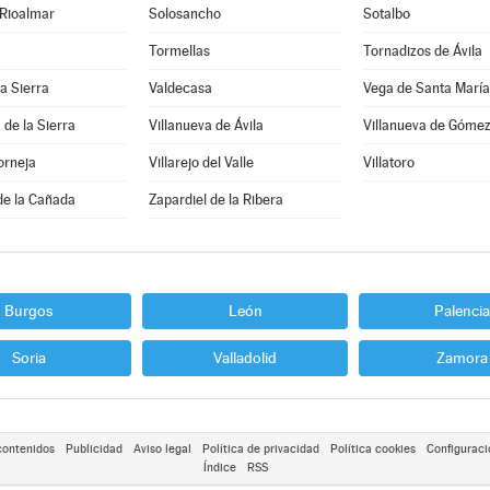
 Rioalmar
Solosancho
Sotalbo
Tormellas
Tornadizos de Ávila
la Sierra
Valdecasa
Vega de Santa María
 de la Sierra
Villanueva de Ávila
Villanueva de Góme
orneja
Villarejo del Valle
Villatoro
de la Cañada
Zapardiel de la Ribera
Burgos
León
Palencia
Soria
Valladolid
Zamora
contenidos
Publicidad
Aviso legal
Política de privacidad
Política cookies
Configuraci
Índice
RSS