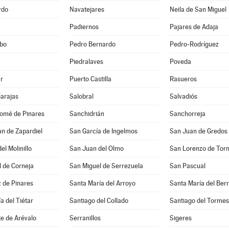
rdo
Navatejares
Neila de San Miguel
Padiernos
Pajares de Adaja
bo
Pedro Bernardo
Pedro-Rodríguez
Piedralaves
Poveda
r
Puerto Castilla
Rasueros
Barajas
Salobral
Salvadiós
lomé de Pinares
Sanchidrián
Sanchorreja
n de Zapardiel
San García de Ingelmos
San Juan de Gredos
el Molinillo
San Juan del Olmo
San Lorenzo de Tor
 de Corneja
San Miguel de Serrezuela
San Pascual
 de Pinares
Santa María del Arroyo
Santa María del Ber
a del Tiétar
Santiago del Collado
Santiago del Tormes
e de Arévalo
Serranillos
Sigeres