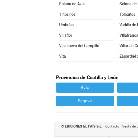
Solana de Ávila
Solana de
Tiñosillos
Tolbaños
Umbrías
Vadillo de 
Villaflor
Villafranca
Villanueva del Campillo
Villar de C
Vita
Zapardiel 
Provincias de Castilla y León
Ávila
Segovia
EDICIONES EL PAÍS S.L.
©
Contacto
Venta de 