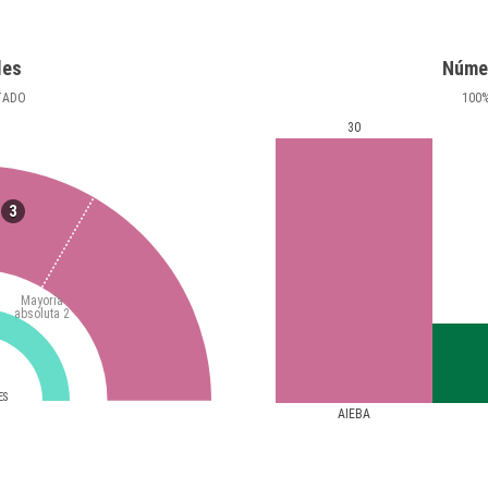
les
Núme
TADO
100
30
3
Mayoría
absoluta
2
ES
AIEBA