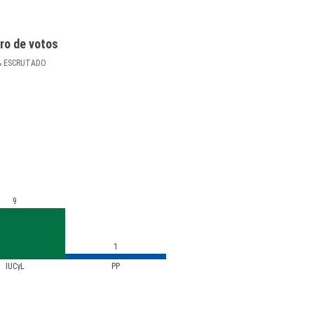
ro de votos
%
ESCRUTADO
9
1
IUCyL
PP