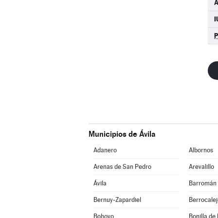
A
I
Municipios de Ávila
Adanero
Albornos
Arenas de San Pedro
Arevalillo
Ávila
Barromán
Bernuy-Zapardiel
Berrocale
Bohoyo
Bonilla de 