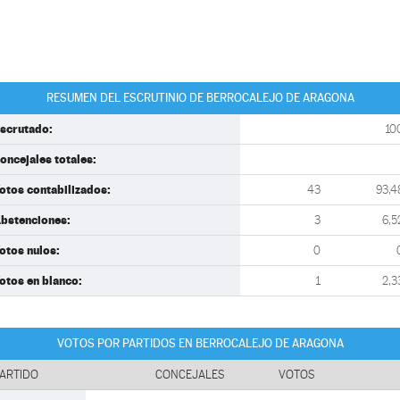
RESUMEN DEL ESCRUTINIO DE BERROCALEJO DE ARAGONA
scrutado:
10
oncejales totales:
otos contabilizados:
43
93,4
bstenciones:
3
6,5
otos nulos:
0
otos en blanco:
1
2,3
VOTOS POR PARTIDOS EN BERROCALEJO DE ARAGONA
ARTIDO
CONCEJALES
VOTOS