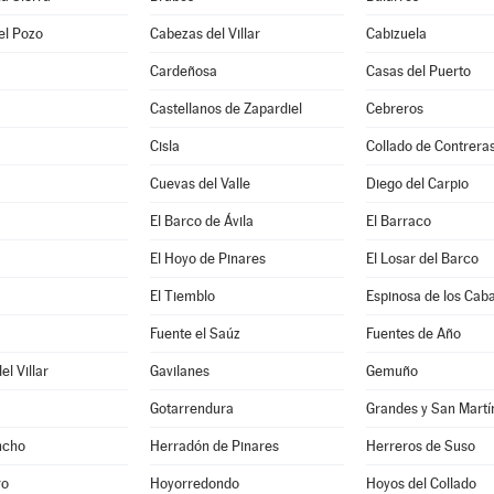
el Pozo
Cabezas del Villar
Cabizuela
Cardeñosa
Casas del Puerto
Castellanos de Zapardiel
Cebreros
Cisla
Collado de Contrera
Cuevas del Valle
Diego del Carpio
El Barco de Ávila
El Barraco
El Hoyo de Pinares
El Losar del Barco
El Tiemblo
Espinosa de los Caba
a
Fuente el Saúz
Fuentes de Año
l Villar
Gavilanes
Gemuño
Gotarrendura
Grandes y San Martí
ncho
Herradón de Pinares
Herreros de Suso
ro
Hoyorredondo
Hoyos del Collado