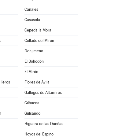
Canales
Casasola
Cepeda la Mora
s
Collado del Mirón
Donjimeno
El Bohodón
El Mirón
lleros
Flores de Ávila
Gallegos de Altamiros
Gilbuena
n
Guisando
Higuera de las Dueñas
Hoyos del Espino