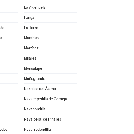
La Aldehuela
Langa
ués
La Torre
ja
Mamblas
Martínez
Mijares
Monsalupe
Muñogrande
Narrillos del Álamo
Navacepedilla de Corneja
Navahondilla
Navalperal de Pinares
edos
Navarredondilla