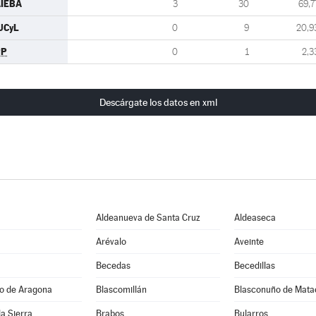
IEBA
3
30
69,7
UCyL
0
9
20,9
PP
0
1
2,3
Descárgate los datos en xml
Aldeanueva de Santa Cruz
Aldeaseca
Arévalo
Aveinte
Becedas
Becedillas
jo de Aragona
Blascomillán
Blasconuño de Mata
la Sierra
Brabos
Bularros