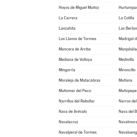
Hoyos de Miguel Muñoz
Hurtumpa
La Carrera
La Colilla
Lanzahíta
Las Berla
Los Llanos de Tormes
Madrigal d
Mancera de Arriba
Mediana de Voltoya
Medinilla
Mingorría
Mironcillo
Moraleja de Matacabras
Muñana
Muñomer del Peco
Muñopepe
Narrillos del Rebollar
Narros del 
Nava de Arévalo
Nava del 
Navalacruz
Navalmora
Navalperal de Tormes
Navaluen