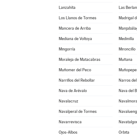
Lanzahíta
Las Berla
Los Llanos de Tormes
Madrigal d
Mancera de Arriba
Mediana de Voltoya
Medinilla
Mingorría
Mironcillo
Moraleja de Matacabras
Muñana
Muñomer del Peco
Muñopepe
Narrillos del Rebollar
Narros del 
Nava de Arévalo
Nava del 
Navalacruz
Navalmora
Navalperal de Tormes
Navaluen
Navarrevisca
Navatalgo
Ojos-Albos
Orbita