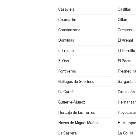
Casavieja
Casillas
Chamartín
Cillán
Constanzana
Crespos
Donvidas
El Arenal
El Fresno
El Hornillo
El Oso
El Parral
Fontiveros
Fresnedill
Gallegos de Sobrinos
Garganta de
Gil García
Gimialcón
Gutierre-Muñoz
Hernansa
Horcajo de las Torres
Hoyocase
Hoyos de Miguel Muñoz
Hurtumpa
La Carrera
La Colilla