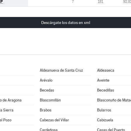
PP
7
181
92,8
Descárgate los datos en xml
Aldeanueva de Santa Cruz
Aldeaseca
Arévalo
Aveinte
Becedas
Becedillas
jo de Aragona
Blascomillán
Blasconuño de Mata
la Sierra
Brabos
Bularros
el Pozo
Cabezas del Villar
Cabizuela
Cardeñosa
Casas del Puerto