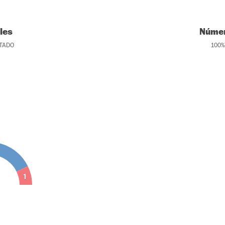
les
Númer
TADO
100
%
1