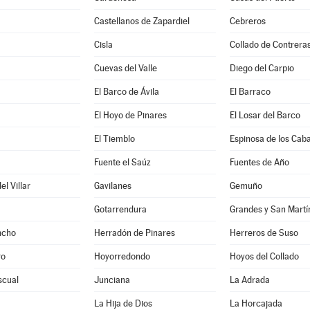
Castellanos de Zapardiel
Cebreros
Cisla
Collado de Contrera
Cuevas del Valle
Diego del Carpio
El Barco de Ávila
El Barraco
El Hoyo de Pinares
El Losar del Barco
El Tiemblo
Espinosa de los Caba
a
Fuente el Saúz
Fuentes de Año
l Villar
Gavilanes
Gemuño
Gotarrendura
Grandes y San Martí
ncho
Herradón de Pinares
Herreros de Suso
ro
Hoyorredondo
Hoyos del Collado
scual
Junciana
La Adrada
La Hija de Dios
La Horcajada