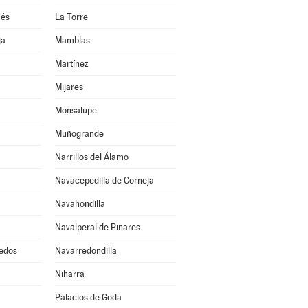
ués
La Torre
ja
Mamblas
Martínez
Mijares
Monsalupe
Muñogrande
Narrillos del Álamo
Navacepedilla de Corneja
Navahondilla
Navalperal de Pinares
edos
Navarredondilla
Niharra
Palacios de Goda