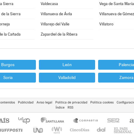
la Sierra
Valdecasa
Vega de Santa María
 de la Sierra
Villanueva de Ávila
Villanueva de Góme
orneja
Villarejo del Valle
Villatoro
de la Cañada
Zapardiel de la Ribera
Burgos
León
Palencia
Soria
Valladolid
Zamora
contenidos
Publicidad
Aviso legal
Política de privacidad
Política cookies
Configuraci
Índice
RSS