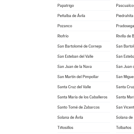
Papatrigo
Pascualco
Peñalba de Ávila
Piedrahíta
Pozanco
Pradosega
Riofrío
Rivilla de 
San Bartolomé de Corneja
San Barto
San Esteban del Valle
San Esteba
San Juan de la Nava
San Juan d
San Martín del Pimpollar
San Miguel
Santa Cruz del Valle
Santa Cruz
Santa María de los Caballeros
Santa Marí
Santo Tomé de Zabarcos
San Vicent
Solana de Ávila
Solana de
Tiñosillos
Tolbaños