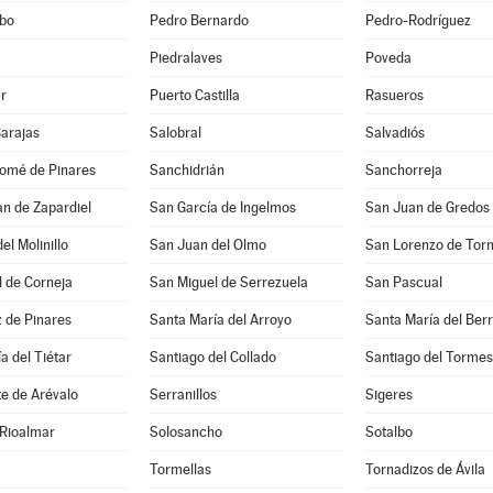
bo
Pedro Bernardo
Pedro-Rodríguez
Piedralaves
Poveda
r
Puerto Castilla
Rasueros
Barajas
Salobral
Salvadiós
lomé de Pinares
Sanchidrián
Sanchorreja
n de Zapardiel
San García de Ingelmos
San Juan de Gredos
el Molinillo
San Juan del Olmo
San Lorenzo de Tor
 de Corneja
San Miguel de Serrezuela
San Pascual
 de Pinares
Santa María del Arroyo
Santa María del Ber
a del Tiétar
Santiago del Collado
Santiago del Tormes
e de Arévalo
Serranillos
Sigeres
 Rioalmar
Solosancho
Sotalbo
Tormellas
Tornadizos de Ávila