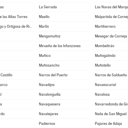
nas
La Serrada
Las Navas del Marq
e las Altas Torres
Maello
Malpartida de Corne
Manjabálago y Ortigosa de Rioalmar
Marlín
Martiherrero
Mengamuñoz
Mesegar de Corneja
Mirueña de los Infanzones
Mombeltrán
Muñico
Muñogalindo
Muñosancho
Muñotello
Castillo
Narros del Puerto
Narros de Saldueña
Barco
Navadijos
Navaescurial
l
Navalonguilla
Navalosa
ga
Navaquesera
Navarredonda de Gr
rdo
Navatejares
Neila de San Miguel
Padiernos
Pajares de Adaja