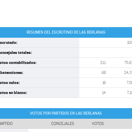
RESUMEN DEL ESCRUTINIO DE LAS BERLANAS
scrutado:
10
oncejales totales:
otos contabilizados:
211
75,6
bstenciones:
68
24,3
otos nulos:
16
7,5
otos en blanco:
14
7,1
VOTOS POR PARTIDOS EN LAS BERLANAS
ARTIDO
CONCEJALES
VOTOS