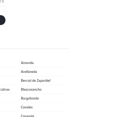
2 %
Amavida
Avellaneda
Bercial de Zapardiel
cabras
Blascosancho
Burgohondo
Canales
Casasola