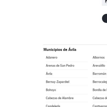
Municipios de Ávila
Adanero
Albornos
Arenas de San Pedro
Arevalillo
Ávila
Barromán
Bernuy-Zapardiel
Berrocale
Bohoyo
Bonilla de 
Cabezas de Alambre
Cabezas d
Candeleda
Cantiveros