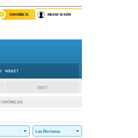
SUSCRÍBETE
INICIAR SESIÓN
S
WIDGET
2007
TONÓMICAS