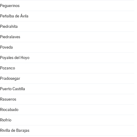
Peguerinos
Peñalba de Ávila
Piedrahíta
Piedralaves
Poveda
Poyales del Hoyo
Pozanco
Pradosegar
Puerto Castilla
Rasueros
Riocabado
Riofrío
Rivilla de Barajas