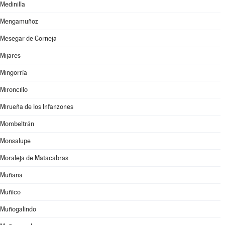
Medinilla
Mengamuñoz
Mesegar de Corneja
Mijares
Mingorría
Mironcillo
Mirueña de los Infanzones
Mombeltrán
Monsalupe
Moraleja de Matacabras
Muñana
Muñico
Muñogalindo