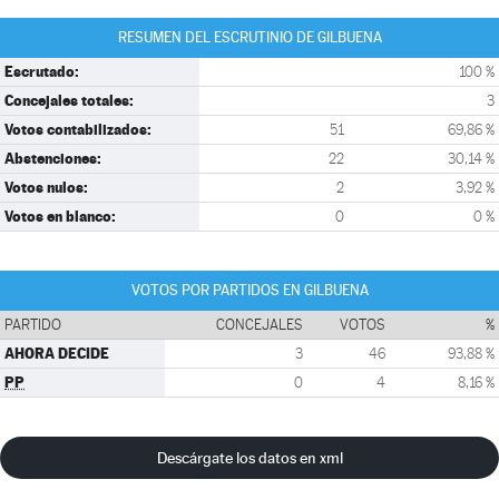
RESUMEN DEL ESCRUTINIO DE GILBUENA
Escrutado:
100 %
Concejales totales:
3
Votos contabilizados:
51
69,86 %
Abstenciones:
22
30,14 %
Votos nulos:
2
3,92 %
Votos en blanco:
0
0 %
VOTOS POR PARTIDOS EN GILBUENA
PARTIDO
CONCEJALES
VOTOS
%
AHORA DECIDE
3
46
93,88 %
PP
0
4
8,16 %
Descárgate los datos en xml