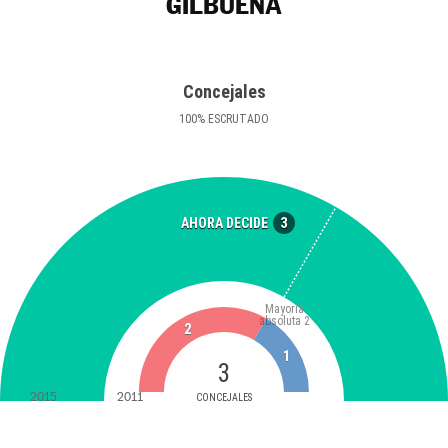
GILBUENA
Concejales
100
%
ESCRUTADO
3
AHORA DECIDE
Mayoría
absoluta
2
2
1
3
2015
2011
CONCEJALES