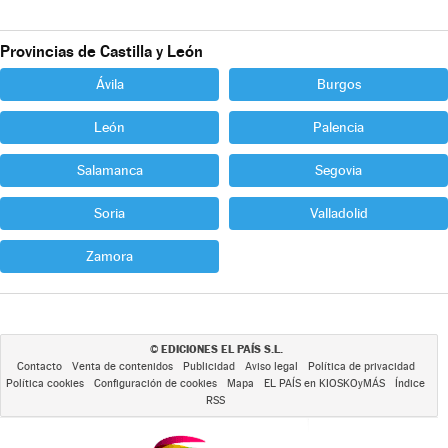
Provincias de Castilla y León
Ávila
Burgos
León
Palencia
Salamanca
Segovia
Soria
Valladolid
Zamora
EDICIONES EL PAÍS S.L.
©
Contacto
Venta de contenidos
Publicidad
Aviso legal
Política de privacidad
Política cookies
Configuración de cookies
Mapa
EL PAÍS en KIOSKOyMÁS
Índice
RSS