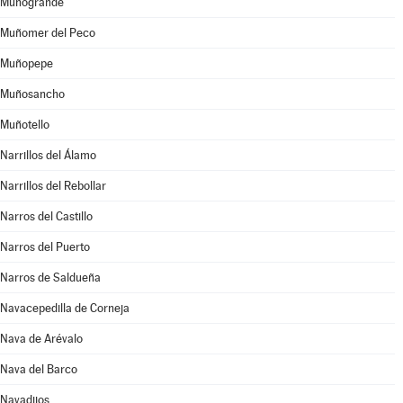
Muñogrande
Muñomer del Peco
Muñopepe
Muñosancho
Muñotello
Narrillos del Álamo
Narrillos del Rebollar
Narros del Castillo
Narros del Puerto
Narros de Saldueña
Navacepedilla de Corneja
Nava de Arévalo
Nava del Barco
Navadijos