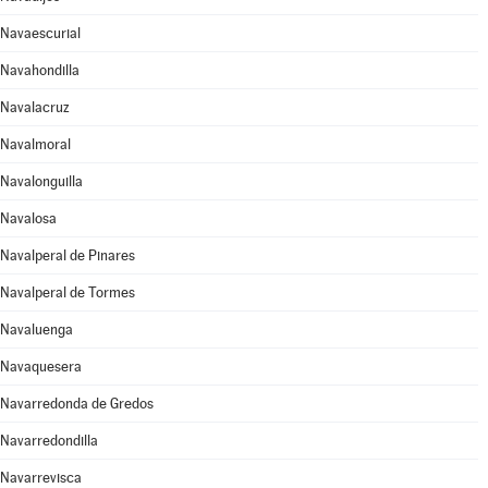
Navaescurial
Navahondilla
Navalacruz
Navalmoral
Navalonguilla
Navalosa
Navalperal de Pinares
Navalperal de Tormes
Navaluenga
Navaquesera
Navarredonda de Gredos
Navarredondilla
Navarrevisca