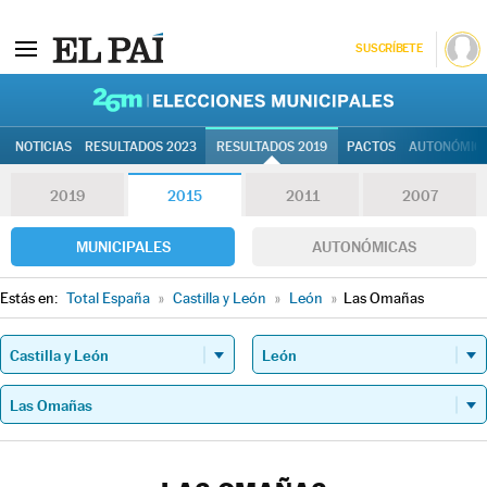
SUSCRÍBETE
26M | Elec
NOTICIAS
RESULTADOS 2023
RESULTADOS 2019
PACTOS
AUTONÓMIC
2019
2015
2011
2007
MUNICIPALES
AUTONÓMICAS
Estás en:
Total España
»
Castilla y León
»
León
»
Las Omañas