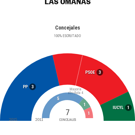
LAS OMAÑAS
Concejales
100
%
ESCRUTADO
3
PSOE
3
PP
Mayoría
absoluta
4
5
1
1
IUCYL
7
1
2015
2011
CONCEJALES