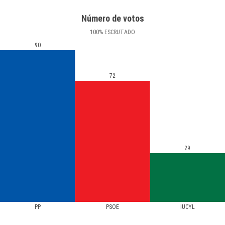
Número de votos
100
%
ESCRUTADO
90
72
29
PP
PSOE
IUCYL