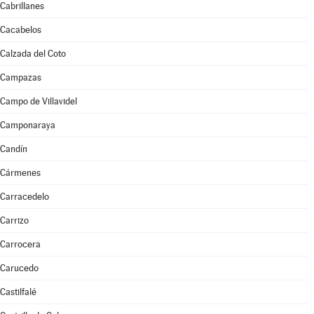
Cabrillanes
Cacabelos
Calzada del Coto
Campazas
Campo de Villavidel
Camponaraya
Candín
Cármenes
Carracedelo
Carrizo
Carrocera
Carucedo
Castilfalé