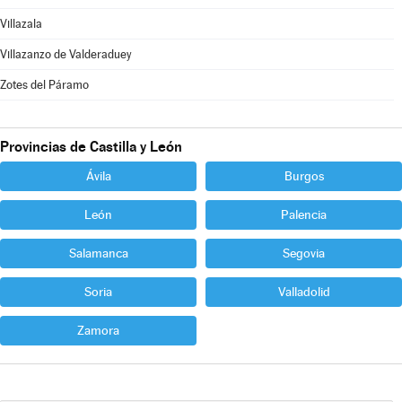
Villazala
Villazanzo de Valderaduey
Zotes del Páramo
Provincias de Castilla y León
Ávila
Burgos
León
Palencia
Salamanca
Segovia
Soria
Valladolid
Zamora