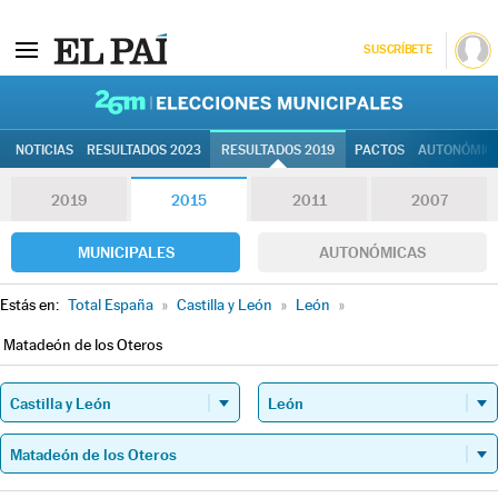
SUSCRÍBETE
26M | Elec
NOTICIAS
RESULTADOS 2023
RESULTADOS 2019
PACTOS
AUTONÓMIC
2019
2015
2011
2007
MUNICIPALES
AUTONÓMICAS
Estás en:
Total España
»
Castilla y León
»
León
»
Matadeón de los Oteros