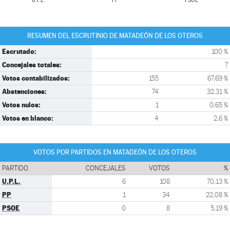
U.P.L.
PP
PSOE
RESUMEN DEL ESCRUTINIO DE MATADEÓN DE LOS OTEROS
Escrutado:
100 %
Concejales totales:
7
Votos contabilizados:
155
67,69 %
Abstenciones:
74
32,31 %
Votos nulos:
1
0,65 %
Votos en blanco:
4
2,6 %
VOTOS POR PARTIDOS EN MATADEÓN DE LOS OTEROS
PARTIDO
CONCEJALES
VOTOS
%
U.P.L.
6
108
70,13 %
PP
1
34
22,08 %
PSOE
0
8
5,19 %