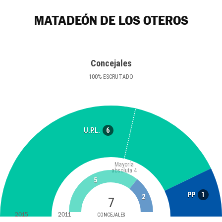
MATADEÓN DE LOS OTEROS
Concejales
100
%
ESCRUTADO
6
U.P.L.
Mayoría
absoluta
4
5
1
PP
2
7
2015
2011
CONCEJALES