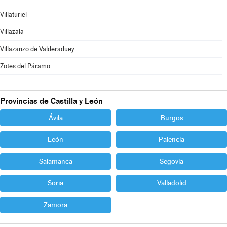
Villaturiel
Villazala
Villazanzo de Valderaduey
Zotes del Páramo
Provincias de Castilla y León
Ávila
Burgos
León
Palencia
Salamanca
Segovia
Soria
Valladolid
Zamora