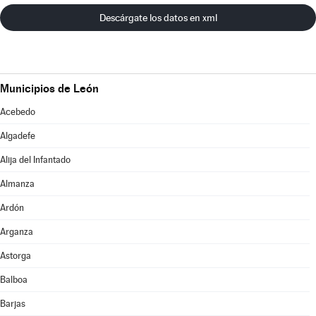
Descárgate los datos en xml
Municipios de León
Acebedo
Algadefe
Alija del Infantado
Almanza
Ardón
Arganza
Astorga
Balboa
Barjas