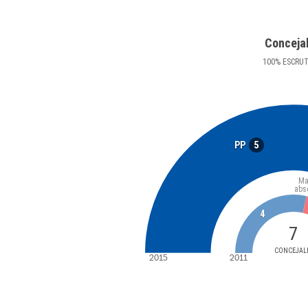
Conceja
100
%
ESCRU
5
PP
Ma
abs
4
7
CONCEJAL
2015
2011