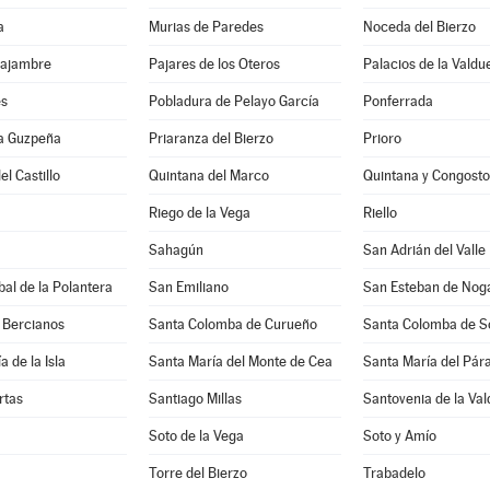
a
Murias de Paredes
Noceda del Bierzo
Sajambre
Pajares de los Oteros
Palacios de la Valdu
es
Pobladura de Pelayo García
Ponferrada
la Guzpeña
Priaranza del Bierzo
Prioro
el Castillo
Quintana del Marco
Quintana y Congosto
Riego de la Vega
Riello
Sahagún
San Adrián del Valle
bal de la Polantera
San Emiliano
San Esteban de Nog
 Bercianos
Santa Colomba de Curueño
Santa Colomba de 
 de la Isla
Santa María del Monte de Cea
Santa María del Pá
rtas
Santiago Millas
Santovenia de la Va
Soto de la Vega
Soto y Amío
Torre del Bierzo
Trabadelo