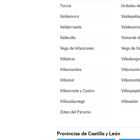
Turcia
Urdiales d
Valdemora
Valdepiéla
Valderrueda
Valdesama
Vallecillo
Valverde d
Vega de Infanzones
Vega de V
Villabraz
Villadang
Villamandos
Villamanín
Villamol
Villamontá
Villaornate y Castro
Villaquejid
Villasabariego
Villaselán
Zotes del Páramo
Provincias de Castilla y León