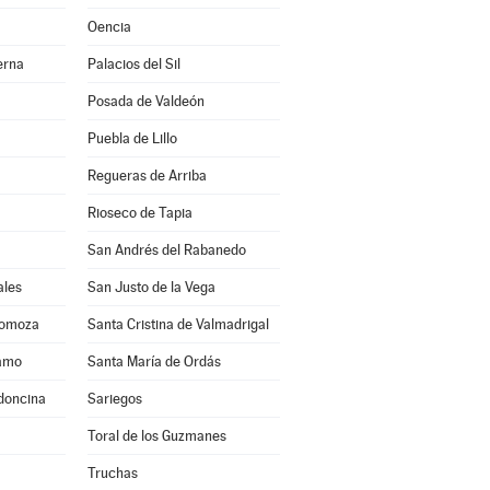
Oencia
erna
Palacios del Sil
Posada de Valdeón
Puebla de Lillo
Regueras de Arriba
Rioseco de Tapia
San Andrés del Rabanedo
ales
San Justo de la Vega
Somoza
Santa Cristina de Valmadrigal
ramo
Santa María de Ordás
ldoncina
Sariegos
Toral de los Guzmanes
Truchas