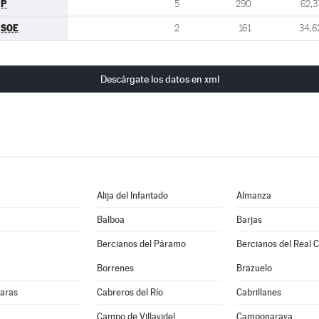
PP
5
290
62,3
PSOE
2
161
34,6
Descárgate los datos en xml
Alija del Infantado
Almanza
Balboa
Barjas
Bercianos del Páramo
Bercianos del Real 
Borrenes
Brazuelo
aras
Cabreros del Río
Cabrillanes
Campo de Villavidel
Camponaraya