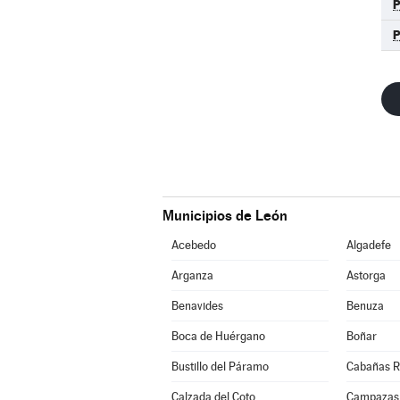
Municipios de León
Acebedo
Algadefe
Arganza
Astorga
Benavides
Benuza
Boca de Huérgano
Boñar
Bustillo del Páramo
Cabañas R
Calzada del Coto
Campazas