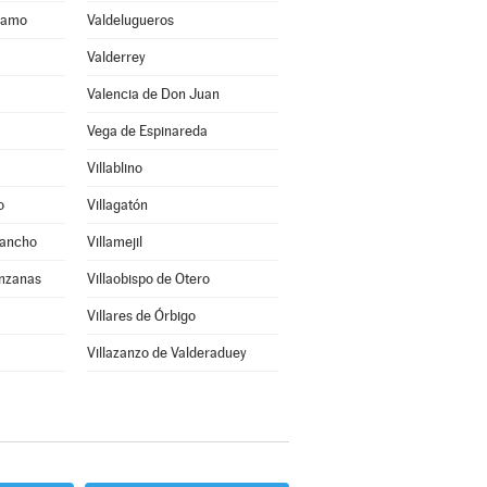
áramo
Valdelugueros
Valderrey
Valencia de Don Juan
Vega de Espinareda
Villablino
o
Villagatón
Sancho
Villamejil
anzanas
Villaobispo de Otero
Villares de Órbigo
Villazanzo de Valderaduey