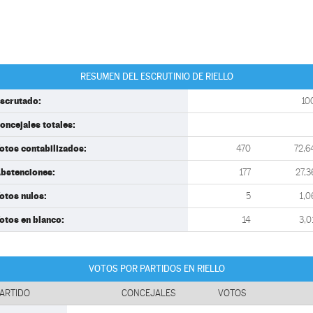
RESUMEN DEL ESCRUTINIO DE RIELLO
scrutado:
10
oncejales totales:
otos contabilizados:
470
72,6
bstenciones:
177
27,3
otos nulos:
5
1,0
otos en blanco:
14
3,0
VOTOS POR PARTIDOS EN RIELLO
ARTIDO
CONCEJALES
VOTOS