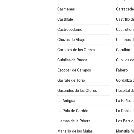
Cármenes
Carracede
Castilfalé
Castrillo 
Castropodame
Castrotier
Chozas de Abajo
Cimanes d
Corbillos de los Oteros
Corullón
Cubillas de Rueda
Cubillos de
Escobar de Campos
Fabero
Garrafe de Torío
Gordaliza 
Gusendos de los Oteros
Hospital d
La Antigua
La Bañeza
La Pola de Gordón
La Robla
Llamas de la Ribera
Los Barrio
Mansilla de las Mulas
Mansilla M