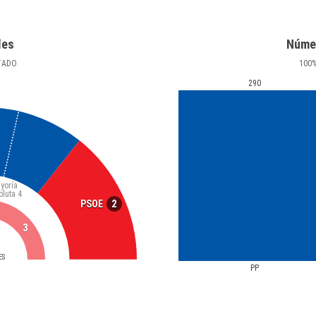
les
Núme
TADO
100
290
yoría
oluta
4
2
PSOE
3
ES
PP