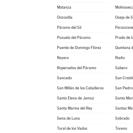
Matanza
Molinasec
Onzonilla
Oseja de 
Páramo del Sil
Peranzan
Pozuelo del Páramo
Prado de 
Puente de Domingo Flórez
Quintana d
Reyero
Riaño
Roperuelos del Páramo
Sabero
Sancedo
San Cristó
San Millán de los Caballeros
San Pedro
Santa Elena de Jamuz
Santa María
Santa Marina del Rey
Santas Ma
Sena de Luna
Sobrado
Toral de los Vados
Toreno