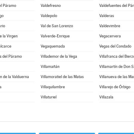
el Páramo
Valdefresno
Valdefuentes del P
go
Valdepolo
Valderas
rio
Val de San Lorenzo
Valdevimbre
e la Virgen
Valverde-Enrique
Vegacervera
alcarce
Vegaquemada
Vegas del Condado
os del Páramo
Villademor de la Vega
Villafranca del Bierz
Villamañán
Villamartín de Don 
n de la Valduerna
Villamoratiel de las Matas
Villanueva de las M
a
Villaquilambre
Villarejo de Órbigo
Villaturiel
Villazala