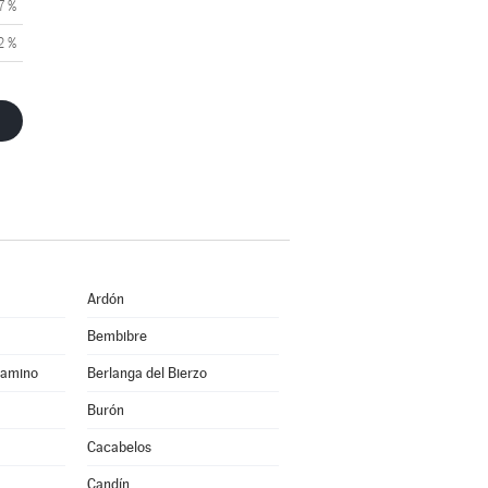
7 %
2 %
Ardón
Bembibre
Camino
Berlanga del Bierzo
Burón
Cacabelos
Candín