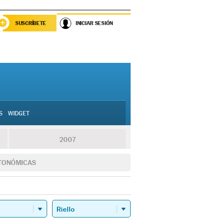
SUSCRÍBETE
INICIAR SESIÓN
S
WIDGET
2007
TONÓMICAS