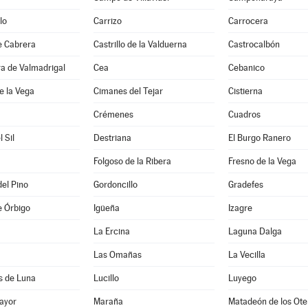
lo
Carrizo
Carrocera
de Cabrera
Castrillo de la Valduerna
Castrocalbón
ra de Valmadrigal
Cea
Cebanico
e la Vega
Cimanes del Tejar
Cistierna
Crémenes
Cuadros
l Sil
Destriana
El Burgo Ranero
Folgoso de la Ribera
Fresno de la Vega
del Pino
Gordoncillo
Gradefes
e Órbigo
Igüeña
Izagre
La Ercina
Laguna Dalga
Las Omañas
La Vecilla
s de Luna
Lucillo
Luyego
ayor
Maraña
Matadeón de los Ote