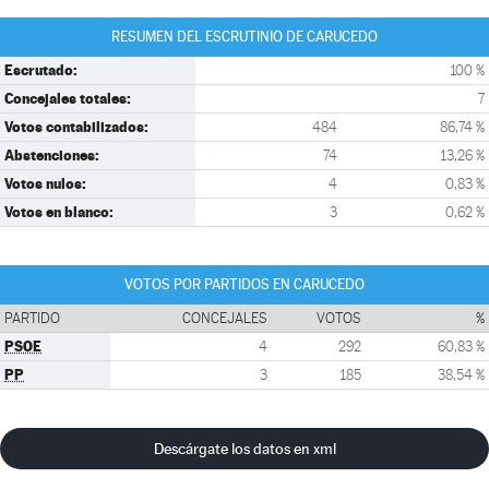
RESUMEN DEL ESCRUTINIO DE CARUCEDO
Escrutado:
100 %
Concejales totales:
7
Votos contabilizados:
484
86,74 %
Abstenciones:
74
13,26 %
Votos nulos:
4
0,83 %
Votos en blanco:
3
0,62 %
VOTOS POR PARTIDOS EN CARUCEDO
PARTIDO
CONCEJALES
VOTOS
%
PSOE
4
292
60,83 %
PP
3
185
38,54 %
Descárgate los datos en xml