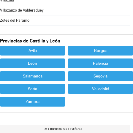
Villazala
Villazanzo de Valderaduey
Zotes del Páramo
Provincias de Castilla y León
Ávila
Burgos
León
Palencia
Salamanca
Segovia
Soria
Valladolid
Zamora
EDICIONES EL PAÍS S.L.
©