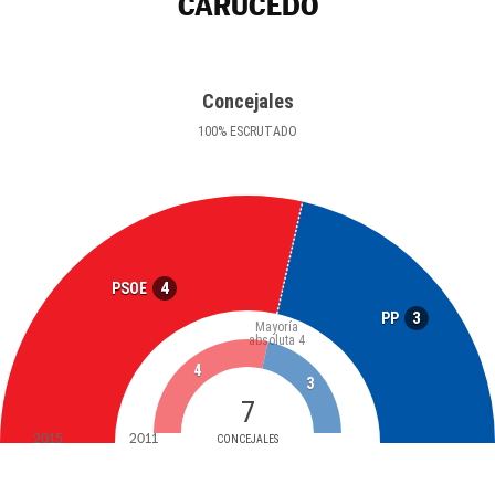
CARUCEDO
Concejales
100
%
ESCRUTADO
4
PSOE
3
PP
Mayoría
absoluta
4
4
3
7
2015
2011
CONCEJALES