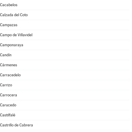
Cacabelos
Calzada del Coto
Campazas
Campo de Villavidel
Camponaraya
Candín
Cármenes
Carracedelo
Carrizo
Carrocera
Carucedo
Castilfalé
Castrillo de Cabrera