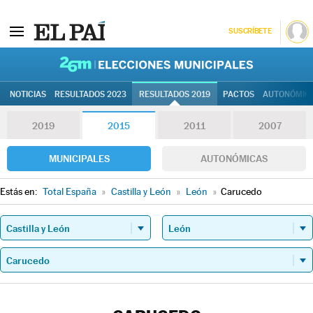
SUSCRÍBETE
26M | Elec
NOTICIAS
RESULTADOS 2023
RESULTADOS 2019
PACTOS
AUTONÓMIC
2019
2015
2011
2007
MUNICIPALES
AUTONÓMICAS
Estás en:
Total España
»
Castilla y León
»
León
»
Carucedo