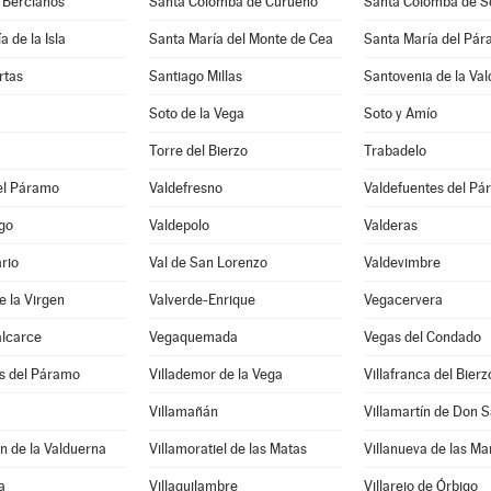
 Bercianos
Santa Colomba de Curueño
Santa Colomba de 
 de la Isla
Santa María del Monte de Cea
Santa María del Pá
rtas
Santiago Millas
Santovenia de la Va
Soto de la Vega
Soto y Amío
Torre del Bierzo
Trabadelo
el Páramo
Valdefresno
Valdefuentes del P
go
Valdepolo
Valderas
rio
Val de San Lorenzo
Valdevimbre
e la Virgen
Valverde-Enrique
Vegacervera
alcarce
Vegaquemada
Vegas del Condado
os del Páramo
Villademor de la Vega
Villafranca del Bierz
Villamañán
Villamartín de Don 
n de la Valduerna
Villamoratiel de las Matas
Villanueva de las M
a
Villaquilambre
Villarejo de Órbigo