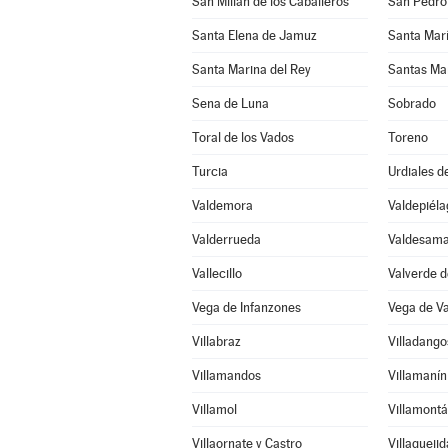
San Millán de los Caballeros
San Pedro
Santa Elena de Jamuz
Santa María
Santa Marina del Rey
Santas Ma
Sena de Luna
Sobrado
Toral de los Vados
Toreno
Turcia
Urdiales d
Valdemora
Valdepiéla
Valderrueda
Valdesama
Vallecillo
Valverde d
Vega de Infanzones
Vega de V
Villabraz
Villadang
Villamandos
Villamanín
Villamol
Villamontá
Villaornate y Castro
Villaquejid