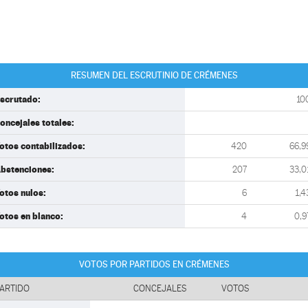
RESUMEN DEL ESCRUTINIO DE CRÉMENES
scrutado:
10
oncejales totales:
otos contabilizados:
420
66,9
bstenciones:
207
33,0
otos nulos:
6
1,4
otos en blanco:
4
0,9
VOTOS POR PARTIDOS EN CRÉMENES
ARTIDO
CONCEJALES
VOTOS