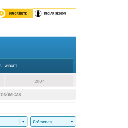
SUSCRÍBETE
INICIAR SESIÓN
S
WIDGET
2007
TONÓMICAS