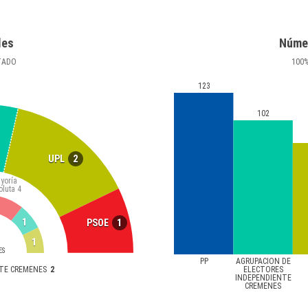
les
Núme
TADO
100
123
102
2
UPL
yoría
oluta
4
1
1
PSOE
1
ES
PP
AGRUPACION DE
NTE CREMENES
2
ELECTORES
INDEPENDIENTE
CREMENES