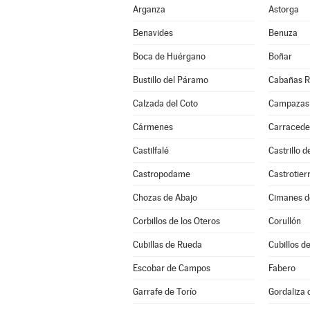
Arganza
Astorga
Benavides
Benuza
Boca de Huérgano
Boñar
Bustillo del Páramo
Cabañas R
Calzada del Coto
Campazas
Cármenes
Carracede
Castilfalé
Castrillo 
Castropodame
Castrotier
Chozas de Abajo
Cimanes d
Corbillos de los Oteros
Corullón
Cubillas de Rueda
Cubillos de
Escobar de Campos
Fabero
Garrafe de Torío
Gordaliza 