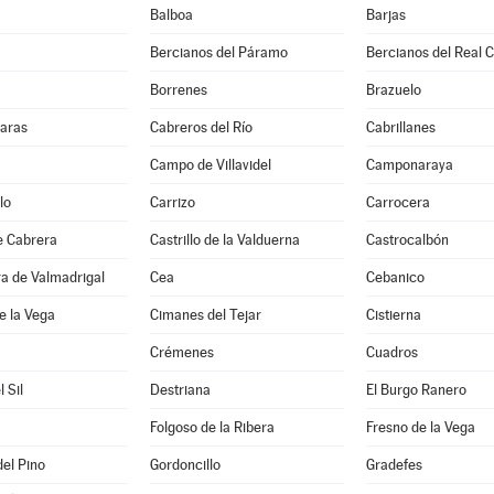
Balboa
Barjas
Bercianos del Páramo
Bercianos del Real 
Borrenes
Brazuelo
aras
Cabreros del Río
Cabrillanes
Campo de Villavidel
Camponaraya
lo
Carrizo
Carrocera
de Cabrera
Castrillo de la Valduerna
Castrocalbón
ra de Valmadrigal
Cea
Cebanico
e la Vega
Cimanes del Tejar
Cistierna
Crémenes
Cuadros
l Sil
Destriana
El Burgo Ranero
Folgoso de la Ribera
Fresno de la Vega
del Pino
Gordoncillo
Gradefes