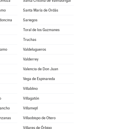
Somoza
Santa Cristina de Valmadrigal
ramo
Santa María de Ordás
ldoncina
Sariegos
Toral de los Guzmanes
Truchas
áramo
Valdelugueros
Valderrey
Valencia de Don Juan
Vega de Espinareda
Villablino
o
Villagatón
Sancho
Villamejil
anzanas
Villaobispo de Otero
Villares de Órbigo