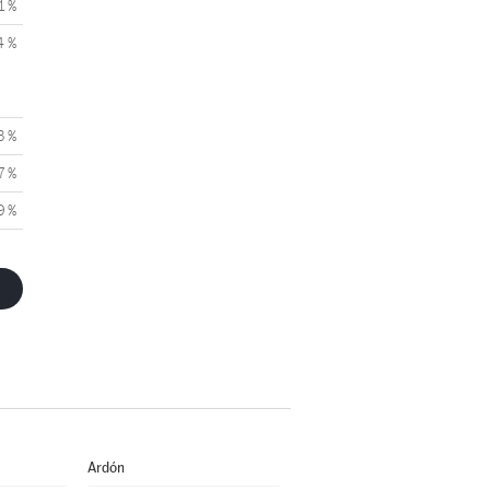
1 %
4 %
3 %
7 %
9 %
Ardón