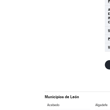
A
I
Municipios de León
Acebedo
Algadefe