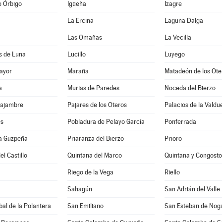
e Órbigo
Igüeña
Izagre
La Ercina
Laguna Dalga
Las Omañas
La Vecilla
s de Luna
Lucillo
Luyego
ayor
Maraña
Matadeón de los Ote
a
Murias de Paredes
Noceda del Bierzo
Sajambre
Pajares de los Oteros
Palacios de la Valdu
es
Pobladura de Pelayo García
Ponferrada
la Guzpeña
Priaranza del Bierzo
Prioro
el Castillo
Quintana del Marco
Quintana y Congosto
Riego de la Vega
Riello
Sahagún
San Adrián del Valle
bal de la Polantera
San Emiliano
San Esteban de Nog