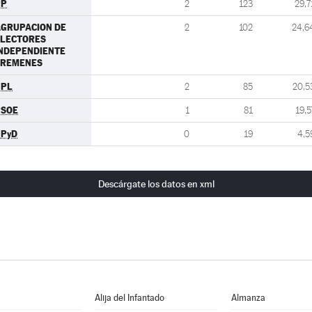
PP
2
123
29,7
GRUPACION DE
2
102
24,6
ELECTORES
NDEPENDIENTE
CREMENES
UPL
2
85
20,5
PSOE
1
81
19,5
UPyD
0
19
4,5
Descárgate los datos en xml
Alija del Infantado
Almanza