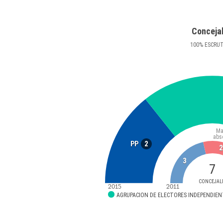
Conceja
100
%
ESCRU
Ma
abs
2
PP
2
3
7
CONCEJAL
2015
2011
AGRUPACION DE ELECTORES INDEPENDIE