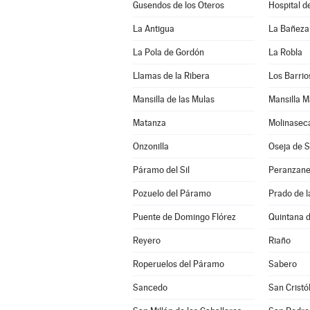
Gusendos de los Oteros
Hospital d
La Antigua
La Bañeza
La Pola de Gordón
La Robla
Llamas de la Ribera
Los Barrio
Mansilla de las Mulas
Mansilla M
Matanza
Molinasec
Onzonilla
Oseja de 
Páramo del Sil
Peranzan
Pozuelo del Páramo
Prado de 
Puente de Domingo Flórez
Quintana d
Reyero
Riaño
Roperuelos del Páramo
Sabero
Sancedo
San Cristó