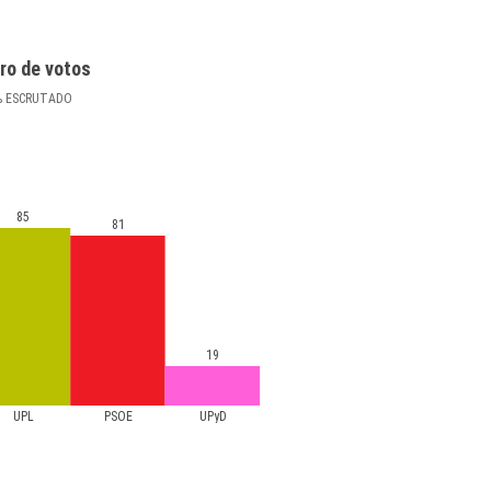
ro de votos
%
ESCRUTADO
85
81
19
UPL
PSOE
UPyD