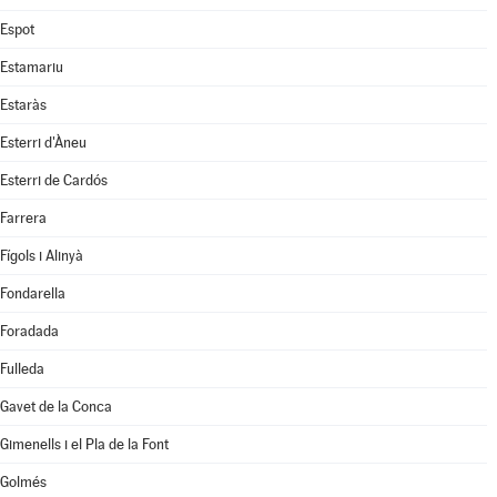
Espot
Estamariu
Estaràs
Esterri d'Àneu
Esterri de Cardós
Farrera
Fígols i Alinyà
Fondarella
Foradada
Fulleda
Gavet de la Conca
Gimenells i el Pla de la Font
Golmés