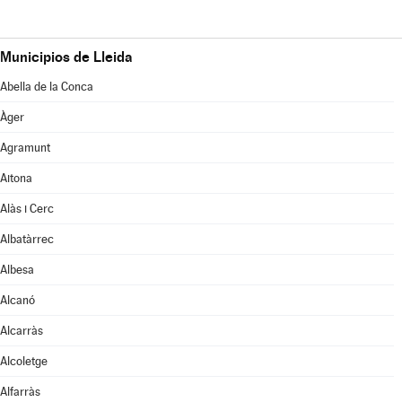
Municipios de Lleida
Abella de la Conca
Àger
Agramunt
Aitona
Alàs i Cerc
Albatàrrec
Albesa
Alcanó
Alcarràs
Alcoletge
Alfarràs