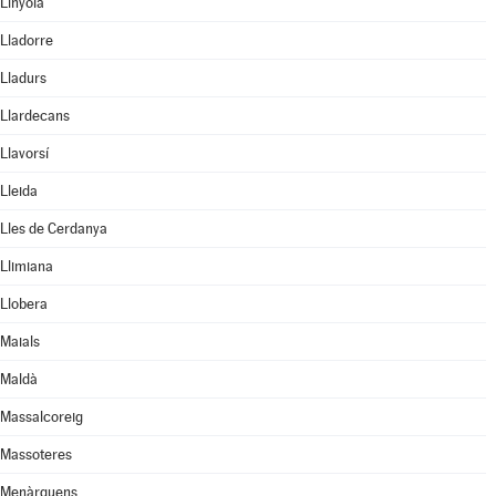
Linyola
Lladorre
Lladurs
Llardecans
Llavorsí
Lleida
Lles de Cerdanya
Llimiana
Llobera
Maials
Maldà
Massalcoreig
Massoteres
Menàrguens