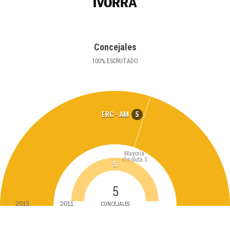
IVORRA
Concejales
100
%
ESCRUTADO
5
ERC - AM
Mayoría
absoluta
3
5
5
2015
2011
CONCEJALES