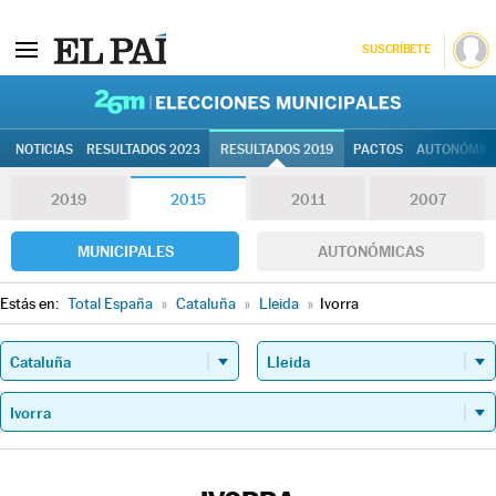
SUSCRÍBETE
26M | Elec
NOTICIAS
RESULTADOS 2023
RESULTADOS 2019
PACTOS
AUTONÓMIC
2019
2015
2011
2007
MUNICIPALES
AUTONÓMICAS
Estás en:
Total España
»
Cataluña
»
Lleida
»
Ivorra