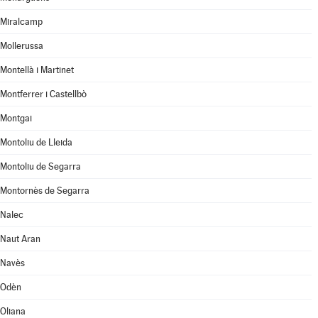
Miralcamp
Mollerussa
Montellà i Martinet
Montferrer i Castellbò
Montgai
Montoliu de Lleida
Montoliu de Segarra
Montornès de Segarra
Nalec
Naut Aran
Navès
Odèn
Oliana