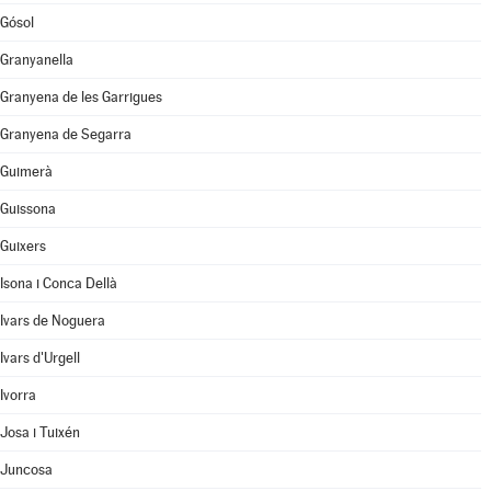
Gósol
Granyanella
Granyena de les Garrigues
Granyena de Segarra
Guimerà
Guissona
Guixers
Isona i Conca Dellà
Ivars de Noguera
Ivars d'Urgell
Ivorra
Josa i Tuixén
Juncosa