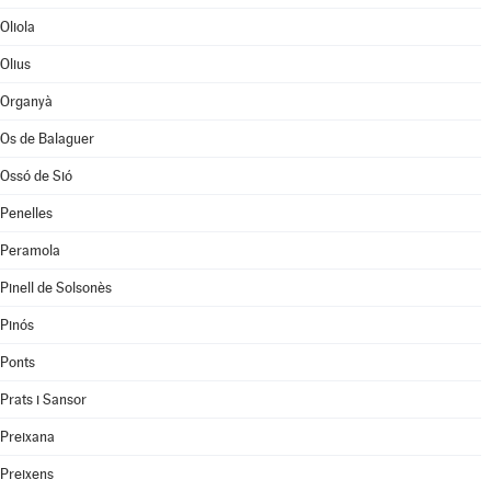
Oliola
Olius
Organyà
Os de Balaguer
Ossó de Sió
Penelles
Peramola
Pinell de Solsonès
Pinós
Ponts
Prats i Sansor
Preixana
Preixens