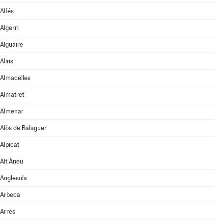
Alfés
Algerri
Alguaire
Alins
Almacelles
Almatret
Almenar
Alòs de Balaguer
Alpicat
Alt Àneu
Anglesola
Arbeca
Arres