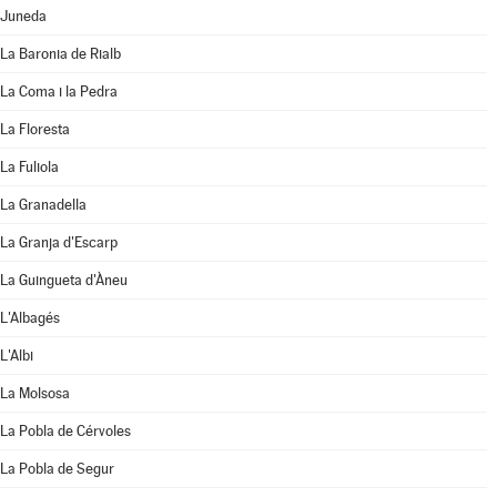
Juneda
La Baronia de Rialb
La Coma i la Pedra
La Floresta
La Fuliola
La Granadella
La Granja d'Escarp
La Guingueta d'Àneu
L'Albagés
L'Albi
La Molsosa
La Pobla de Cérvoles
La Pobla de Segur