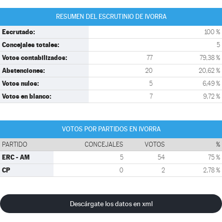
RESUMEN DEL ESCRUTINIO DE IVORRA
Escrutado:
100 %
Concejales totales:
5
Votos contabilizados:
77
79,38 %
Abstenciones:
20
20,62 %
Votos nulos:
5
6,49 %
Votos en blanco:
7
9,72 %
VOTOS POR PARTIDOS EN IVORRA
PARTIDO
CONCEJALES
VOTOS
%
ERC - AM
5
54
75 %
CP
0
2
2,78 %
Descárgate los datos en xml