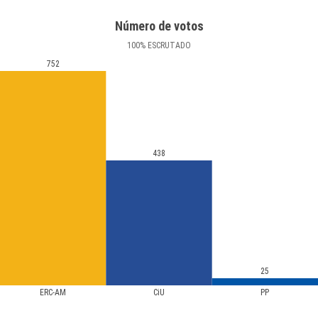
Número de votos
100
%
ESCRUTADO
752
438
25
ERC-AM
CiU
PP