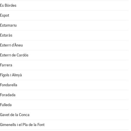
Es Bòrdes
Espot
Estamariu
Estaràs
Esterri d'Àneu
Esterri de Cardós
Farrera
Fígols i Alinyà
Fondarella
Foradada
Fulleda
Gavet de la Conca
Gimenells i el Pla de la Font