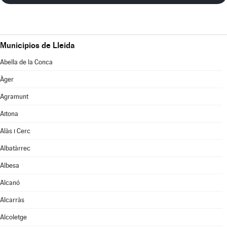
Municipios de Lleida
Abella de la Conca
Àger
Agramunt
Aitona
Alàs i Cerc
Albatàrrec
Albesa
Alcanó
Alcarràs
Alcoletge