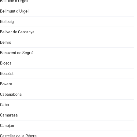
Bell-lloc d'Urgell
Bellmunt d'Urgell
Bellpuig
Bellver de Cerdanya
Bellvís
Benavent de Segrià
Biosca
Bossòst
Bovera
Cabanabona
Cabó
Camarasa
Canejan
Castellar de la Ribera