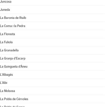
Juncosa
Juneda
La Baronia de Rialb
La Coma i la Pedra
La Floresta
La Fuliola
La Granadella
La Granja d'Escarp
La Guingueta d'Àneu
L'Albagés
L'Albi
La Molsosa
La Pobla de Cérvoles