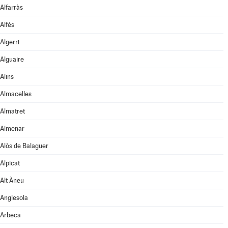
Alfarràs
Alfés
Algerri
Alguaire
Alins
Almacelles
Almatret
Almenar
Alòs de Balaguer
Alpicat
Alt Àneu
Anglesola
Arbeca