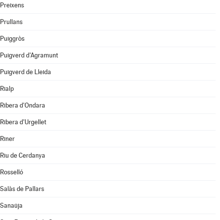
Preixens
Prullans
Puiggròs
Puigverd d'Agramunt
Puigverd de Lleida
Rialp
Ribera d'Ondara
Ribera d'Urgellet
Riner
Riu de Cerdanya
Rosselló
Salàs de Pallars
Sanaüja