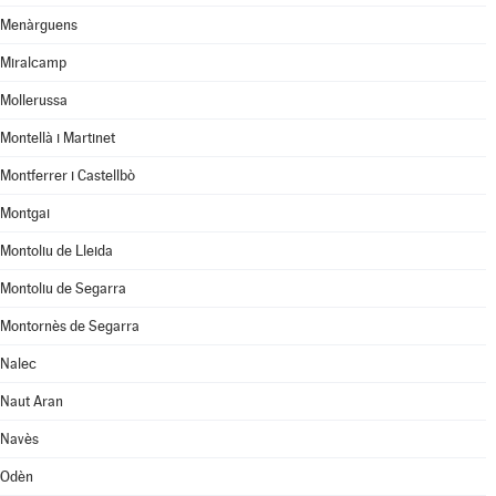
Menàrguens
Miralcamp
Mollerussa
Montellà i Martinet
Montferrer i Castellbò
Montgai
Montoliu de Lleida
Montoliu de Segarra
Montornès de Segarra
Nalec
Naut Aran
Navès
Odèn