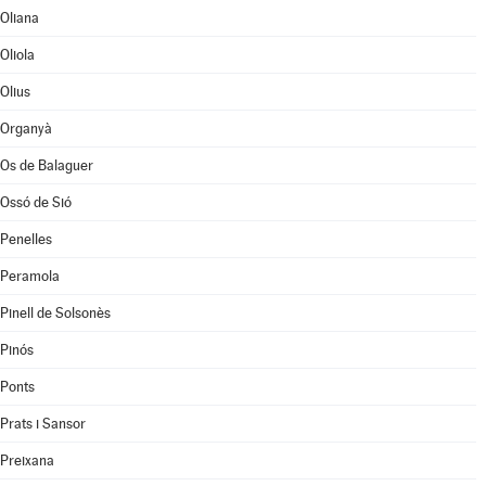
Oliana
Oliola
Olius
Organyà
Os de Balaguer
Ossó de Sió
Penelles
Peramola
Pinell de Solsonès
Pinós
Ponts
Prats i Sansor
Preixana