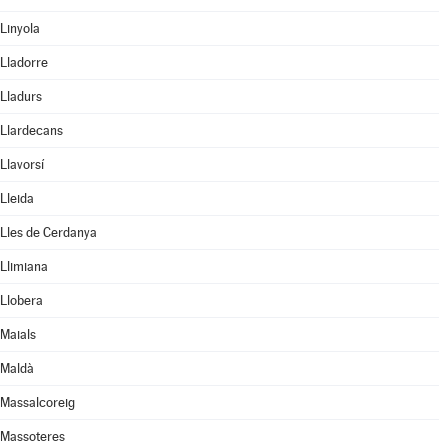
Linyola
Lladorre
Lladurs
Llardecans
Llavorsí
Lleida
Lles de Cerdanya
Llimiana
Llobera
Maials
Maldà
Massalcoreig
Massoteres