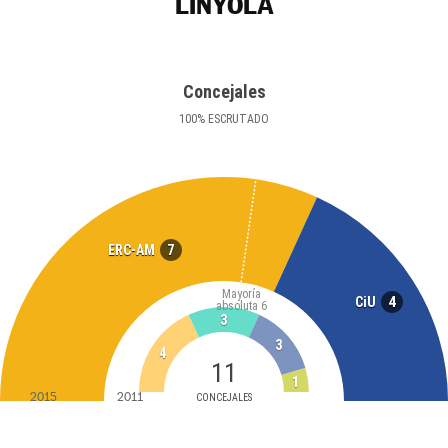
LINYOLA
Concejales
100
%
ESCRUTADO
7
ERC-AM
Mayoría
4
CiU
absoluta
6
3
3
4
11
1
2015
2011
CONCEJALES