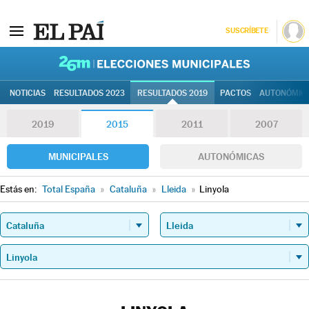
SUSCRÍBETE
26M | Elec
NOTICIAS
RESULTADOS 2023
RESULTADOS 2019
PACTOS
AUTONÓMIC
2019
2015
2011
2007
MUNICIPALES
AUTONÓMICAS
Estás en:
Total España
»
Cataluña
»
Lleida
»
Linyola