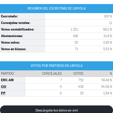
RESUMEN DEL ESCRUTINIO DE LINYOLA
Escrutado:
100 %
Concejales totales:
11
Votos contabilizados:
1.321
68,2 %
Abstenciones:
616
31,8 %
Votos nulos:
35
2,65 %
Votos en blanco:
71
5,52 %
VOTOS POR PARTIDOS EN LINYOLA
PARTIDO
CONCEJALES
VOTOS
%
ERC-AM
7
752
58,48 %
CiU
4
438
34,06 %
PP
0
25
1,94 %
Descárgate los datos en xml