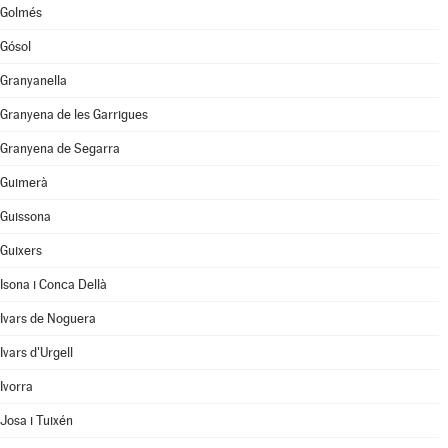
Golmés
Gósol
Granyanella
Granyena de les Garrigues
Granyena de Segarra
Guimerà
Guissona
Guixers
Isona i Conca Dellà
Ivars de Noguera
Ivars d'Urgell
Ivorra
Josa i Tuixén