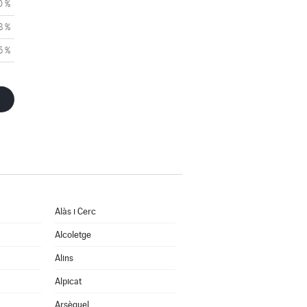
0 %
8 %
5 %
Alàs i Cerc
Alcoletge
Alins
Alpicat
Arsèguel