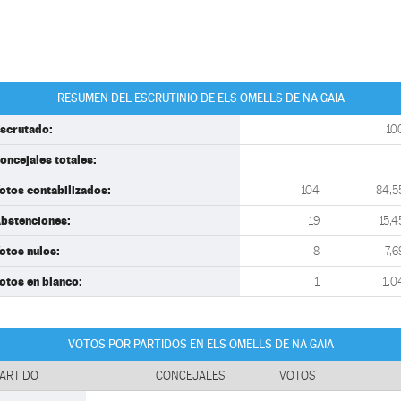
RESUMEN DEL ESCRUTINIO DE ELS OMELLS DE NA GAIA
scrutado:
10
oncejales totales:
otos contabilizados:
104
84,5
bstenciones:
19
15,4
otos nulos:
8
7,6
otos en blanco:
1
1,0
VOTOS POR PARTIDOS EN ELS OMELLS DE NA GAIA
ARTIDO
CONCEJALES
VOTOS