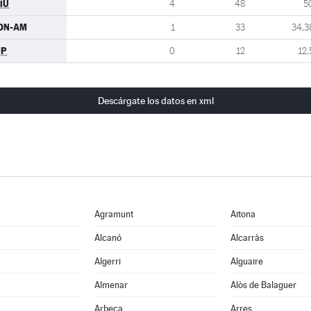
iU
4
48
5
ON-AM
1
33
34,3
PP
0
12
12,
Descárgate los datos en xml
Agramunt
Aitona
Alcanó
Alcarràs
Algerri
Alguaire
Almenar
Alòs de Balaguer
Arbeca
Arres