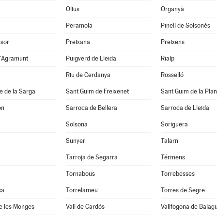
Olius
Organyà
Peramola
Pinell de Solsonès
nsor
Preixana
Preixens
d'Agramunt
Puigverd de Lleida
Rialp
Riu de Cerdanya
Rosselló
e de la Sarga
Sant Guim de Freixenet
Sant Guim de la Pla
on
Sarroca de Bellera
Sarroca de Lleida
Solsona
Soriguera
Sunyer
Talarn
Tarroja de Segarra
Térmens
Tornabous
Torrebesses
sa
Torrelameu
Torres de Segre
e les Monges
Vall de Cardós
Vallfogona de Balag