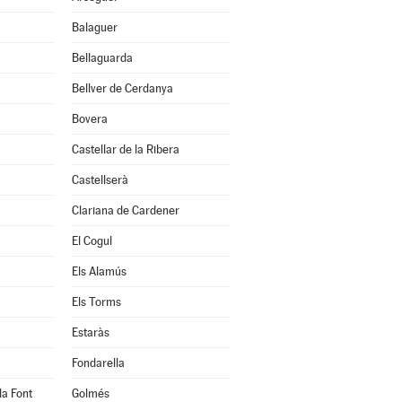
Balaguer
Bellaguarda
Bellver de Cerdanya
Bovera
Castellar de la Ribera
Castellserà
Clariana de Cardener
El Cogul
Els Alamús
Els Torms
Estaràs
Fondarella
la Font
Golmés