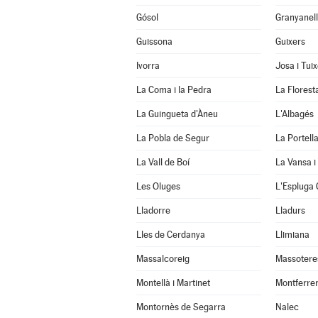
Gósol
Granyanel
Guissona
Guixers
Ivorra
Josa i Tui
La Coma i la Pedra
La Florest
La Guingueta d'Àneu
L'Albagés
La Pobla de Segur
La Portell
La Vall de Boí
La Vansa i
Les Oluges
L'Espluga 
Lladorre
Lladurs
Lles de Cerdanya
Llimiana
Massalcoreig
Massotere
Montellà i Martinet
Montferrer
Montornès de Segarra
Nalec