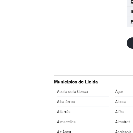
C
I
Municipios de Lleida
Abella de la Conca
Àger
Albatàrrec
Albesa
Alfarràs
Alfés
Almacelles
Almatret
Alt Àneu
Anglesola