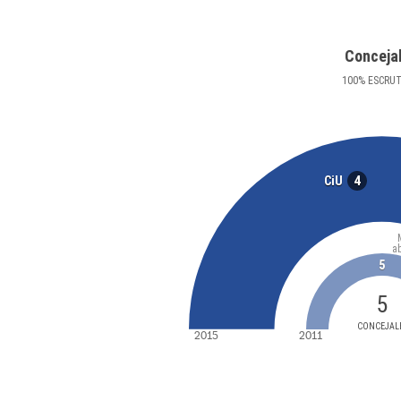
Conceja
100
%
ESCRU
4
CiU
a
5
5
CONCEJAL
2015
2011