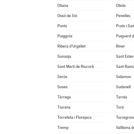
Oliana
Oliola
Ossó de Sió
Penelles
Ponts
Prats i Sa
Puiggròs
Puigverd 
Ribera d'Urgellet
Riner
Sanaüja
Sant Estev
Sant Martí de Riucorb
Sant Ram
Seròs
Sidamon
Soses
Sudanell
Tàrrega
Tarrés
Tiurana
Torà
Torrefeta i Florejacs
Torregros
Tremp
Vallbona d