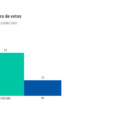
ro de votos
%
ESCRUTADO
33
12
ION-AM
PP