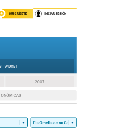
SUSCRÍBETE
INICIAR SESIÓN
S
WIDGET
2007
TONÓMICAS