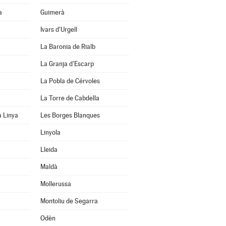
a
Guimerà
Ivars d'Urgell
La Baronia de Rialb
La Granja d'Escarp
La Pobla de Cérvoles
La Torre de Cabdella
a Linya
Les Borges Blanques
Linyola
Lleida
Maldà
Mollerussa
Montoliu de Segarra
Odèn