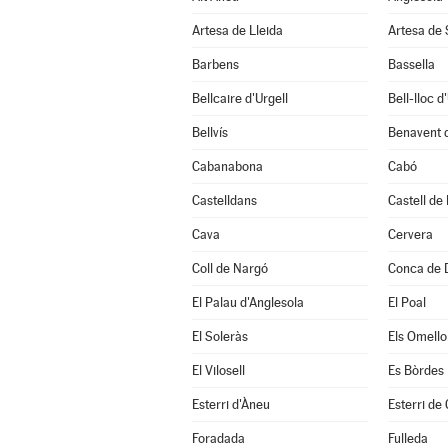
Artesa de Lleida
Artesa de
Barbens
Bassella
Bellcaire d'Urgell
Bell-lloc d
Bellvís
Benavent 
Cabanabona
Cabó
Castelldans
Castell de
Cava
Cervera
Coll de Nargó
Conca de 
El Palau d'Anglesola
El Poal
El Soleràs
Els Omello
El Vilosell
Es Bòrdes
Esterri d'Àneu
Esterri de
Foradada
Fulleda