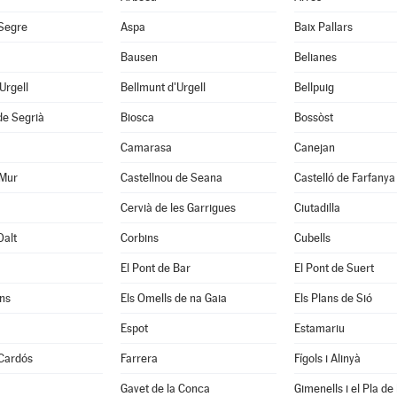
 Segre
Aspa
Baix Pallars
Bausen
Belianes
'Urgell
Bellmunt d'Urgell
Bellpuig
de Segrià
Biosca
Bossòst
Camarasa
Canejan
 Mur
Castellnou de Seana
Castelló de Farfanya
Cervià de les Garrigues
Ciutadilla
Dalt
Corbins
Cubells
El Pont de Bar
El Pont de Suert
ns
Els Omells de na Gaia
Els Plans de Sió
Espot
Estamariu
 Cardós
Farrera
Fígols i Alinyà
Gavet de la Conca
Gimenells i el Pla de 