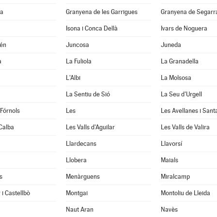
la
Granyena de les Garrigues
Granyena de Segarr
Isona i Conca Dellà
Ivars de Noguera
xén
Juncosa
Juneda
a
La Fuliola
La Granadella
L'Albi
La Molsosa
a
La Sentiu de Sió
La Seu d'Urgell
 Fórnols
Les
Les Avellanes i Sant
Calba
Les Valls d'Aguilar
Les Valls de Valira
Llardecans
Llavorsí
Llobera
Maials
s
Menàrguens
Miralcamp
 i Castellbò
Montgai
Montoliu de Lleida
Naut Aran
Navès