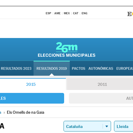
ESP
AME
MEX
CAT
ENG
RESULTADOS 2023
RESULTADOS 2019
PACTOS
AUTONÓMICAS
EUROPEA
2015
2011
LES
AU
a
»
Els Omells de na Gaia
IA