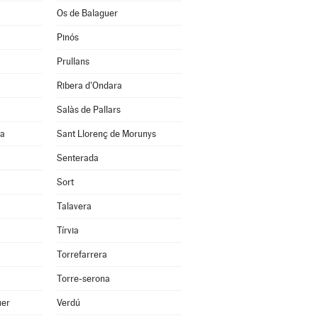
Os de Balaguer
Pinós
Prullans
Ribera d'Ondara
Salàs de Pallars
na
Sant Llorenç de Morunys
Senterada
Sort
Talavera
Tírvia
Torrefarrera
Torre-serona
uer
Verdú