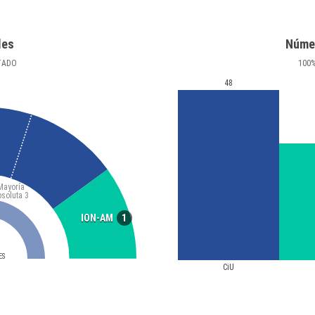
les
Núme
TADO
100
48
Mayoría
bsoluta
3
1
ION-AM
ES
CiU