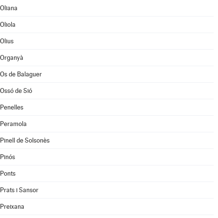
Oliana
Oliola
Olius
Organyà
Os de Balaguer
Ossó de Sió
Penelles
Peramola
Pinell de Solsonès
Pinós
Ponts
Prats i Sansor
Preixana