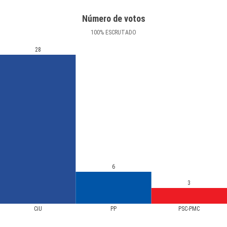
Número de votos
100
%
ESCRUTADO
28
6
3
CiU
PP
PSC-PMC