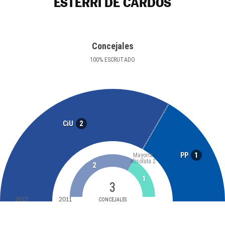
ESTERRI DE CARDÓS
Concejales
100
%
ESCRUTADO
2
CiU
1
PP
Mayoría
absoluta
2
2
1
3
2015
2011
CONCEJALES