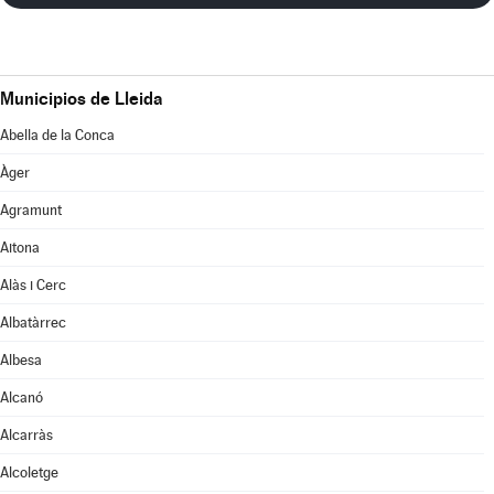
Municipios de Lleida
Abella de la Conca
Àger
Agramunt
Aitona
Alàs i Cerc
Albatàrrec
Albesa
Alcanó
Alcarràs
Alcoletge