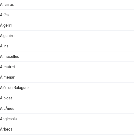
Alfarràs
Alfés
Algerri
Alguaire
Alins
Almacelles
Almatret
Almenar
Alòs de Balaguer
Alpicat
Alt Àneu
Anglesola
Arbeca