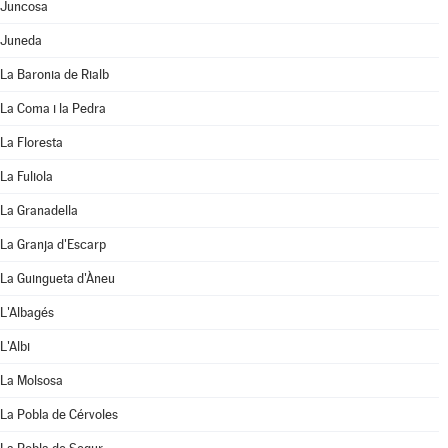
Juncosa
Juneda
La Baronia de Rialb
La Coma i la Pedra
La Floresta
La Fuliola
La Granadella
La Granja d'Escarp
La Guingueta d'Àneu
L'Albagés
L'Albi
La Molsosa
La Pobla de Cérvoles