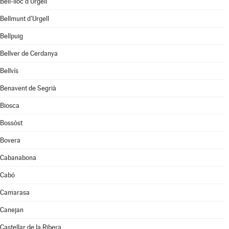
Bell-lloc d'Urgell
Bellmunt d'Urgell
Bellpuig
Bellver de Cerdanya
Bellvís
Benavent de Segrià
Biosca
Bossòst
Bovera
Cabanabona
Cabó
Camarasa
Canejan
Castellar de la Ribera