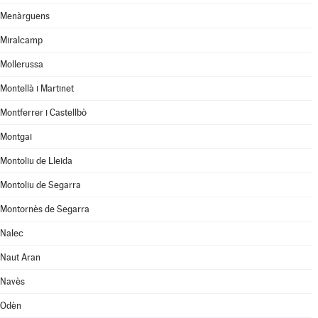
Menàrguens
Miralcamp
Mollerussa
Montellà i Martinet
Montferrer i Castellbò
Montgai
Montoliu de Lleida
Montoliu de Segarra
Montornès de Segarra
Nalec
Naut Aran
Navès
Odèn