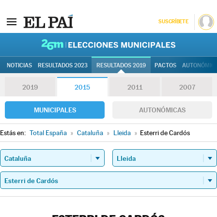
SUSCRÍBETE
26M | Elec
NOTICIAS
RESULTADOS 2023
RESULTADOS 2019
PACTOS
AUTONÓMIC
2019
2015
2011
2007
MUNICIPALES
AUTONÓMICAS
Estás en:
Total España
»
Cataluña
»
Lleida
»
Esterri de Cardós