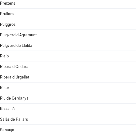
Preixens
Prullans
Puiggròs
Puigverd d'Agramunt
Puigverd de Lleida
Rialp
Ribera d'Ondara
Ribera d'Urgellet
Riner
Riu de Cerdanya
Rosselló
Salàs de Pallars
Sanaüja