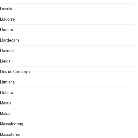
Linyola
Lladorre
Lladurs
Llardecans
Llavorsí
Lleida
Lles de Cerdanya
Llimiana
Llobera
Maials
Maldà
Massalcoreig
Massoteres