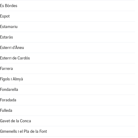
Es Bòrdes
Espot
Estamariu
Estaràs
Esterri d'Àneu
Esterri de Cardós
Farrera
Fígols i Alinyà
Fondarella
Foradada
Fulleda
Gavet de la Conca
Gimenells i el Pla de la Font