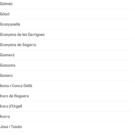
Golmés
Gósol
Granyanella
Granyena de les Garrigues
Granyena de Segarra
Guimerà
Guissona
Guixers
Isona i Conca Dellà
Ivars de Noguera
Ivars d'Urgell
Ivorra
Josa i Tuixén