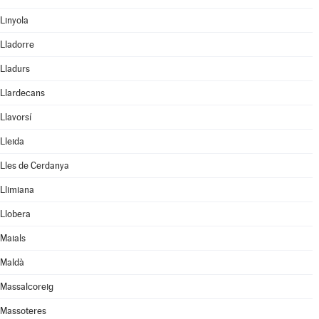
Linyola
Lladorre
Lladurs
Llardecans
Llavorsí
Lleida
Lles de Cerdanya
Llimiana
Llobera
Maials
Maldà
Massalcoreig
Massoteres