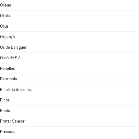
Oliana
Oliola
Olius
Organyà
Os de Balaguer
Ossó de Sió
Penelles
Peramola
Pinell de Solsonès
Pinós
Ponts
Prats i Sansor
Preixana