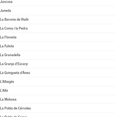
Juncosa
Juneda
La Baronia de Rialb
La Coma i la Pedra
La Floresta
La Fuliola
La Granadella
La Granja d'Escarp
La Guingueta d'Àneu
L'Albagés
L'Albi
La Molsosa
La Pobla de Cérvoles