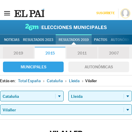
SUSCRÍBETE
26M | Elec
NOTICIAS
RESULTADOS 2023
RESULTADOS 2019
PACTOS
AUTONÓMIC
2019
2015
2011
2007
MUNICIPALES
AUTONÓMICAS
Estás en:
Total España
»
Cataluña
»
Lleida
»
Vilaller