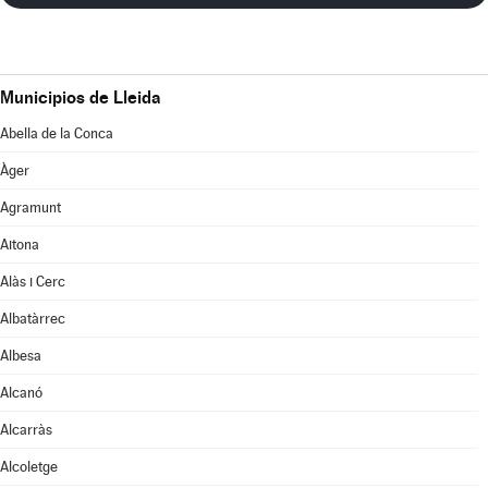
Municipios de Lleida
Abella de la Conca
Àger
Agramunt
Aitona
Alàs i Cerc
Albatàrrec
Albesa
Alcanó
Alcarràs
Alcoletge