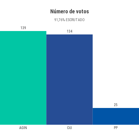
Número de votos
91
,76
%
ESCRUTADO
139
134
25
AGIN
CiU
PP