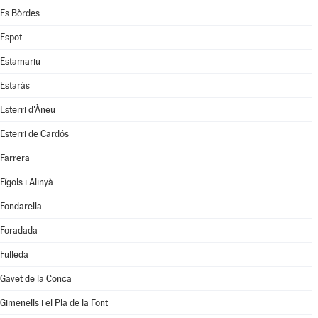
Es Bòrdes
Espot
Estamariu
Estaràs
Esterri d'Àneu
Esterri de Cardós
Farrera
Fígols i Alinyà
Fondarella
Foradada
Fulleda
Gavet de la Conca
Gimenells i el Pla de la Font