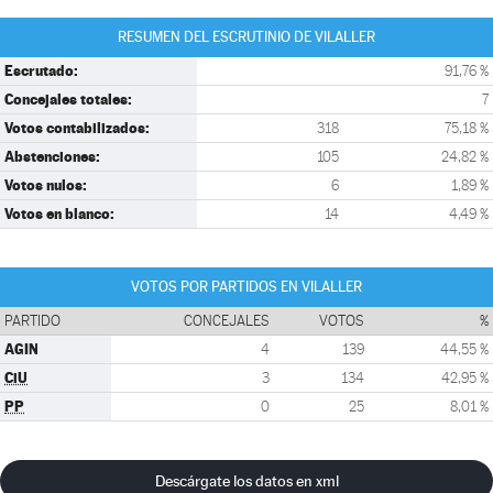
RESUMEN DEL ESCRUTINIO DE VILALLER
Escrutado:
91,76 %
Concejales totales:
7
Votos contabilizados:
318
75,18 %
Abstenciones:
105
24,82 %
Votos nulos:
6
1,89 %
Votos en blanco:
14
4,49 %
VOTOS POR PARTIDOS EN VILALLER
PARTIDO
CONCEJALES
VOTOS
%
AGIN
4
139
44,55 %
CiU
3
134
42,95 %
PP
0
25
8,01 %
Descárgate los datos en xml