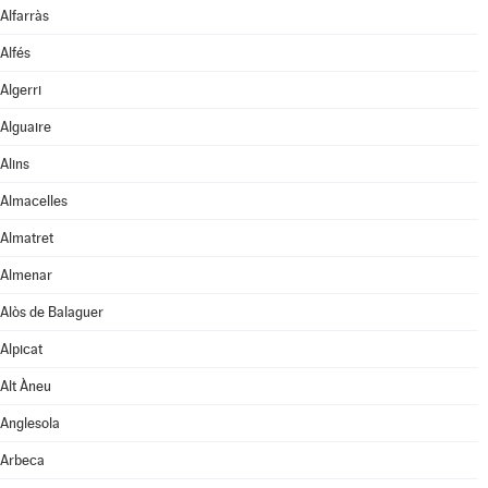
Alfarràs
Alfés
Algerri
Alguaire
Alins
Almacelles
Almatret
Almenar
Alòs de Balaguer
Alpicat
Alt Àneu
Anglesola
Arbeca