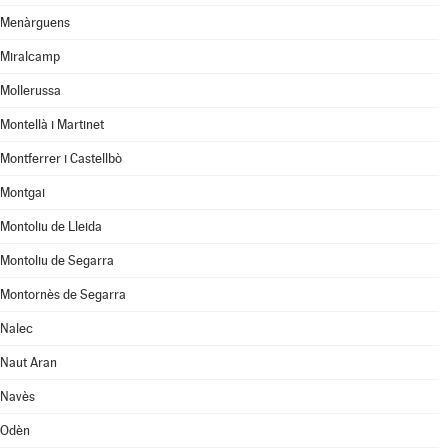
Menàrguens
Miralcamp
Mollerussa
Montellà i Martinet
Montferrer i Castellbò
Montgai
Montoliu de Lleida
Montoliu de Segarra
Montornès de Segarra
Nalec
Naut Aran
Navès
Odèn