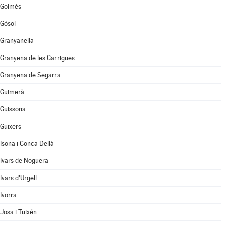
Golmés
Gósol
Granyanella
Granyena de les Garrigues
Granyena de Segarra
Guimerà
Guissona
Guixers
Isona i Conca Dellà
Ivars de Noguera
Ivars d'Urgell
Ivorra
Josa i Tuixén