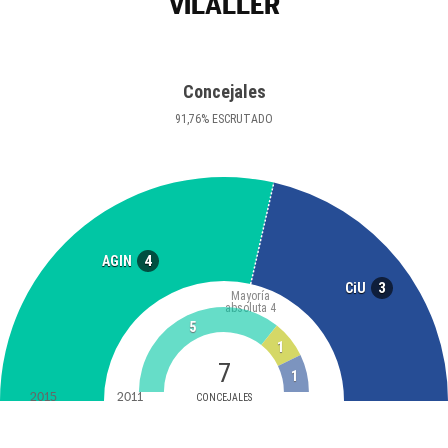
VILALLER
Concejales
91
,76
%
ESCRUTADO
4
AGIN
3
CiU
Mayoría
absoluta
4
5
1
7
1
2015
2011
CONCEJALES