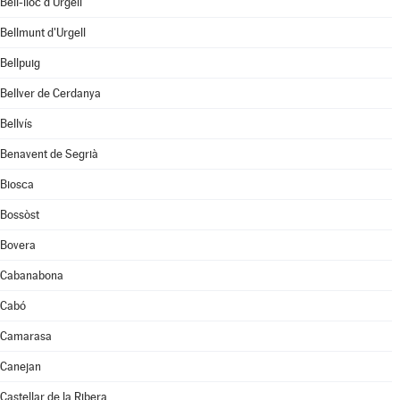
Bell-lloc d'Urgell
Bellmunt d'Urgell
Bellpuig
Bellver de Cerdanya
Bellvís
Benavent de Segrià
Biosca
Bossòst
Bovera
Cabanabona
Cabó
Camarasa
Canejan
Castellar de la Ribera