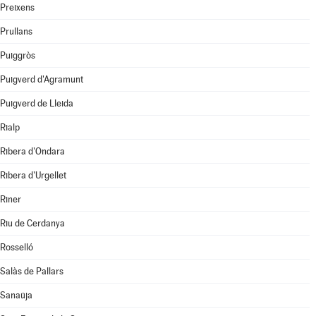
Preixens
Prullans
Puiggròs
Puigverd d'Agramunt
Puigverd de Lleida
Rialp
Ribera d'Ondara
Ribera d'Urgellet
Riner
Riu de Cerdanya
Rosselló
Salàs de Pallars
Sanaüja