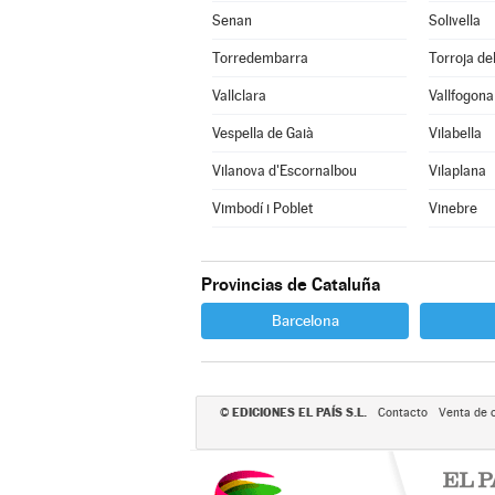
Senan
Solivella
Torredembarra
Torroja del
Vallclara
Vallfogona
Vespella de Gaià
Vilabella
Vilanova d'Escornalbou
Vilaplana
Vimbodí i Poblet
Vinebre
Provincias de Cataluña
Barcelona
EDICIONES EL PAÍS S.L.
©
Contacto
Venta de 