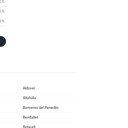
1 %
6 %
9 %
Aldover
Altafulla
Banyeres del Penedès
Benifallet
Botarell