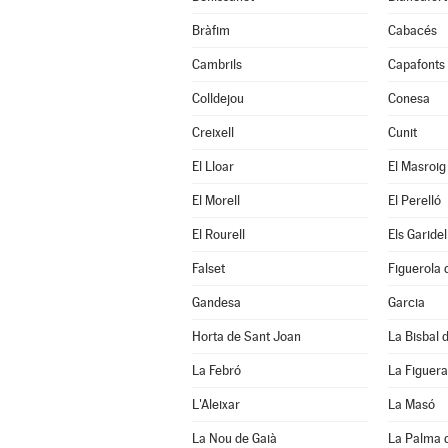
Bràfim
Cabacés
Cambrils
Capafonts
Colldejou
Conesa
Creixell
Cunit
El Lloar
El Masroig
El Morell
El Perelló
El Rourell
Els Garidel
Falset
Figuerola
Gandesa
Garcia
Horta de Sant Joan
La Bisbal d
La Febró
La Figuera
L'Aleixar
La Masó
La Nou de Gaià
La Palma 