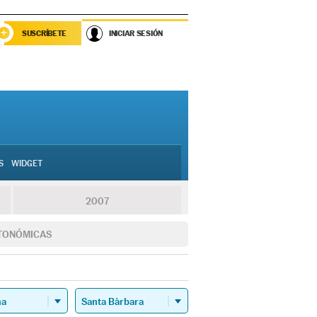
SUSCRÍBETE
INICIAR SESIÓN
S
WIDGET
2007
TONÓMICAS