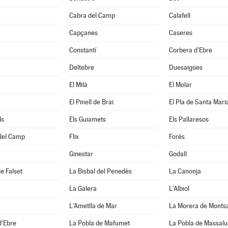
Cabra del Camp
Calafell
Capçanes
Caseres
Constantí
Corbera d'Ebre
Deltebre
Duesaigües
El Milà
El Molar
El Pinell de Brai
El Pla de Santa Mari
ls
Els Guiamets
Els Pallaresos
 del Camp
Flix
Forès
Ginestar
Godall
e Falset
La Bisbal del Penedès
La Canonja
La Galera
L'Albiol
L'Ametlla de Mar
La Morera de Monts
d'Ebre
La Pobla de Mafumet
La Pobla de Massal