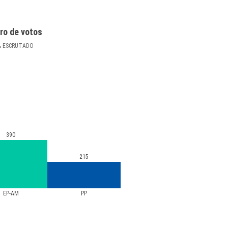
ro de votos
%
ESCRUTADO
390
215
EP-AM
PP