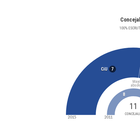
Conceja
100
%
ESCRU
7
CiU
Mayo
absol
8
11
CONCEJAL
2015
2011