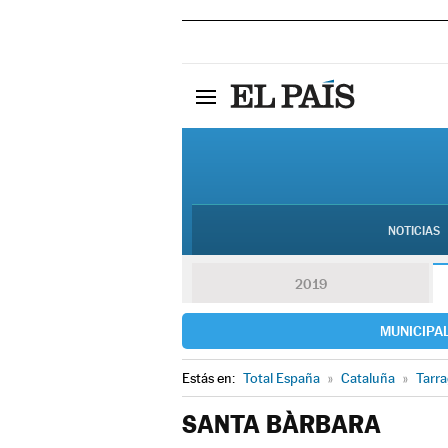
NOTICIAS
2019
MUNICIPA
Estás en:
Total España
»
Cataluña
»
Tarr
SANTA BÀRBARA