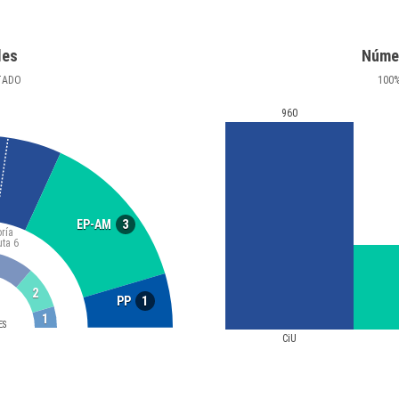
les
Núme
TADO
100
960
3
EP-AM
ría
uta
6
2
1
PP
1
ES
CiU