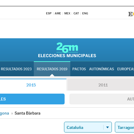
ESP
AME
MEX
CAT
ENG
RESULTADOS 2023
RESULTADOS 2019
PACTOS
AUTONÓMICAS
EUROPEA
2015
2011
LES
AU
agona
»
Santa Bàrbara