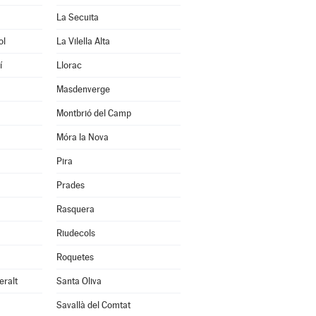
La Secuita
ol
La Vilella Alta
í
Llorac
Masdenverge
Montbrió del Camp
Móra la Nova
Pira
Prades
Rasquera
Riudecols
Roquetes
eralt
Santa Oliva
Savallà del Comtat