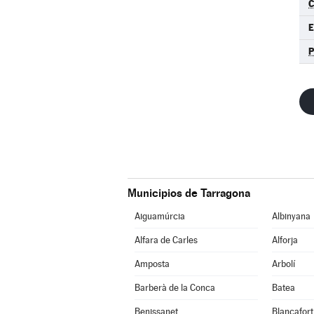
C
Municipios de Tarragona
Aiguamúrcia
Albinyana
Alfara de Carles
Alforja
Amposta
Arbolí
Barberà de la Conca
Batea
Benissanet
Blancafort