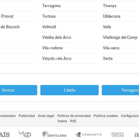
Tarragona
Tivenys
 Priorat
Tortosa
Ulldecona
 de Riucorb
Vallmoll
Valls
Vilalba dels Arcs
Vilallonga del Camp
Vila-rodona
Vila-seca
Vinyols i els Arcs
Xerta
Girona
Lleida
Tarragon
contenidos
Publicidad
Aviso legal
Política de privacidad
Política cookies
Configuraci
Índice
RSS