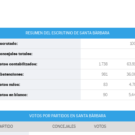
RESUMEN DEL ESCRUTINIO DE SANTA BÀRBARA
scrutado:
10
oncejales totales:
otos contabilizados:
1.738
63,9
bstenciones:
981
36,0
otos nulos:
83
4,7
otos en blanco:
90
5,4
VOTOS POR PARTIDOS EN SANTA BÀRBARA
ARTIDO
CONCEJALES
VOTOS