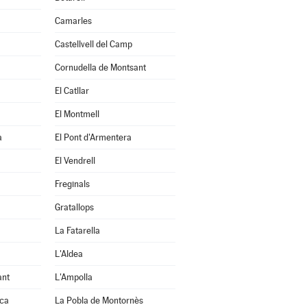
Camarles
Castellvell del Camp
Cornudella de Montsant
El Catllar
El Montmell
a
El Pont d'Armentera
El Vendrell
Freginals
Gratallops
La Fatarella
L'Aldea
ant
L'Ampolla
uca
La Pobla de Montornès