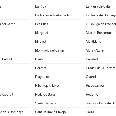
a
La Riba
La Riera de Gaià
La Torre de Fontaubella
La Torre de l'Espany
s del Camp
Les Piles
L'Espluga de Francol
Margalef
Mas de Barberans
Miravet
Montblanc
Mont-roig del Camp
Móra d'Ebre
 Belltall
Paüls
Perafort
Porrera
Pradell de la Teixeta
Puigpelat
Querol
Riba-roja d'Ebre
Riudecanyes
e Queralt
Roda de Berà
Rodonyà
Santa Bàrbara
Santa Coloma de Qu
e dels Domenys
Sant Jaume d'Enveja
Sarral