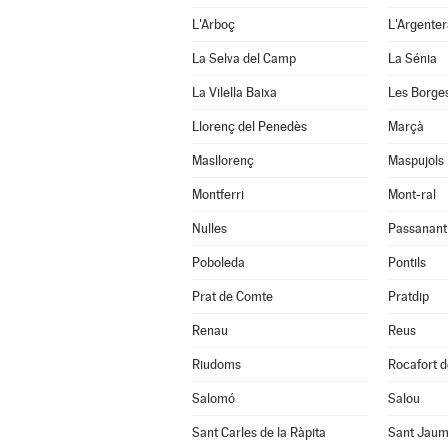
L'Arboç
L'Argenter
La Selva del Camp
La Sénia
La Vilella Baixa
Les Borge
Llorenç del Penedès
Marçà
Masllorenç
Maspujols
Montferri
Mont-ral
Nulles
Passanant i
Poboleda
Pontils
Prat de Comte
Pratdip
Renau
Reus
Riudoms
Rocafort d
Salomó
Salou
Sant Carles de la Ràpita
Sant Jaum