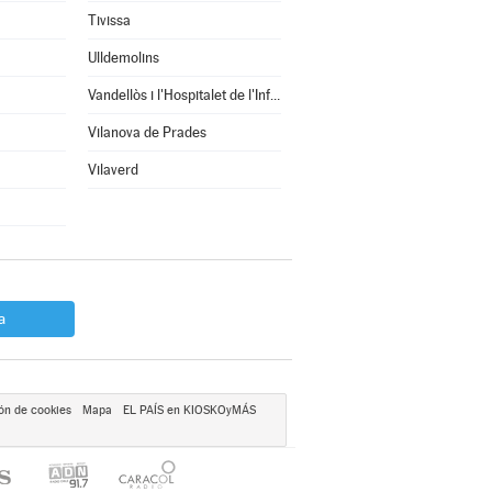
Tivissa
Ulldemolins
Vandellòs i l'Hospitalet de l'Infant
Vilanova de Prades
Vilaverd
a
ón de cookies
Mapa
EL PAÍS en KIOSKOyMÁS