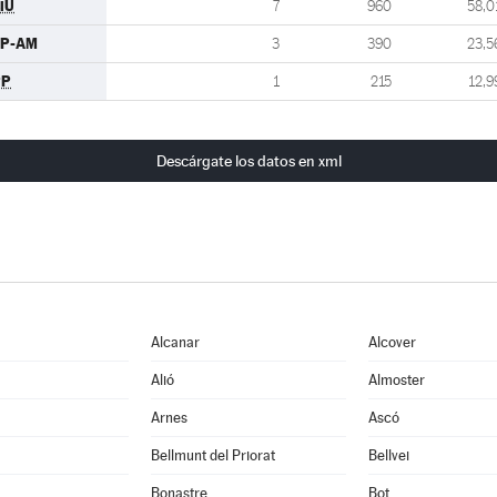
iU
7
960
58,0
EP-AM
3
390
23,5
PP
1
215
12,9
Descárgate los datos en xml
Alcanar
Alcover
Alió
Almoster
Arnes
Ascó
Bellmunt del Priorat
Bellvei
Bonastre
Bot