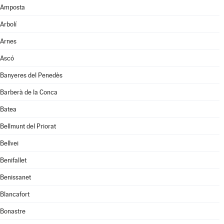
Amposta
Arbolí
Arnes
Ascó
Banyeres del Penedès
Barberà de la Conca
Batea
Bellmunt del Priorat
Bellvei
Benifallet
Benissanet
Blancafort
Bonastre