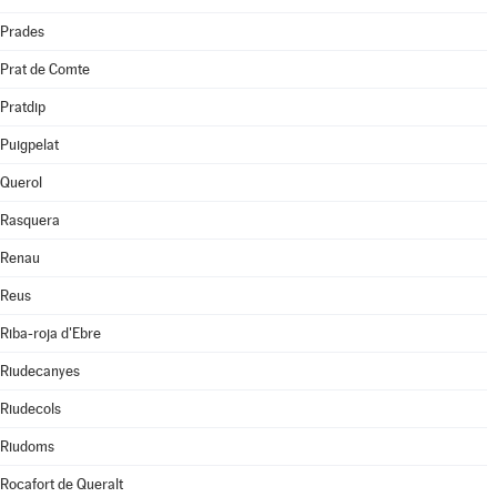
Prades
Prat de Comte
Pratdip
Puigpelat
Querol
Rasquera
Renau
Reus
Riba-roja d'Ebre
Riudecanyes
Riudecols
Riudoms
Rocafort de Queralt