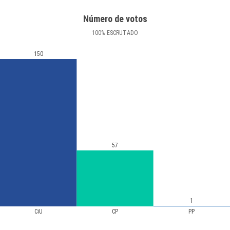
Número de votos
100
%
ESCRUTADO
150
57
1
CiU
CP
PP