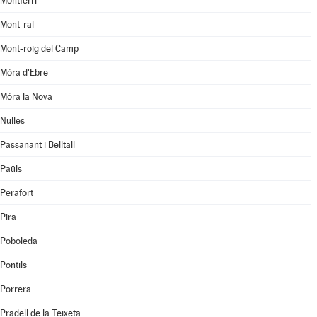
Montferri
Mont-ral
Mont-roig del Camp
Móra d'Ebre
Móra la Nova
Nulles
Passanant i Belltall
Paüls
Perafort
Pira
Poboleda
Pontils
Porrera
Pradell de la Teixeta