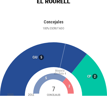
EL ROURELL
Concejales
100
%
ESCRUTADO
5
CiU
Mayoría
absoluta
4
2
CP
5
2
7
2015
2011
CONCEJALES