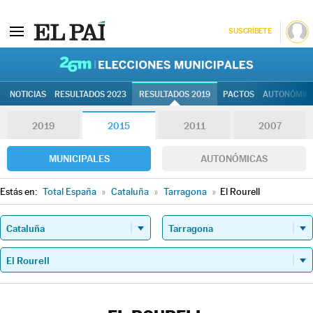
SUSCRÍBETE
26M | Elec
NOTICIAS
RESULTADOS 2023
RESULTADOS 2019
PACTOS
AUTONÓMIC
2019
2015
2011
2007
MUNICIPALES
AUTONÓMICAS
Estás en:
Total España
»
Cataluña
»
Tarragona
»
El Rourell