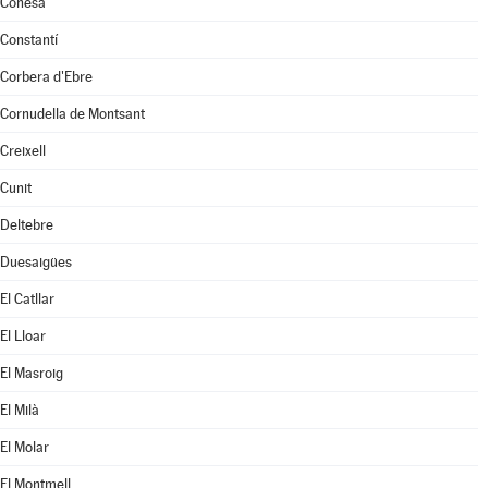
Conesa
Constantí
Corbera d'Ebre
Cornudella de Montsant
Creixell
Cunit
Deltebre
Duesaigües
El Catllar
El Lloar
El Masroig
El Milà
El Molar
El Montmell