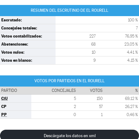
RESUMEN DEL ESCRUTINIO DE EL ROURELL
Escrutado:
100 %
Concejales totales:
7
Votos contabilizados:
227
76,95 %
Abstenciones:
68
23,05 %
Votos nulos:
10
4,41 %
Votos en blanco:
9
4,15 %
VOTOS POR PARTIDOS EN EL ROURELL
PARTIDO
CONCEJALES
VOTOS
%
CiU
5
150
69,12 %
CP
2
57
26,27 %
PP
0
1
0,46 %
Descárgate los datos en xml