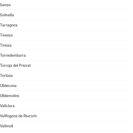
Senan
Solivella
Tarragona
Tivenys
Tivissa
Torredembarra
Torroja del Priorat
Tortosa
Ulldecona
Ulldemolins
Vallclara
Vallfogona de Riucorb
Vallmoll