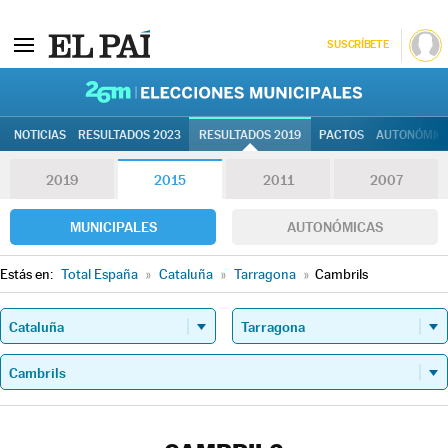
SUSCRÍBETE
26M | Elec
NOTICIAS
RESULTADOS 2023
RESULTADOS 2019
PACTOS
AUTONÓMIC
2019
2015
2011
2007
MUNICIPALES
AUTONÓMICAS
Estás en:
Total España
»
Cataluña
»
Tarragona
»
Cambrils