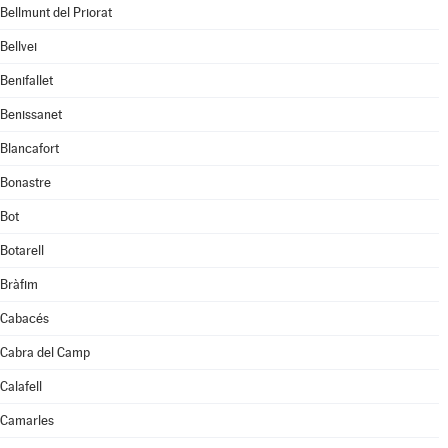
Bellmunt del Priorat
Bellvei
Benifallet
Benissanet
Blancafort
Bonastre
Bot
Botarell
Bràfim
Cabacés
Cabra del Camp
Calafell
Camarles