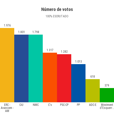
Número de votos
100
%
ESCRUTADO
1.976
1.801
1.798
1.317
1.282
1.013
618
379
ERC -
CiU
NMC
C's
PSC-CP
PP
ADC-E
Moviment
Avancem -
d'Esquerres
AM