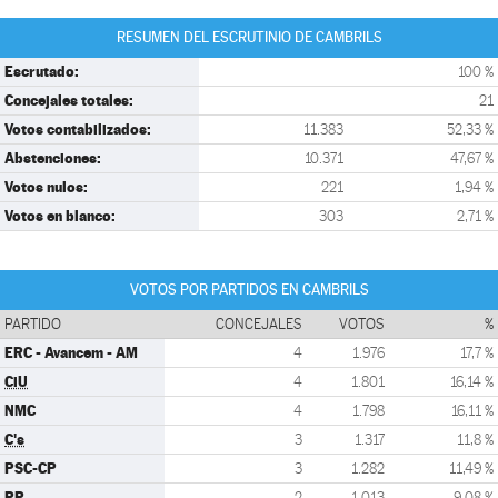
RESUMEN DEL ESCRUTINIO DE CAMBRILS
Escrutado:
100 %
Concejales totales:
21
Votos contabilizados:
11.383
52,33 %
Abstenciones:
10.371
47,67 %
Votos nulos:
221
1,94 %
Votos en blanco:
303
2,71 %
VOTOS POR PARTIDOS EN CAMBRILS
PARTIDO
CONCEJALES
VOTOS
%
ERC - Avancem - AM
4
1.976
17,7 %
CiU
4
1.801
16,14 %
NMC
4
1.798
16,11 %
C's
3
1.317
11,8 %
PSC-CP
3
1.282
11,49 %
PP
2
1.013
9,08 %