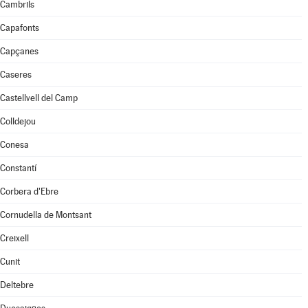
Cambrils
Capafonts
Capçanes
Caseres
Castellvell del Camp
Colldejou
Conesa
Constantí
Corbera d'Ebre
Cornudella de Montsant
Creixell
Cunit
Deltebre