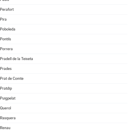
Perafort
Pira
Poboleda
Pontils
Porrera
Pradell de la Teixeta
Prades
Prat de Comte
Pratdip
Puigpelat
Querol
Rasquera
Renau