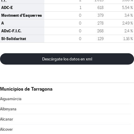
ADC-E
1
618
5,54 %
Moviment d'Esquerres
0
379
3,4 %
A
0
278
2,49 %
ADxC-F.I.C.
0
268
2,4 %
SI-Solidaritat
0
129
1,16 %
Descárgate los datos en xml
Municipios de Tarragona
Aiguamúrcia
Albinyana
Alcanar
Alcover