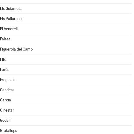
Els Guiamets
Els Pallaresos
El Vendrell
Falset
Figuerola del Camp
Flix
Forès
Freginals
Gandesa
Garcia
Ginestar
Godall
Gratallops