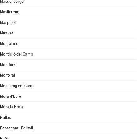
Masdenverge
Masllorenç
Maspujols
Miravet
Montblanc
Montbrió del Camp
Montferri
Mont-ral
Mont-roig del Camp
Móra d'Ebre
Móra la Nova
Nulles
Passanant i Belltall
Paüls