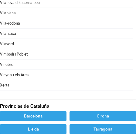
Vilanova d'Escornalbou
Vilaplana
Vila-rodona
Vila-seca
Vilaverd
Vimbodí i Poblet
Vinebre
Vinyols i els Arcs
Xerta
Provincias de Cataluña
Barcelona
Girona
Lleida
Tarragona