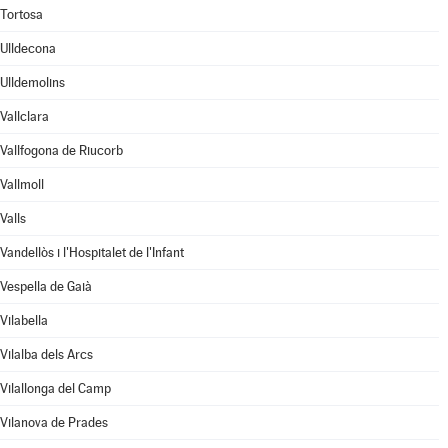
Tortosa
Ulldecona
Ulldemolins
Vallclara
Vallfogona de Riucorb
Vallmoll
Valls
Vandellòs i l'Hospitalet de l'Infant
Vespella de Gaià
Vilabella
Vilalba dels Arcs
Vilallonga del Camp
Vilanova de Prades