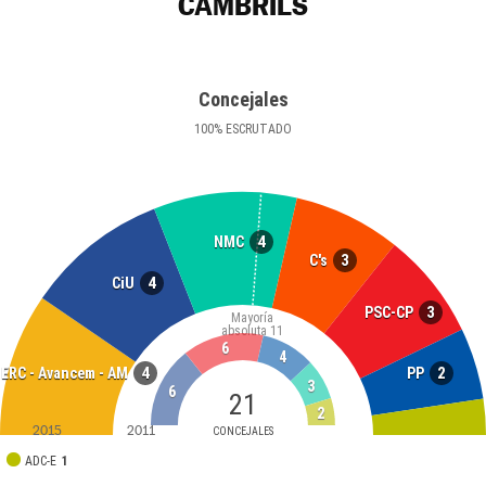
CAMBRILS
Concejales
100
%
ESCRUTADO
4
NMC
3
C's
4
CiU
3
PSC-CP
Mayoría
absoluta
11
6
4
4
2
ERC - Avancem - AM
PP
3
6
21
2
2015
2011
CONCEJALES
ADC-E
1