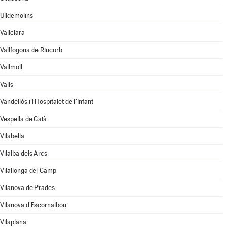
Ulldemolins
Vallclara
Vallfogona de Riucorb
Vallmoll
Valls
Vandellòs i l'Hospitalet de l'Infant
Vespella de Gaià
Vilabella
Vilalba dels Arcs
Vilallonga del Camp
Vilanova de Prades
Vilanova d'Escornalbou
Vilaplana