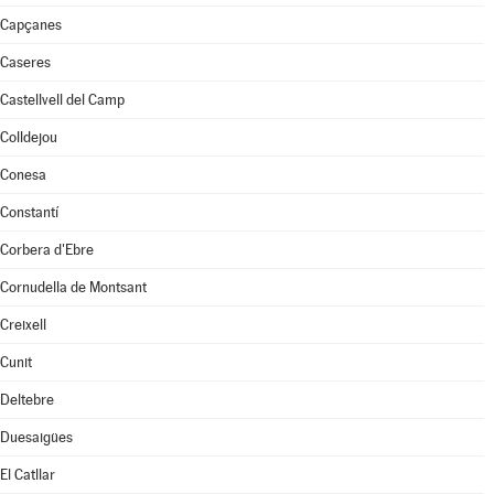
Capçanes
Caseres
Castellvell del Camp
Colldejou
Conesa
Constantí
Corbera d'Ebre
Cornudella de Montsant
Creixell
Cunit
Deltebre
Duesaigües
El Catllar