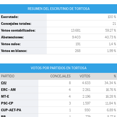
RESUMEN DEL ESCRUTINIO DE TORTOSA
Escrutado:
100 %
Concejales totales:
21
Votos contabilizados:
13.681
59,27 %
Abstenciones:
9.403
40,73 %
Votos nulos:
191
1,4 %
Votos en blanco:
268
1,99 %
VOTOS POR PARTIDOS EN TORTOSA
PARTIDO
CONCEJALES
VOTOS
%
CiU
8
4.633
34,34 %
ERC - AM
4
2.261
16,76 %
MT-E
4
2.196
16,28 %
PSC-CP
3
1.597
11,84 %
CUP-AET-PA
1
930
6,89 %
PP
1
779
5,77 %