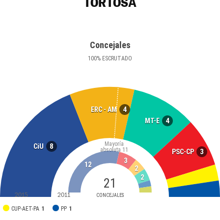
TORTOSA
Concejales
100
%
ESCRUTADO
4
ERC - AM
4
MT-E
Mayoría
8
CiU
absoluta
11
3
PSC-CP
3
12
2
2
21
2015
2011
CONCEJALES
CUP-AET-PA
1
PP
1