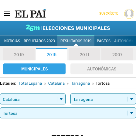
SUSCRÍBETE
26M | Elec
NOTICIAS
RESULTADOS 2023
RESULTADOS 2019
PACTOS
AUTONÓMIC
2019
2015
2011
2007
MUNICIPALES
AUTONÓMICAS
Estás en:
Total España
»
Cataluña
»
Tarragona
»
Tortosa