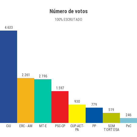
Número de votos
100
%
ESCRUTADO
4.633
2.261
2.196
1.597
930
779
519
246
CiU
ERC - AM
MT-E
PSC-CP
CUP-AET-
PP
SOM
PxC
PA
TORTOSA