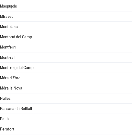
Maspujols
Miravet
Montblanc
Montbrió del Camp
Montferri
Mont-ral
Mont-roig del Camp
Móra d'Ebre
Móra la Nova
Nulles
Passanant i Belltall
Paüls
Perafort