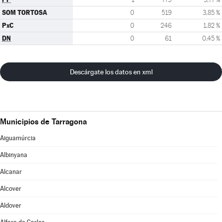
SOM TORTOSA
0
519
3,85 %
PxC
0
246
1,82 %
DN
0
61
0,45 %
Descárgate los datos en xml
Municipios de Tarragona
Aiguamúrcia
Albinyana
Alcanar
Alcover
Aldover