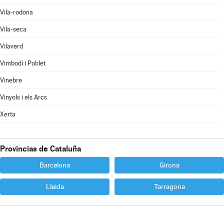
Vila-rodona
Vila-seca
Vilaverd
Vimbodí i Poblet
Vinebre
Vinyols i els Arcs
Xerta
Provincias de Cataluña
Barcelona
Girona
Lleida
Tarragona