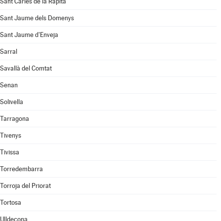
Sant Carles de la Ràpita
Sant Jaume dels Domenys
Sant Jaume d'Enveja
Sarral
Savallà del Comtat
Senan
Solivella
Tarragona
Tivenys
Tivissa
Torredembarra
Torroja del Priorat
Tortosa
Ulldecona