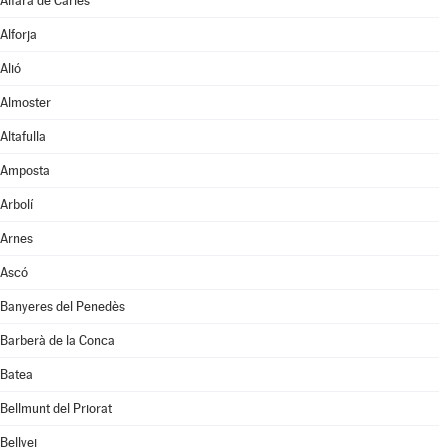
Alfara de Carles
Alforja
Alió
Almoster
Altafulla
Amposta
Arbolí
Arnes
Ascó
Banyeres del Penedès
Barberà de la Conca
Batea
Bellmunt del Priorat
Bellvei