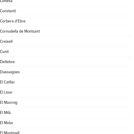
Conesa
Constantí
Corbera d'Ebre
Cornudella de Montsant
Creixell
Cunit
Deltebre
Duesaigües
El Catllar
El Lloar
El Masroig
El Milà
El Molar
El Montmell