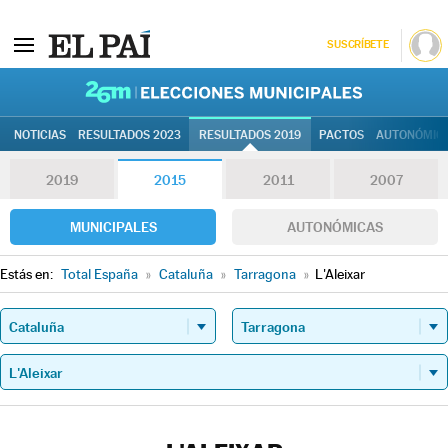
SUSCRÍBETE
26M | Elec
NOTICIAS
RESULTADOS 2023
RESULTADOS 2019
PACTOS
AUTONÓMIC
2019
2015
2011
2007
MUNICIPALES
AUTONÓMICAS
Estás en:
Total España
»
Cataluña
»
Tarragona
»
L'Aleixar