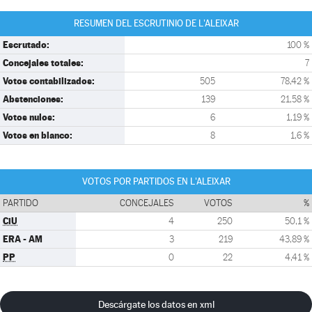
RESUMEN DEL ESCRUTINIO DE L'ALEIXAR
Escrutado:
100 %
Concejales totales:
7
Votos contabilizados:
505
78,42 %
Abstenciones:
139
21,58 %
Votos nulos:
6
1,19 %
Votos en blanco:
8
1,6 %
VOTOS POR PARTIDOS EN L'ALEIXAR
PARTIDO
CONCEJALES
VOTOS
%
CiU
4
250
50,1 %
ERA - AM
3
219
43,89 %
PP
0
22
4,41 %
Descárgate los datos en xml