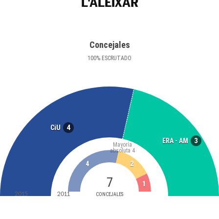
L'ALEIXAR
Concejales
100
%
ESCRUTADO
4
CiU
3
ERA - AM
Mayoría
absoluta
4
4
2
7
1
2015
2011
CONCEJALES