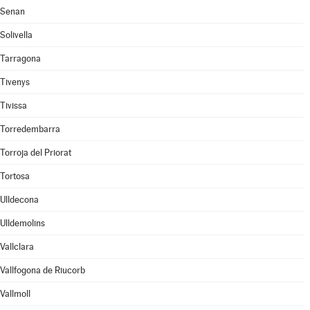
Senan
Solivella
Tarragona
Tivenys
Tivissa
Torredembarra
Torroja del Priorat
Tortosa
Ulldecona
Ulldemolins
Vallclara
Vallfogona de Riucorb
Vallmoll