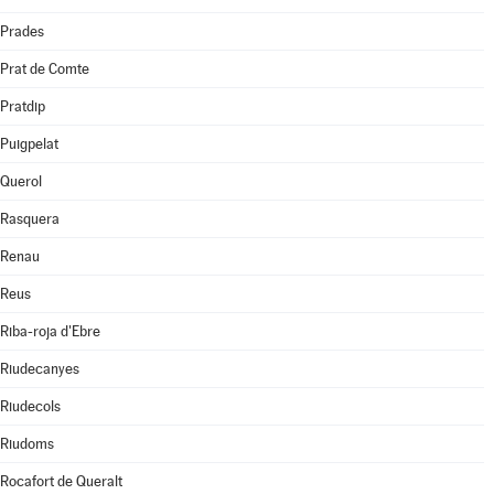
Prades
Prat de Comte
Pratdip
Puigpelat
Querol
Rasquera
Renau
Reus
Riba-roja d'Ebre
Riudecanyes
Riudecols
Riudoms
Rocafort de Queralt