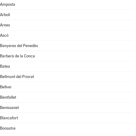
Amposta
Arbolí
Arnes
Ascó
Banyeres del Penedès
Barberà de la Conca
Batea
Bellmunt del Priorat
Bellvei
Benifallet
Benissanet
Blancafort
Bonastre