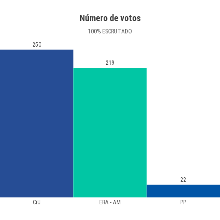
Número de votos
100
%
ESCRUTADO
250
219
22
CiU
ERA - AM
PP