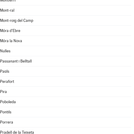
Montferri
Mont-ral
Mont-roig del Camp
Móra d'Ebre
Móra la Nova
Nulles
Passanant i Belltall
Paüls
Perafort
Pira
Poboleda
Pontils
Porrera
Pradell de la Teixeta