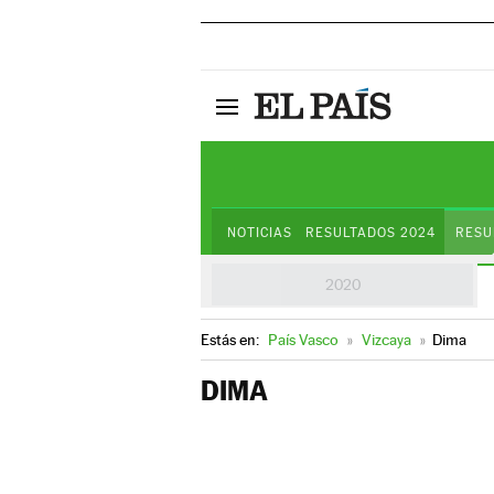
NOTICIAS
RESULTADOS 2024
RESU
2020
Estás en:
País Vasco
»
Vizcaya
»
Dima
DIMA