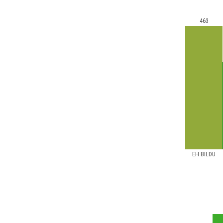
463
EH BILDU