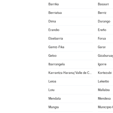
Barrika
Basauri
Berriatua
Berriz
Dima
Durango
Erandio
Ereño
Etxebarria
Forua
Gamiz-Fika
Garai
Getxo
Gizaburua
Ibarrangelu
Igorre
Karrantza Harana/Valle de Carranza
Kortezubi
Leioa
Lekeitio
Loiu
Mallabia
Mendata
Mendexa
Mungia
Municipio 