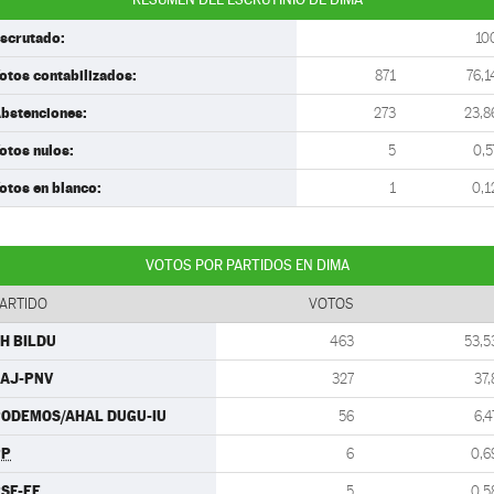
scrutado:
10
otos contabilizados:
871
76,1
bstenciones:
273
23,8
otos nulos:
5
0,5
otos en blanco:
1
0,1
VOTOS POR PARTIDOS EN DIMA
ARTIDO
VOTOS
H BILDU
463
53,5
AJ-PNV
327
37,
ODEMOS/AHAL DUGU-IU
56
6,4
PP
6
0,6
SE-EE
5
0,5