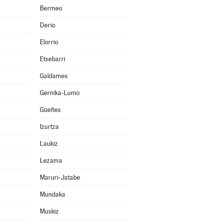
Bermeo
Derio
Elorrio
Etxebarri
Galdames
Gernika-Lumo
Güeñes
Izurtza
Laukiz
Lezama
Maruri-Jatabe
Mundaka
Muskiz