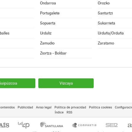
Ondarroa
Orozko
Portugalete
Santurtzi
Sopuerta
Sukarrieta
balles
Urduliz
Urduña/Orduña
Zamudio
Zaratamo
Ziortza - Bolibar
Guipúzcoa
Vizcaya
contenidos
Publicidad
Aviso legal
Política de privacidad
Política cookies
Configuraci
Índice
RSS