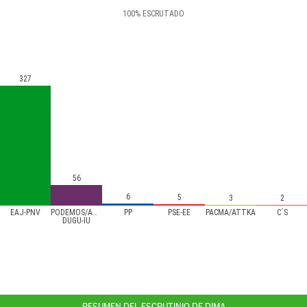
100
%
ESCRUTADO
327
56
6
5
3
2
EAJ-PNV
PODEMOS/AHAL
PP
PSE-EE
PACMA/ATTKA
C´S
DUGU-IU
RESUMEN DEL ESCRUTINIO DE DIMA