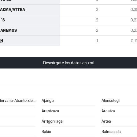
PACMA/ATTKA
3
0,3
´S
2
0,2
GANEMOS
2
0,2
PH
1
0,1
Descárgate los datos en xml
Abanto y Ciérvana-Abanto Zierbena
Ajangiz
Alonsotegi
Arantzazu
Areatza
Arrigorriaga
Artea
Bakio
Balmaseda