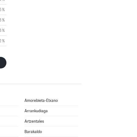
5 %
3 %
3 %
2 %
Amorebieta-Etxano
Arrankudiaga
Artzentales
Barakaldo