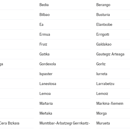
Bedia
Berango
Bilbao
Busturia
Ea
Elantxobe
Ermua
Errigoiti
Fruiz
Galdakao
Gatika
Gautegiz Arteaga
ga
Gordexola
Gorliz
Ispaster
Iurreta
Lanestosa
Larrabetzu
Lemoa
Lemoiz
Mañaria
Markina-Xemein
Meñaka
Morga
Cera Bizkaia
Munitibar-Arbatzegi Gerrikaitz-
Murueta