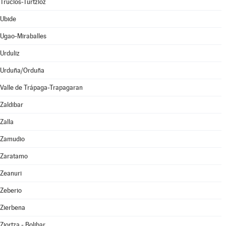
Trucios-Turtzioz
Ubide
Ugao-Miraballes
Urduliz
Urduña/Orduña
Valle de Trápaga-Trapagaran
Zaldibar
Zalla
Zamudio
Zaratamo
Zeanuri
Zeberio
Zierbena
Ziortza - Bolibar