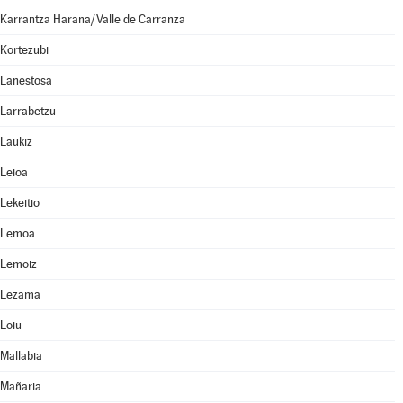
Karrantza Harana/Valle de Carranza
Kortezubi
Lanestosa
Larrabetzu
Laukiz
Leioa
Lekeitio
Lemoa
Lemoiz
Lezama
Loiu
Mallabia
Mañaria