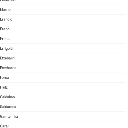
Elorrio
Erandio
Ereño
Ermua
Errigoiti
Etxebarri
Etxebarria
Forua
Fruiz
Galdakao
Galdames
Gamiz-Fika
Garai