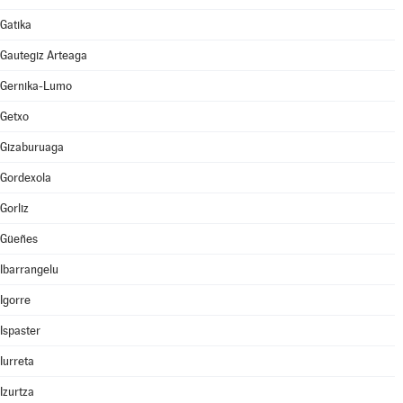
Gatika
Gautegiz Arteaga
Gernika-Lumo
Getxo
Gizaburuaga
Gordexola
Gorliz
Güeñes
Ibarrangelu
Igorre
Ispaster
Iurreta
Izurtza