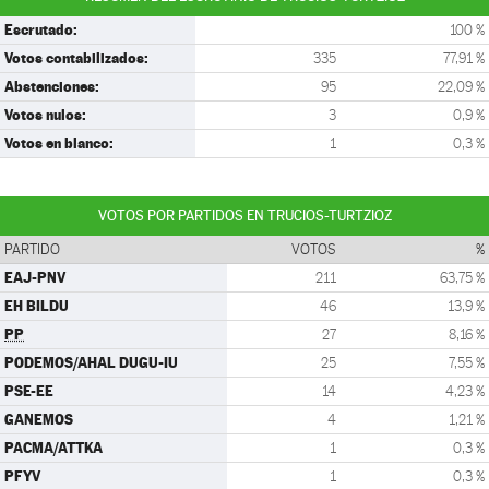
Escrutado:
100 %
Votos contabilizados:
335
77,91 %
Abstenciones:
95
22,09 %
Votos nulos:
3
0,9 %
Votos en blanco:
1
0,3 %
VOTOS POR PARTIDOS EN TRUCIOS-TURTZIOZ
PARTIDO
VOTOS
%
EAJ-PNV
211
63,75 %
EH BILDU
46
13,9 %
PP
27
8,16 %
PODEMOS/AHAL DUGU-IU
25
7,55 %
PSE-EE
14
4,23 %
GANEMOS
4
1,21 %
PACMA/ATTKA
1
0,3 %
PFYV
1
0,3 %