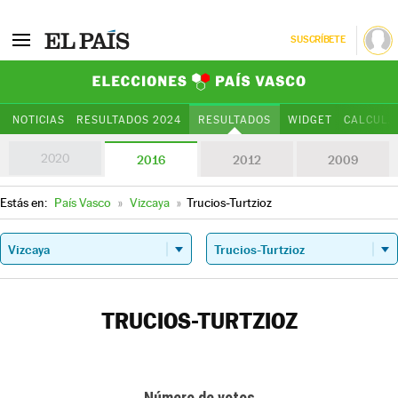
SUSCRÍBETE
Elecciones Paí
NOTICIAS
RESULTADOS 2024
RESULTADOS
WIDGET
CALCULA
2020
2016
2012
2009
Estás en:
País Vasco
»
Vizcaya
»
Trucios-Turtzioz
TRUCIOS-TURTZIOZ
Número de votos