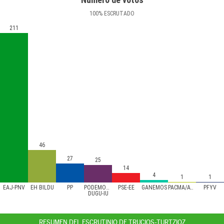
100
%
ESCRUTADO
211
46
27
25
14
4
1
1
EAJ-PNV
EH BILDU
PP
PODEMOS/AHAL
PSE-EE
GANEMOS
PACMA/ATTKA
PFYV
DUGU-IU
RESUMEN DEL ESCRUTINIO DE TRUCIOS-TURTZIOZ