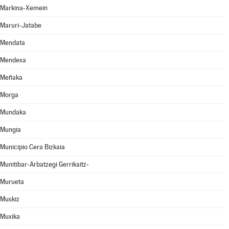
Markina-Xemein
Maruri-Jatabe
Mendata
Mendexa
Meñaka
Morga
Mundaka
Mungia
Municipio Cera Bizkaia
Munitibar-Arbatzegi Gerrikaitz-
Murueta
Muskiz
Muxika