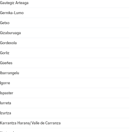
Gautegiz Arteaga
Gernika-Lumo
Getxo
Gizaburuaga
Gordexola
Gorliz
Güeñes
Ibarrangelu
Igorre
Ispaster
Iurreta
Izurtza
Karrantza Harana/Valle de Carranza