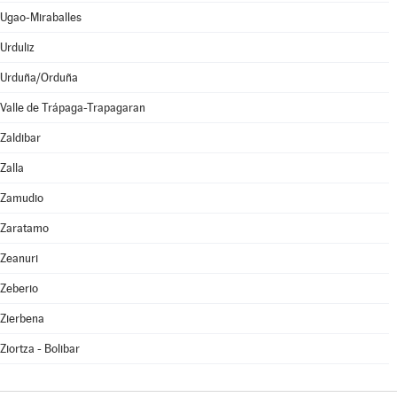
Ugao-Miraballes
Urduliz
Urduña/Orduña
Valle de Trápaga-Trapagaran
Zaldibar
Zalla
Zamudio
Zaratamo
Zeanuri
Zeberio
Zierbena
Ziortza - Bolibar