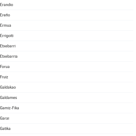
Erandio
Ereño
Ermua
Errigoiti
Etxebarri
Etxebarria
Forua
Fruiz
Galdakao
Galdames
Gamiz-Fika
Garai
Gatika