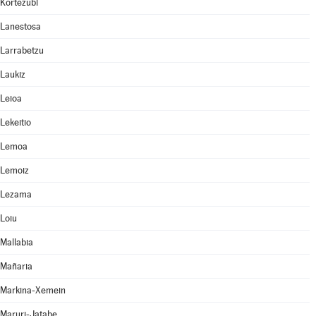
Kortezubi
Lanestosa
Larrabetzu
Laukiz
Leioa
Lekeitio
Lemoa
Lemoiz
Lezama
Loiu
Mallabia
Mañaria
Markina-Xemein
Maruri-Jatabe