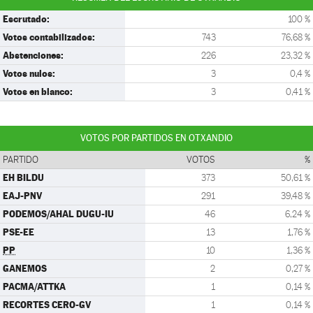
Escrutado:
100 %
Votos contabilizados:
743
76,68 %
Abstenciones:
226
23,32 %
Votos nulos:
3
0,4 %
Votos en blanco:
3
0,41 %
VOTOS POR PARTIDOS EN OTXANDIO
PARTIDO
VOTOS
%
EH BILDU
373
50,61 %
EAJ-PNV
291
39,48 %
PODEMOS/AHAL DUGU-IU
46
6,24 %
PSE-EE
13
1,76 %
PP
10
1,36 %
GANEMOS
2
0,27 %
PACMA/ATTKA
1
0,14 %
RECORTES CERO-GV
1
0,14 %