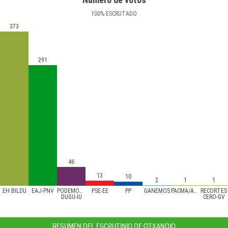
100
%
ESCRUTADO
373
291
46
13
10
2
1
1
EH BILDU
EAJ-PNV
PODEMOS/AHAL
PSE-EE
PP
GANEMOS
PACMA/ATTKA
RECORTES
DUGU-IU
CERO-GV
RESUMEN DEL ESCRUTINIO DE OTXANDIO