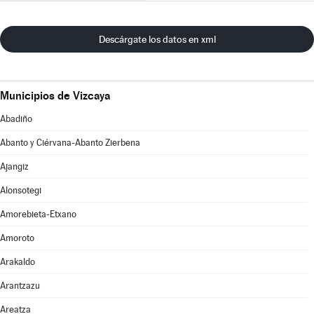
Descárgate los datos en xml
Municipios de Vizcaya
Abadiño
Abanto y Ciérvana-Abanto Zierbena
Ajangiz
Alonsotegi
Amorebieta-Etxano
Amoroto
Arakaldo
Arantzazu
Areatza