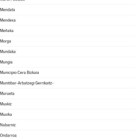
Mendata
Mendexa
Meñaka
Morga
Mundaka
Mungia
Municipio Cera Bizkaia
Munitibar-Arbatzegi Gerrikaitz-
Murueta
Muskiz
Muxika
Nabarniz
Ondarroa