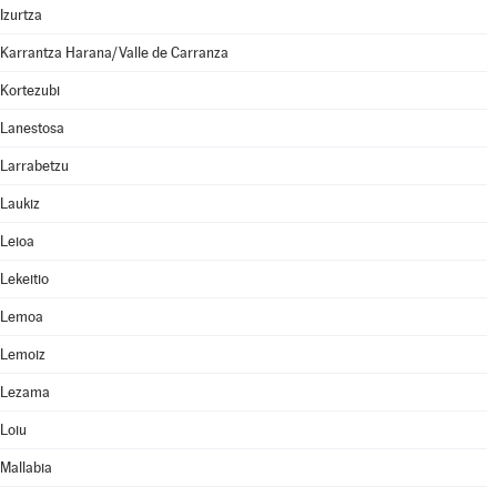
Izurtza
Karrantza Harana/Valle de Carranza
Kortezubi
Lanestosa
Larrabetzu
Laukiz
Leioa
Lekeitio
Lemoa
Lemoiz
Lezama
Loiu
Mallabia