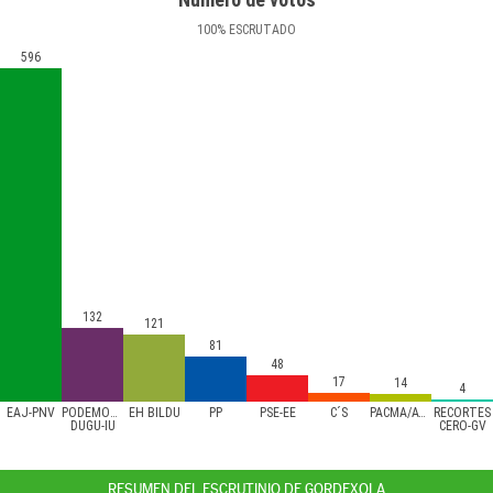
100
%
ESCRUTADO
596
132
121
81
48
17
14
4
EAJ-PNV
PODEMOS/AHAL
EH BILDU
PP
PSE-EE
C´S
PACMA/ATTKA
RECORTES
DUGU-IU
CERO-GV
RESUMEN DEL ESCRUTINIO DE GORDEXOLA