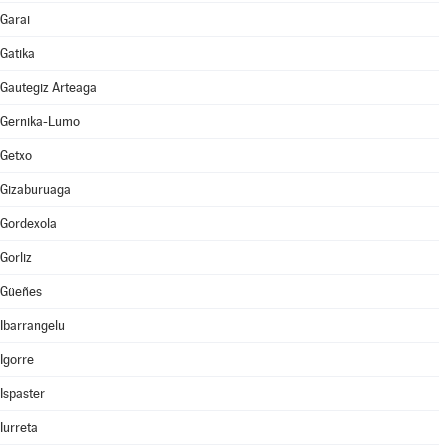
Garai
Gatika
Gautegiz Arteaga
Gernika-Lumo
Getxo
Gizaburuaga
Gordexola
Gorliz
Güeñes
Ibarrangelu
Igorre
Ispaster
Iurreta