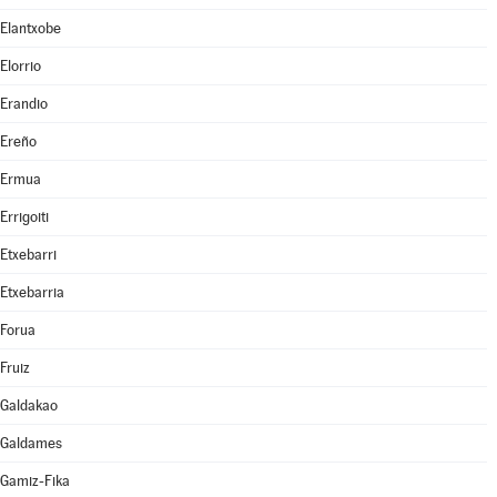
Elantxobe
Elorrio
Erandio
Ereño
Ermua
Errigoiti
Etxebarri
Etxebarria
Forua
Fruiz
Galdakao
Galdames
Gamiz-Fika