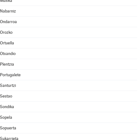
Muxika
Nabarniz
Ondarroa
Orozko
Ortuella
Otxandio
Plentzia
Portugalete
Santurtzi
Sestao
Sondika
Sopela
Sopuerta
Sukarrieta