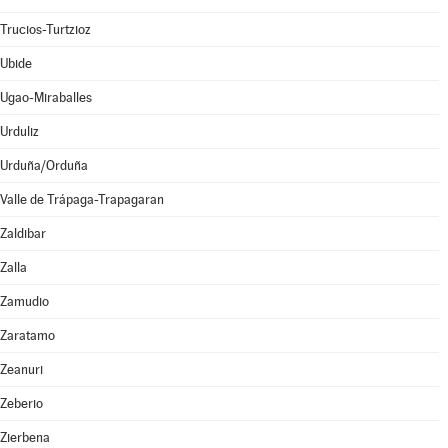
Trucios-Turtzioz
Ubide
Ugao-Miraballes
Urduliz
Urduña/Orduña
Valle de Trápaga-Trapagaran
Zaldibar
Zalla
Zamudio
Zaratamo
Zeanuri
Zeberio
Zierbena