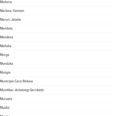
Mañaria
Markina-Xemein
Maruri-Jatabe
Mendata
Mendexa
Meñaka
Morga
Mundaka
Mungia
Municipio Cera Bizkaia
Munitibar-Arbatzegi Gerrikaitz-
Murueta
Muskiz