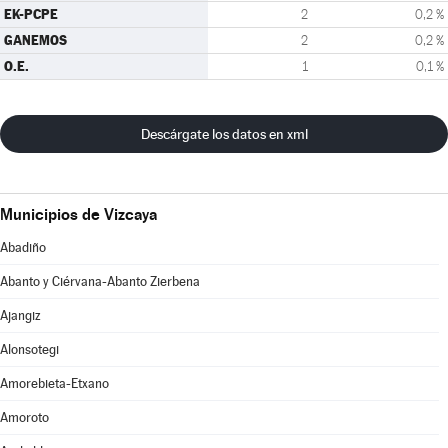
EK-PCPE
2
0,2 %
GANEMOS
2
0,2 %
O.E.
1
0,1 %
Descárgate los datos en xml
Municipios de Vizcaya
Abadiño
Abanto y Ciérvana-Abanto Zierbena
Ajangiz
Alonsotegi
Amorebieta-Etxano
Amoroto