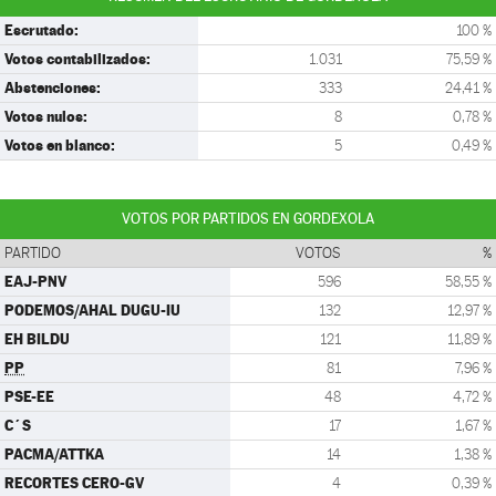
Escrutado:
100 %
Votos contabilizados:
1.031
75,59 %
Abstenciones:
333
24,41 %
Votos nulos:
8
0,78 %
Votos en blanco:
5
0,49 %
VOTOS POR PARTIDOS EN GORDEXOLA
PARTIDO
VOTOS
%
EAJ-PNV
596
58,55 %
PODEMOS/AHAL DUGU-IU
132
12,97 %
EH BILDU
121
11,89 %
PP
81
7,96 %
PSE-EE
48
4,72 %
C´S
17
1,67 %
PACMA/ATTKA
14
1,38 %
RECORTES CERO-GV
4
0,39 %