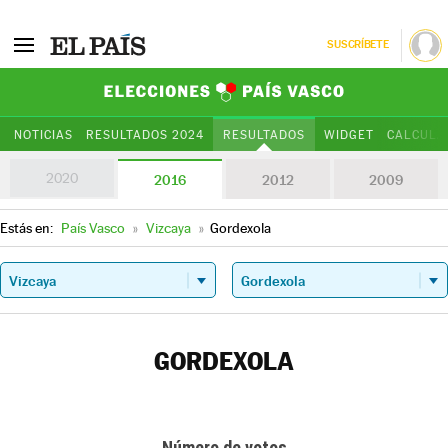
SUSCRÍBETE
Elecciones Paí
NOTICIAS
RESULTADOS 2024
RESULTADOS
WIDGET
CALCULA
2020
2016
2012
2009
Estás en:
País Vasco
»
Vizcaya
»
Gordexola
GORDEXOLA
Número de votos