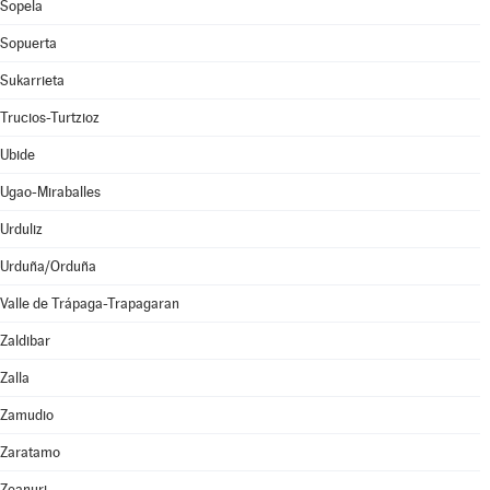
Sopela
Sopuerta
Sukarrieta
Trucios-Turtzioz
Ubide
Ugao-Miraballes
Urduliz
Urduña/Orduña
Valle de Trápaga-Trapagaran
Zaldibar
Zalla
Zamudio
Zaratamo
Zeanuri