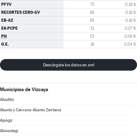
PFYV
75
0,18 %
RECORTES CERO-GV
68
0,16 %
EB-AZ
65
0,16 %
EK-PCPE
31
0,07 %
PH
23
0,06 %
O.E.
16
0,04 %
Descárgate los datos en xml
Municipios de Vizcaya
Abadiño
Abanto y Ciérvana-Abanto Zierbena
Ajangiz
Alonsotegi