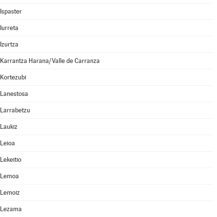
Ispaster
Iurreta
Izurtza
Karrantza Harana/Valle de Carranza
Kortezubi
Lanestosa
Larrabetzu
Laukiz
Leioa
Lekeitio
Lemoa
Lemoiz
Lezama