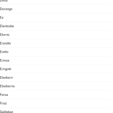
Dima
Durango
Ea
Elantxobe
Elorrio
Erandio
Ereño
Ermua
Errigoiti
Etxebarri
Etxebarria
Forua
Fruiz
Galdakao