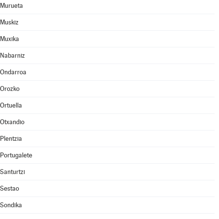
Murueta
Muskiz
Muxika
Nabarniz
Ondarroa
Orozko
Ortuella
Otxandio
Plentzia
Portugalete
Santurtzi
Sestao
Sondika