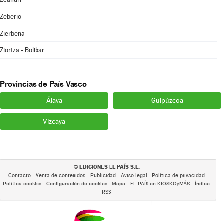
Zeberio
Zierbena
Ziortza - Bolibar
Provincias de País Vasco
Álava
Guipúzcoa
Vizcaya
EDICIONES EL PAÍS S.L.
©
Contacto
Venta de contenidos
Publicidad
Aviso legal
Política de privacidad
Política cookies
Configuración de cookies
Mapa
EL PAÍS en KIOSKOyMÁS
Índice
RSS