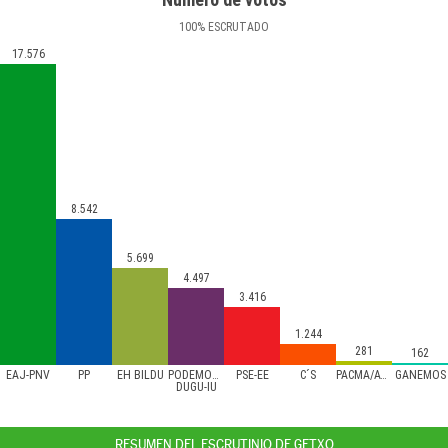
100
%
ESCRUTADO
17.576
8.542
5.699
4.497
3.416
1.244
281
162
EAJ-PNV
PP
EH BILDU
PODEMOS/AHAL
PSE-EE
C´S
PACMA/ATTKA
GANEMOS
DUGU-IU
RESUMEN DEL ESCRUTINIO DE GETXO