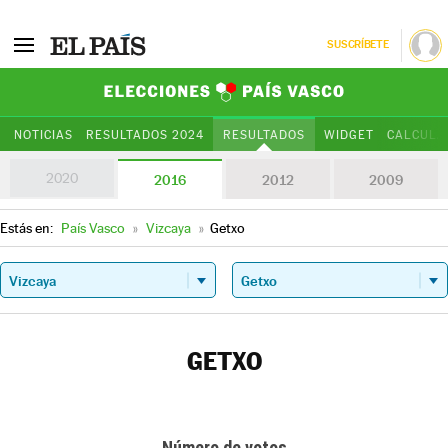
SUSCRÍBETE
Elecciones Paí
NOTICIAS
RESULTADOS 2024
RESULTADOS
WIDGET
CALCULA
2020
2016
2012
2009
Estás en:
País Vasco
»
Vizcaya
»
Getxo
GETXO
Número de votos