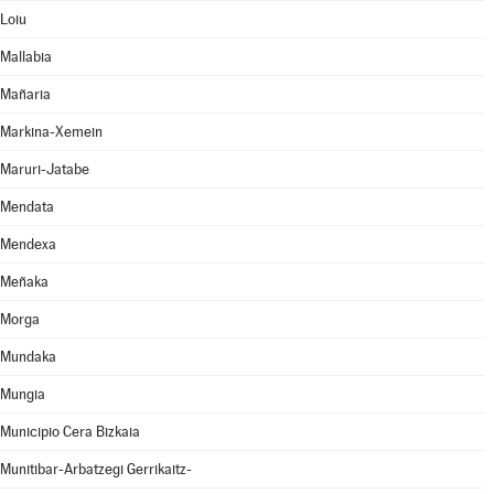
Loiu
Mallabia
Mañaria
Markina-Xemein
Maruri-Jatabe
Mendata
Mendexa
Meñaka
Morga
Mundaka
Mungia
Municipio Cera Bizkaia
Munitibar-Arbatzegi Gerrikaitz-