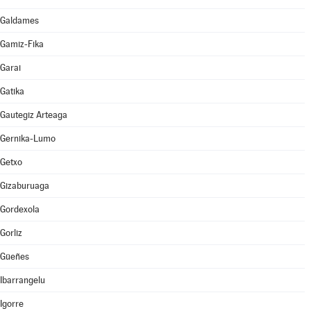
Galdames
Gamiz-Fika
Garai
Gatika
Gautegiz Arteaga
Gernika-Lumo
Getxo
Gizaburuaga
Gordexola
Gorliz
Güeñes
Ibarrangelu
Igorre