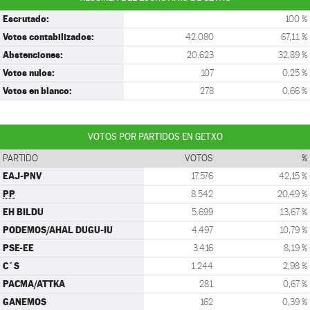
Escrutado:
100 %
Votos contabilizados:
42.080
67,11 %
Abstenciones:
20.623
32,89 %
Votos nulos:
107
0,25 %
Votos en blanco:
278
0,66 %
VOTOS POR PARTIDOS EN GETXO
PARTIDO
VOTOS
%
EAJ-PNV
17.576
42,15 %
PP
8.542
20,49 %
EH BILDU
5.699
13,67 %
PODEMOS/AHAL DUGU-IU
4.497
10,79 %
PSE-EE
3.416
8,19 %
C´S
1.244
2,98 %
PACMA/ATTKA
281
0,67 %
GANEMOS
162
0,39 %