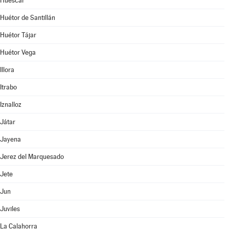
Huéscar
Huétor de Santillán
Huétor Tájar
Huétor Vega
Illora
Itrabo
Iznalloz
Játar
Jayena
Jerez del Marquesado
Jete
Jun
Juviles
La Calahorra