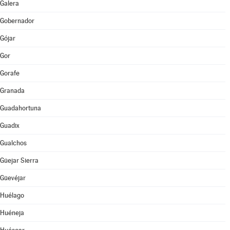
Galera
Gobernador
Gójar
Gor
Gorafe
Granada
Guadahortuna
Guadix
Gualchos
Güejar Sierra
Güevéjar
Huélago
Huéneja