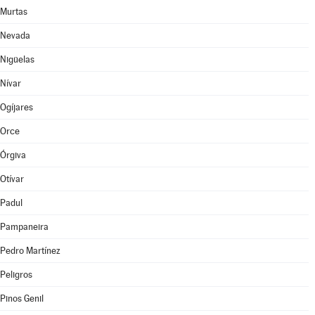
Murtas
Nevada
Nigüelas
Nívar
Ogíjares
Orce
Órgiva
Otívar
Padul
Pampaneira
Pedro Martínez
Peligros
Pinos Genil