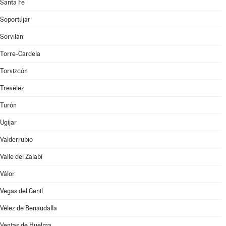
Santa Fe
Soportújar
Sorvilán
Torre-Cardela
Torvizcón
Trevélez
Turón
Ugíjar
Valderrubio
Valle del Zalabí
Válor
Vegas del Genil
Vélez de Benaudalla
Ventas de Huelma