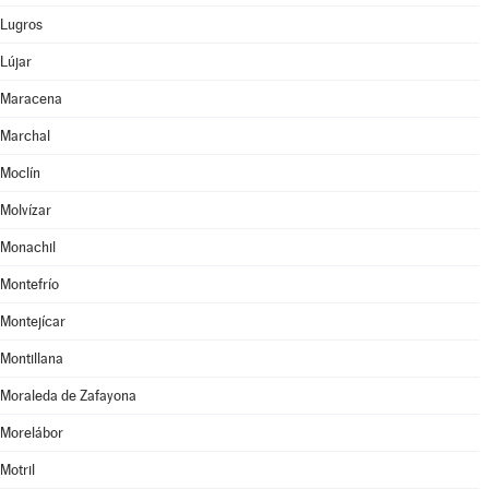
Lugros
Lújar
Maracena
Marchal
Moclín
Molvízar
Monachil
Montefrío
Montejícar
Montillana
Moraleda de Zafayona
Morelábor
Motril