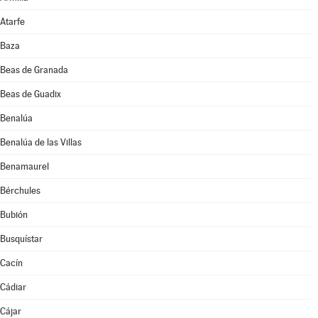
Atarfe
Baza
Beas de Granada
Beas de Guadix
Benalúa
Benalúa de las Villas
Benamaurel
Bérchules
Bubión
Busquístar
Cacín
Cádiar
Cájar