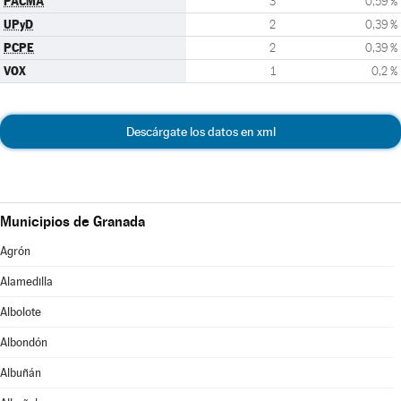
PACMA
3
0,59 %
UPyD
2
0,39 %
PCPE
2
0,39 %
VOX
1
0,2 %
Descárgate los datos en xml
Municipios de Granada
Agrón
Alamedilla
Albolote
Albondón
Albuñán