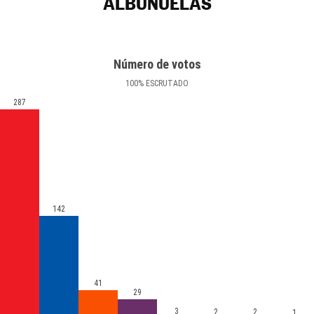
ALBUÑUELAS
Número de votos
100
%
ESCRUTADO
287
142
41
29
3
2
2
1