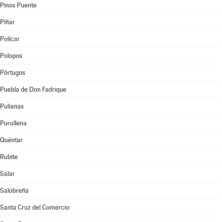
Pinos Puente
Píñar
Polícar
Polopos
Pórtugos
Puebla de Don Fadrique
Pulianas
Purullena
Quéntar
Rubite
Salar
Salobreña
Santa Cruz del Comercio