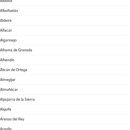
Albuñol
Albuñuelas
Aldeire
Alfacar
Algarinejo
Alhama de Granada
Alhendín
Alicún de Ortega
Almegíjar
Almuñécar
Alpujarra de la Sierra
Alquife
Arenas del Rey
Armilla