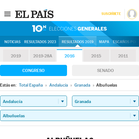
SUSCRÍBETE
10N | Eleccion
NOTICIAS
RESULTADOS 2023
RESULTADOS 2019
MAPA
ESCAÑOS POR 
2019
2019-28A
2016
2015
2011
CONGRESO
SENADO
Estás en:
Total España
»
Andalucía
»
Granada
»
Albuñuelas