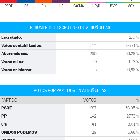
PSOE
PP
C's
UP
PACMA
UPyD
PCPE
VOX
RESUMEN DEL ESCRUTINIO DE ALBUÑUELAS
Escrutado:
100 %
Votos contabilizados:
521
66,71 %
Abstenciones:
260
33,29 %
Votos nulos:
9
1,73 %
Votos en blanco:
5
0,98 %
VOTOS POR PARTIDOS EN ALBUÑUELAS
PARTIDO
VOTOS
%
PSOE
287
56,05 %
PP
142
27,73 %
C's
41
8,01 %
UNIDOS PODEMOS
29
5,66 %