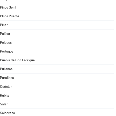
Pinos Genil
Pinos Puente
Píñar
Polícar
Polopos
Pórtugos
Puebla de Don Fadrique
Pulianas
Purullena
Quéntar
Rubite
Salar
Salobreña