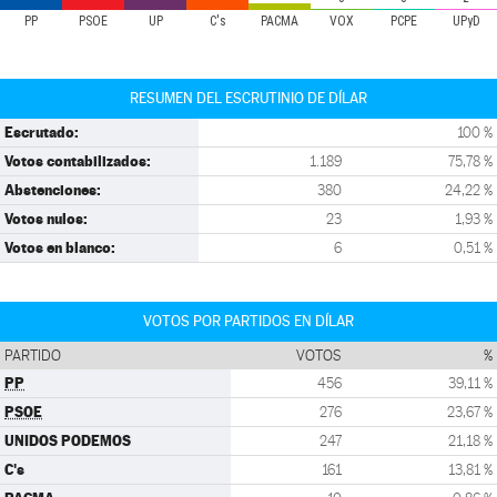
PP
PSOE
UP
C's
PACMA
VOX
PCPE
UPyD
RESUMEN DEL ESCRUTINIO DE DÍLAR
Escrutado:
100 %
Votos contabilizados:
1.189
75,78 %
Abstenciones:
380
24,22 %
Votos nulos:
23
1,93 %
Votos en blanco:
6
0,51 %
VOTOS POR PARTIDOS EN DÍLAR
PARTIDO
VOTOS
%
PP
456
39,11 %
PSOE
276
23,67 %
UNIDOS PODEMOS
247
21,18 %
C's
161
13,81 %