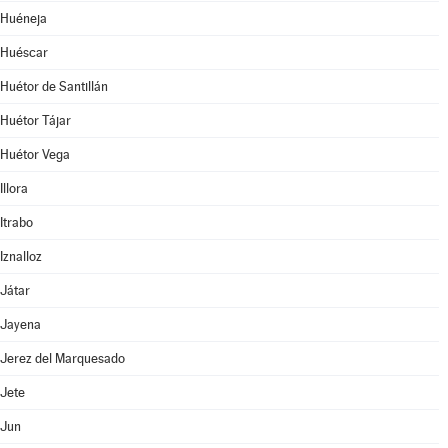
Huéneja
Huéscar
Huétor de Santillán
Huétor Tájar
Huétor Vega
Illora
Itrabo
Iznalloz
Játar
Jayena
Jerez del Marquesado
Jete
Jun