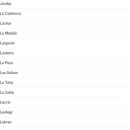
Juviles
La Calahorra
Láchar
La Malahá
Lanjarón
Lanteira
La Peza
Las Gabias
La Taha
La Zubia
Lecrín
Lentegí
Lobras