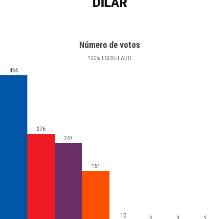
DÍLAR
Número de votos
100
%
ESCRUTADO
456
276
247
161
10
3
3
2