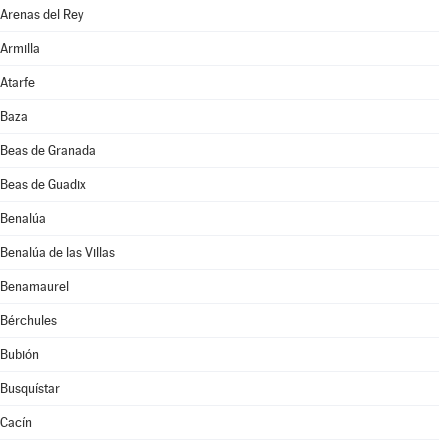
Arenas del Rey
Armilla
Atarfe
Baza
Beas de Granada
Beas de Guadix
Benalúa
Benalúa de las Villas
Benamaurel
Bérchules
Bubión
Busquístar
Cacín