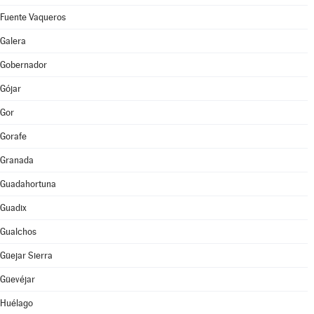
Fuente Vaqueros
Galera
Gobernador
Gójar
Gor
Gorafe
Granada
Guadahortuna
Guadix
Gualchos
Güejar Sierra
Güevéjar
Huélago