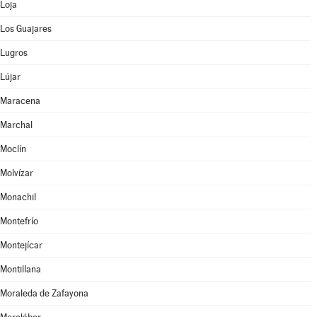
Loja
Los Guajares
Lugros
Lújar
Maracena
Marchal
Moclín
Molvízar
Monachil
Montefrío
Montejícar
Montillana
Moraleda de Zafayona