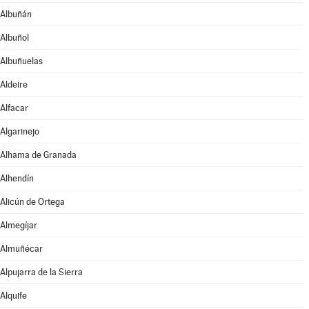
Albuñán
Albuñol
Albuñuelas
Aldeire
Alfacar
Algarinejo
Alhama de Granada
Alhendín
Alicún de Ortega
Almegíjar
Almuñécar
Alpujarra de la Sierra
Alquife