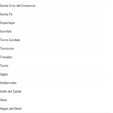
Santa Cruz del Comercio
Santa Fe
Soportújar
Sorvilán
Torre-Cardela
Torvizcón
Trevélez
Turón
Ugíjar
Valderrubio
Valle del Zalabí
Válor
Vegas del Genil