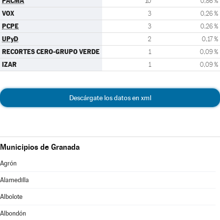
PACMA
10
0,86 %
VOX
3
0,26 %
PCPE
3
0,26 %
UPyD
2
0,17 %
RECORTES CERO-GRUPO VERDE
1
0,09 %
IZAR
1
0,09 %
Descárgate los datos en xml
Municipios de Granada
Agrón
Alamedilla
Albolote
Albondón