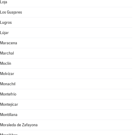
Loja
Los Guajares
Lugros
Lújar
Maracena
Marchal
Moclín
Molvízar
Monachil
Montefrío
Montejícar
Montillana
Moraleda de Zafayona