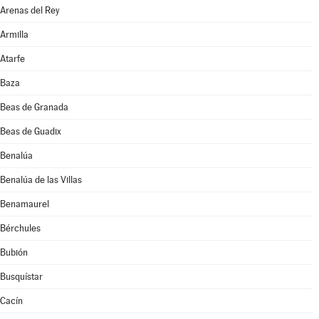
Arenas del Rey
Armilla
Atarfe
Baza
Beas de Granada
Beas de Guadix
Benalúa
Benalúa de las Villas
Benamaurel
Bérchules
Bubión
Busquístar
Cacín