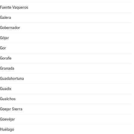
Fuente Vaqueros
Galera
Gobernador
Gójar
Gor
Gorafe
Granada
Guadahortuna
Guadix
Gualchos
Güejar Sierra
Güevéjar
Huélago