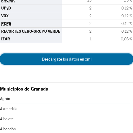
PACMA
25
1,5 %
UPyD
2
0,12 %
VOX
2
0,12 %
PCPE
2
0,12 %
RECORTES CERO-GRUPO VERDE
2
0,12 %
IZAR
1
0,06 %
Descárgate los datos en xml
Municipios de Granada
Agrón
Alamedilla
Albolote
Albondón