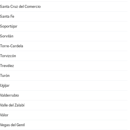
Santa Cruz del Comercio
Santa Fe
Soportújar
Sorvilán
Torre-Cardela
Torvizcón
Trevélez
Turón
Ugíjar
Valderrubio
Valle del Zalabí
Válor
Vegas del Genil