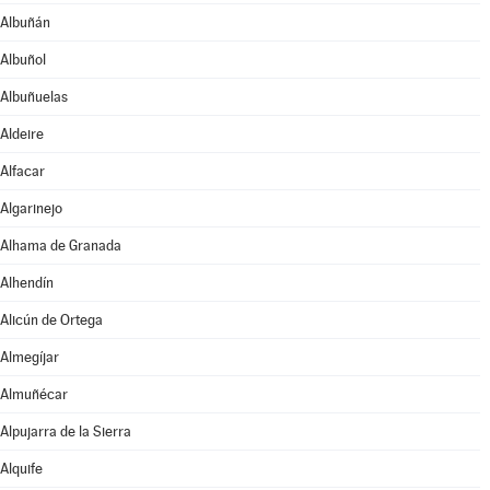
Albuñán
Albuñol
Albuñuelas
Aldeire
Alfacar
Algarinejo
Alhama de Granada
Alhendín
Alicún de Ortega
Almegíjar
Almuñécar
Alpujarra de la Sierra
Alquife