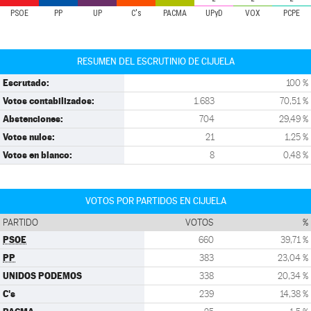
PSOE
PP
UP
C's
PACMA
UPyD
VOX
PCPE
RESUMEN DEL ESCRUTINIO DE CIJUELA
Escrutado:
100 %
Votos contabilizados:
1.683
70,51 %
Abstenciones:
704
29,49 %
Votos nulos:
21
1,25 %
Votos en blanco:
8
0,48 %
VOTOS POR PARTIDOS EN CIJUELA
PARTIDO
VOTOS
%
PSOE
660
39,71 %
PP
383
23,04 %
UNIDOS PODEMOS
338
20,34 %
C's
239
14,38 %