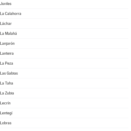
Juviles
La Calahorra
Láchar
La Malahá
Lanjarón
Lanteira
La Peza
Las Gabias
La Taha
La Zubia
Lecrín
Lentegí
Lobras