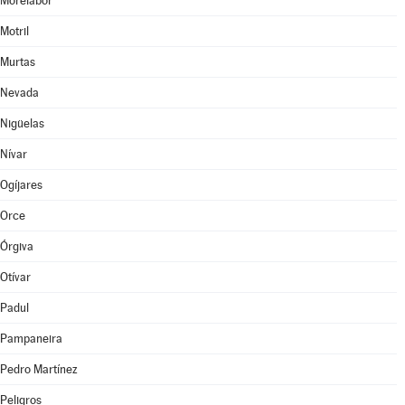
Morelábor
Motril
Murtas
Nevada
Nigüelas
Nívar
Ogíjares
Orce
Órgiva
Otívar
Padul
Pampaneira
Pedro Martínez
Peligros