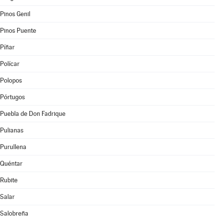
Pinos Genil
Pinos Puente
Píñar
Polícar
Polopos
Pórtugos
Puebla de Don Fadrique
Pulianas
Purullena
Quéntar
Rubite
Salar
Salobreña