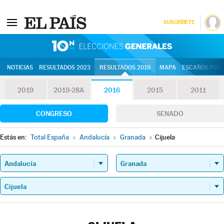
SUSCRÍBETE
10N | Eleccion
NOTICIAS
RESULTADOS 2023
RESULTADOS 2019
MAPA
ESCAÑOS POR 
2019
2019-28A
2016
2015
2011
CONGRESO
SENADO
Estás en:
Total España
»
Andalucía
»
Granada
»
Cijuela