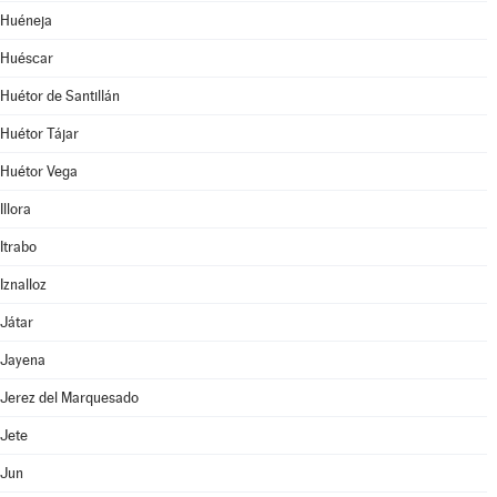
Huéneja
Huéscar
Huétor de Santillán
Huétor Tájar
Huétor Vega
Illora
Itrabo
Iznalloz
Játar
Jayena
Jerez del Marquesado
Jete
Jun