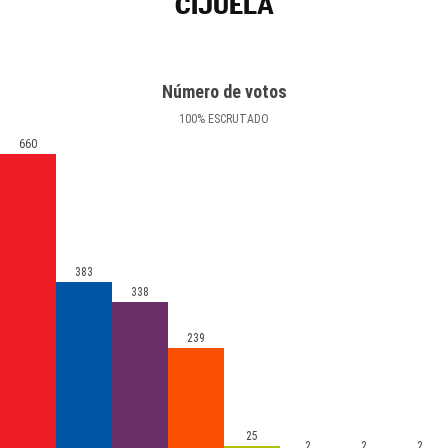
CIJUELA
Número de votos
100
%
ESCRUTADO
660
383
338
239
25
2
2
2