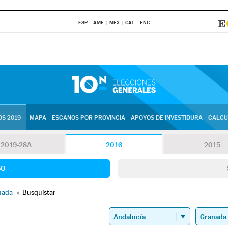
ESP
AME
MEX
CAT
ENG
S 2019
MAPA
ESCAÑOS POR PROVINCIA
APOYOS DE INVESTIDURA
CALCU
2019-28A
2016
2015
SO
nada
»
Busquístar