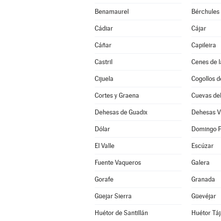
Benamaurel
Bérchules
Cádiar
Cájar
Cáñar
Capileira
Castril
Cenes de l
Cijuela
Cogollos d
Cortes y Graena
Cuevas de
Dehesas de Guadix
Dehesas V
Dólar
Domingo P
El Valle
Escúzar
Fuente Vaqueros
Galera
Gorafe
Granada
Güejar Sierra
Güevéjar
Huétor de Santillán
Huétor Táj