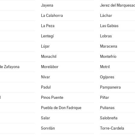
Jayena
Jerez del Marquesa
La Calahorra
Láchar
La Peza
Las Gabias
Lentegí
Lobras
Lújar
Maracena
Monachil
Montefrío
de Zafayona
Morelábor
Motril
Nívar
Ogíjares
Padul
Pampaneira
l
Pinos Puente
Píñar
Puebla de Don Fadrique
Pulianas
Salar
Salobreña
Sorvilán
Torre-Cardela