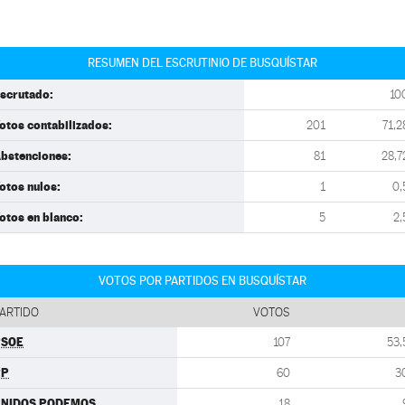
RESUMEN DEL ESCRUTINIO DE BUSQUÍSTAR
scrutado:
10
otos contabilizados:
201
71,2
bstenciones:
81
28,7
otos nulos:
1
0,
otos en blanco:
5
2,
VOTOS POR PARTIDOS EN BUSQUÍSTAR
ARTIDO
VOTOS
PSOE
107
53,
PP
60
3
UNIDOS PODEMOS
18