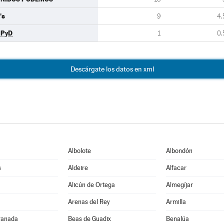
's
9
4,
UPyD
1
0,
Descárgate los datos en xml
Albolote
Albondón
s
Aldeire
Alfacar
Alicún de Ortega
Almegíjar
Arenas del Rey
Armilla
ranada
Beas de Guadix
Benalúa