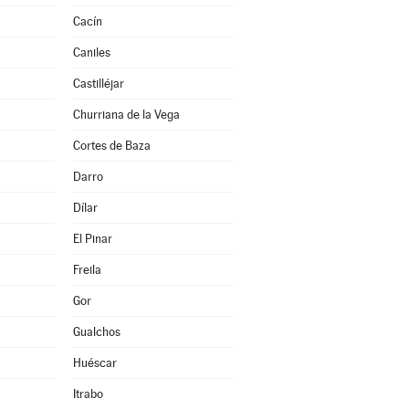
Cacín
Caniles
Castilléjar
Churriana de la Vega
Cortes de Baza
Darro
Dílar
El Pinar
Freila
Gor
Gualchos
Huéscar
Itrabo