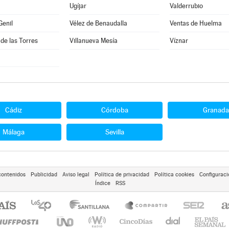
Ugíjar
Valderrubio
Genil
Vélez de Benaudalla
Ventas de Huelma
 de las Torres
Villanueva Mesía
Víznar
Cádiz
Córdoba
Granada
Málaga
Sevilla
contenidos
Publicidad
Aviso legal
Política de privacidad
Política cookies
Configuraci
Índice
RSS