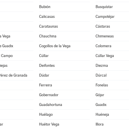
Bubión
Busquístar
Calicasas
Campotéjar
Carataunas
Cástaras
a Vega
Chauchina
Chimeneas
e Guadix
Cogollos de la Vega
Colomera
l Campo
Cúllar
Cúllar Vega
iejas
Deifontes
Diezma
érez de Granada
Dúdar
Dúrcal
Ferreira
Fonelas
Gobernador
Gójar
Guadahortuna
Guadix
Huélago
Huéneja
ar
Huétor Vega
Illora