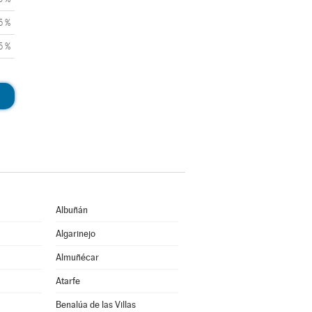
5 %
5 %
Albuñán
Algarinejo
Almuñécar
Atarfe
Benalúa de las Villas