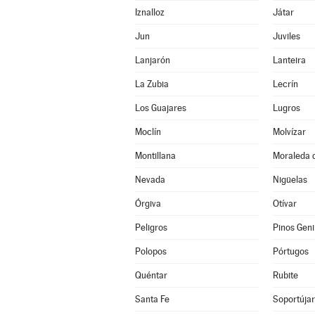
Iznalloz
Játar
Jun
Juviles
Lanjarón
Lanteira
La Zubia
Lecrín
Los Guajares
Lugros
Moclín
Molvízar
Montillana
Moraleda 
Nevada
Nigüelas
Órgiva
Otívar
Peligros
Pinos Geni
Polopos
Pórtugos
Quéntar
Rubite
Santa Fe
Soportújar