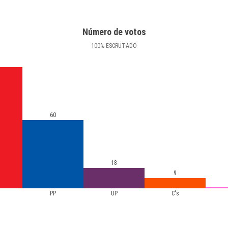
Número de votos
100
%
ESCRUTADO
60
18
9
PP
UP
C's