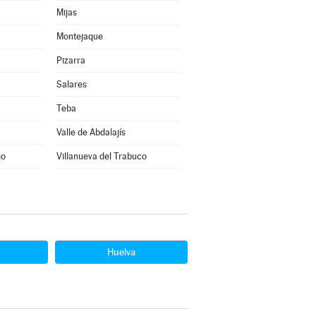
Mijas
Montejaque
Pizarra
Salares
Teba
Valle de Abdalajís
io
Villanueva del Trabuco
Huelva