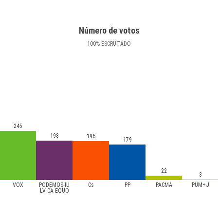
Número de votos
100
%
ESCRUTADO
245
198
196
179
22
3
VOX
PODEMOS-IU
Cs
PP
PACMA
PUM+J
LV CA-EQUO