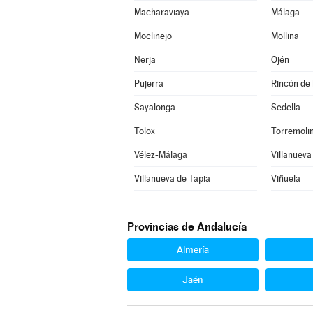
Macharaviaya
Málaga
Moclinejo
Mollina
Nerja
Ojén
Pujerra
Rincón de 
Sayalonga
Sedella
Tolox
Torremoli
Vélez-Málaga
Villanueva
Villanueva de Tapia
Viñuela
Provincias de Andalucía
Almería
Jaén