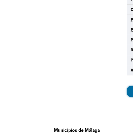
C
R
A
Municipios de Málaga