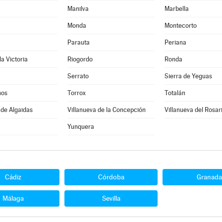
Manilva
Marbella
Monda
Montecorto
Parauta
Periana
la Victoria
Riogordo
Ronda
Serrato
Sierra de Yeguas
nos
Torrox
Totalán
 de Algaidas
Villanueva de la Concepción
Villanueva del Rosar
Yunquera
Cádiz
Córdoba
Granada
Málaga
Sevilla