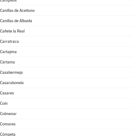
Campillos
Canillas de Aceituno
Canillas de Albaida
Cañete la Real
Carratraca
Cartajima
Cártama
Casabermeja
Casarabonela
Casares
Coín
Colmenar
Comares
Cómpeta