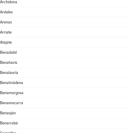
Archidona
Ardales
Arenas
Arriate
Atajate
Benadalid
Benahavís
Benalauría
Benalmádena
Benamargosa
Benamocarra
Benaoján
Benarrabá