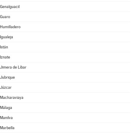
Genalguacil
Guaro
Humilladero
Igualeja
Istán
Iznate
Jimera de Líbar
Jubrique
Júzcar
Macharaviaya
Málaga
Manilva
Marbella