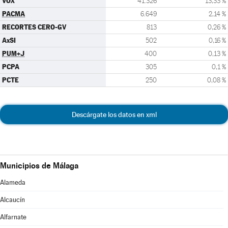
VOX
41.326
13,33 %
PACMA
6.649
2,14 %
RECORTES CERO-GV
813
0,26 %
AxSI
502
0,16 %
PUM+J
400
0,13 %
PCPA
305
0,1 %
PCTE
250
0,08 %
Descárgate los datos en xml
Municipios de Málaga
Alameda
Alcaucín
Alfarnate