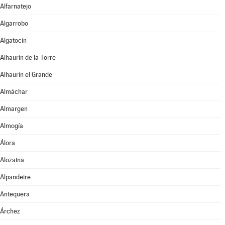
Alfarnatejo
Algarrobo
Algatocín
Alhaurín de la Torre
Alhaurín el Grande
Almáchar
Almargen
Almogía
Álora
Alozaina
Alpandeire
Antequera
Árchez