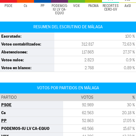
PSOE
Cs
PP
PODEMOS-
VOX
PACMA
RECORTES
AxSI
IU LV CA-
CERO-GV
EQUO
RESUMEN DEL ESCRUTINIO DE MÁLAGA
Escrutado:
100 %
Votos contabilizados:
312.817
72,63 %
Abstenciones:
117.865
27,37 %
Votos nulos:
2.823
0,9 %
Votos en blanco:
2.768
0,89 %
VOTOS POR PARTIDOS EN MÁLAGA
PARTIDO
VOTOS
%
PSOE
92.989
30 %
Cs
62.563
20,18 %
PP
52.863
17,05 %
PODEMOS-IU LV CA-EQUO
48.566
15,67 %