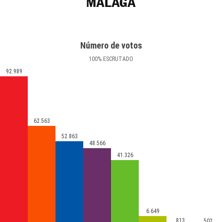
MÁLAGA
Número de votos
100
%
ESCRUTADO
92.989
62.563
52.863
48.566
41.326
6.649
813
502