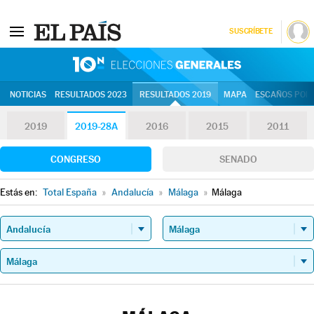
SUSCRÍBETE
10N | Eleccion
NOTICIAS
RESULTADOS 2023
RESULTADOS 2019
MAPA
ESCAÑOS POR 
2019
2019-28A
2016
2015
2011
CONGRESO
SENADO
Estás en:
Total España
»
Andalucía
»
Málaga
»
Málaga