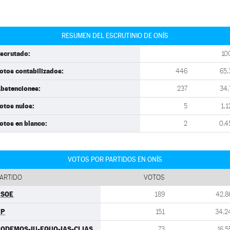
RESUMEN DEL ESCRUTINIO DE ONÍS
scrutado:
10
otos contabilizados:
446
65,
bstenciones:
237
34,
otos nulos:
5
1,1
otos en blanco:
2
0,4
VOTOS POR PARTIDOS EN ONÍS
ARTIDO
VOTOS
PSOE
189
42,8
PP
151
34,2
ODEMOS-IU-EQUO-IAS-CLIAS
73
16,5