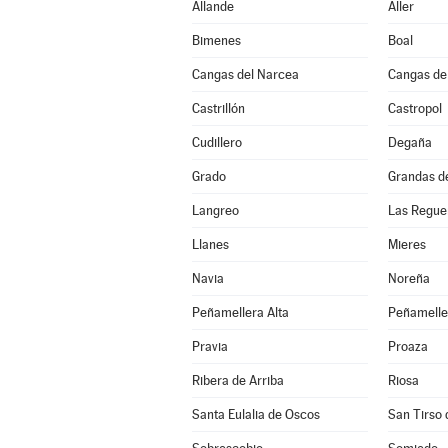
Allande
Aller
Bimenes
Boal
Cangas del Narcea
Cangas de
Castrillón
Castropol
Cudillero
Degaña
Grado
Grandas d
Langreo
Las Regue
Llanes
Mieres
Navia
Noreña
Peñamellera Alta
Peñamelle
Pravia
Proaza
Ribera de Arriba
Riosa
Santa Eulalia de Oscos
San Tirso 