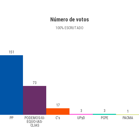
Número de votos
100
%
ESCRUTADO
151
73
17
3
3
1
PP
PODEMOS-IU-
C's
UPyD
PCPE
PACMA
EQUO-IAS-
CLIAS