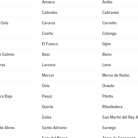
Amieva
Avilés
Cabrales
Cabranes
 Onís
Caravia
Carreño
Coaña
Colunga
El Franco
Gijón
e Salime
Ibias
Illano
ras
Laviana
Lena
Morcín
Muros de Nalón
Onís
Oviedo
ra Baja
Pesoz
Piloña
Quirós
Ribadedeva
Salas
San Martín del Rey A
de Abres
Santo Adriano
Sariego