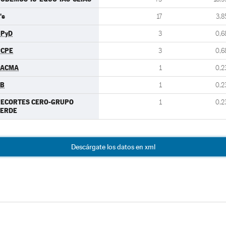
's
17
3,8
UPyD
3
0,6
PCPE
3
0,6
PACMA
1
0,2
EB
1
0,2
RECORTES CERO-GRUPO
1
0,2
VERDE
Descárgate los datos en xml