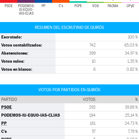
PSOE
PODEMOS-
PP
C's
PCPE
VOX
PACMA
UPyD
IU-EQUO-
IAS-CLIAS
RESUMEN DEL ESCRUTINIO DE QUIRÓS
Escrutado:
100 %
Votos contabilizados:
742
65,03 %
Abstenciones:
399
34,97 %
Votos nulos:
10
1,35 %
Votos en blanco:
6
0,82 %
VOTOS POR PARTIDOS EN QUIRÓS
PARTIDO
VOTOS
%
PSOE
292
39,89 %
PODEMOS-IU-EQUO-IAS-CLIAS
184
25,14 %
PP
181
24,73 %
C's
57
7,79 %