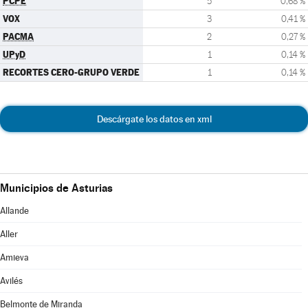
PCPE
5
0,68 %
VOX
3
0,41 %
PACMA
2
0,27 %
UPyD
1
0,14 %
RECORTES CERO-GRUPO VERDE
1
0,14 %
Descárgate los datos en xml
Municipios de Asturias
Allande
Aller
Amieva
Avilés
Belmonte de Miranda