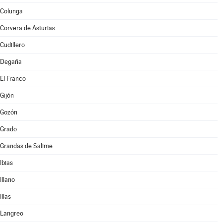
Colunga
Corvera de Asturias
Cudillero
Degaña
El Franco
Gijón
Gozón
Grado
Grandas de Salime
Ibias
Illano
Illas
Langreo