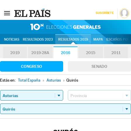
SUSCRÍBETE
10N | Eleccion
NOTICIAS
RESULTADOS 2023
RESULTADOS 2019
MAPA
ESCAÑOS POR 
2019
2019-28A
2016
2015
2011
CONGRESO
SENADO
Estás en:
Total España
»
Asturias
»
Quirós