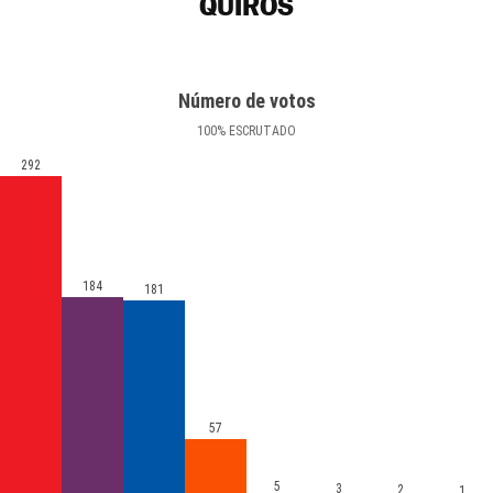
QUIRÓS
Número de votos
100
%
ESCRUTADO
292
184
181
57
5
3
2
1