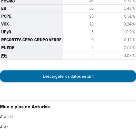
PACMA
54
0,72 %
EB
36
0,48 %
PCPE
23
0,31 %
VOX
18
0,24 %
UPyD
15
0,2 %
RECORTES CERO-GRUPO VERDE
9
0,12 %
PUEDE
5
0,07 %
PH
2
0,03 %
Descárgate los datos en xml
Municipios de Asturias
Allande
Aller