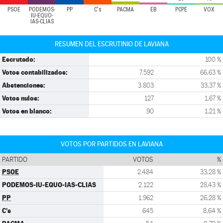
PSOE
PODEMOS-
PP
C's
PACMA
EB
PCPE
VOX
IU-EQUO-
IAS-CLIAS
RESUMEN DEL ESCRUTINIO DE LAVIANA
Escrutado:
100 %
Votos contabilizados:
7.592
66,63 %
Abstenciones:
3.803
33,37 %
Votos nulos:
127
1,67 %
Votos en blanco:
90
1,21 %
VOTOS POR PARTIDOS EN LAVIANA
PARTIDO
VOTOS
%
PSOE
2.484
33,28 %
PODEMOS-IU-EQUO-IAS-CLIAS
2.122
28,43 %
PP
1.962
26,28 %
C's
645
8,64 %