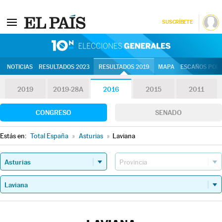
SUSCRÍBETE
10N | Eleccion
NOTICIAS
RESULTADOS 2023
RESULTADOS 2019
MAPA
ESCAÑOS POR 
2019
2019-28A
2016
2015
2011
CONGRESO
SENADO
Estás en:
Total España
»
Asturias
»
Laviana