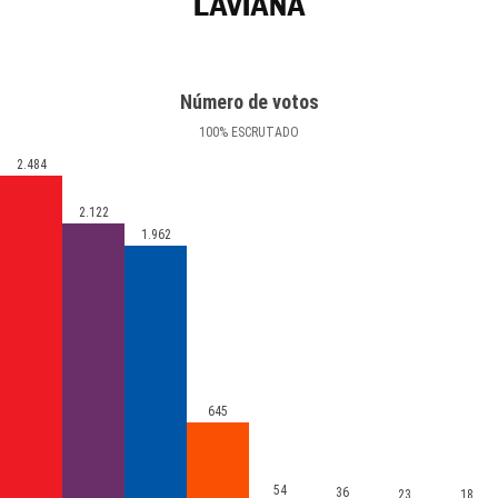
LAVIANA
Número de votos
100
%
ESCRUTADO
2.484
2.122
1.962
645
54
36
23
18