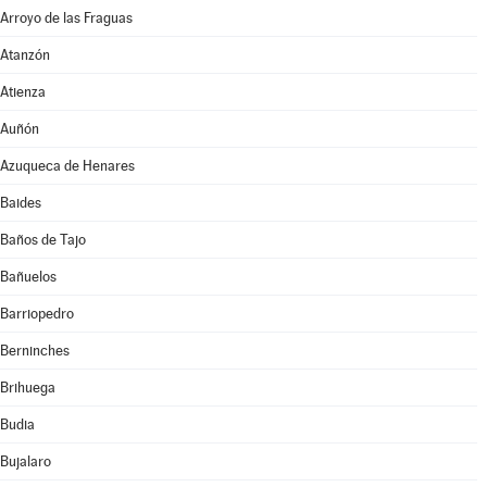
Arroyo de las Fraguas
Atanzón
Atienza
Auñón
Azuqueca de Henares
Baides
Baños de Tajo
Bañuelos
Barriopedro
Berninches
Brihuega
Budia
Bujalaro