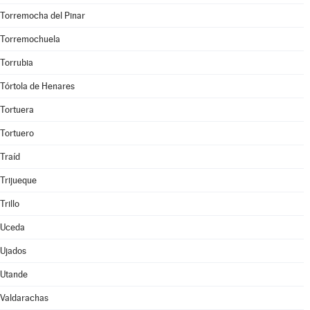
Torremocha del Pinar
Torremochuela
Torrubia
Tórtola de Henares
Tortuera
Tortuero
Traíd
Trijueque
Trillo
Uceda
Ujados
Utande
Valdarachas