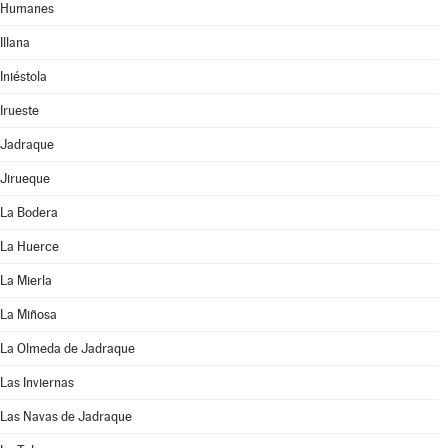
Humanes
Illana
Iniéstola
Irueste
Jadraque
Jirueque
La Bodera
La Huerce
La Mierla
La Miñosa
La Olmeda de Jadraque
Las Inviernas
Las Navas de Jadraque