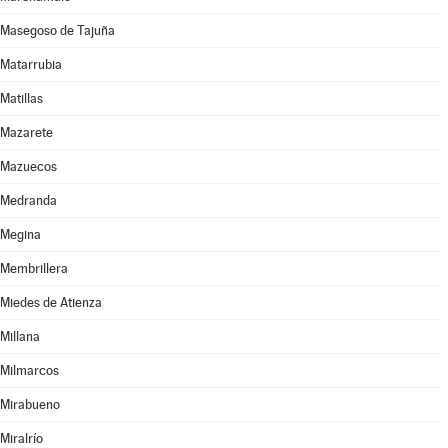
Masegoso de Tajuña
Matarrubia
Matillas
Mazarete
Mazuecos
Medranda
Megina
Membrillera
Miedes de Atienza
Millana
Milmarcos
Mirabueno
Miralrío