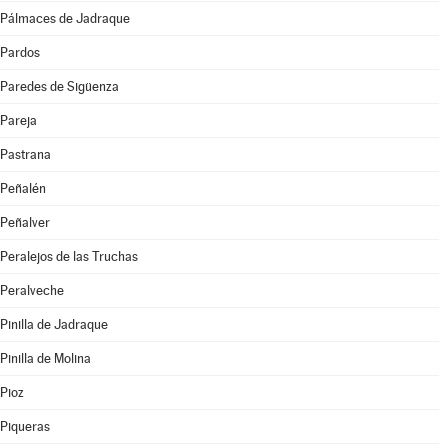
Pálmaces de Jadraque
Pardos
Paredes de Sigüenza
Pareja
Pastrana
Peñalén
Peñalver
Peralejos de las Truchas
Peralveche
Pinilla de Jadraque
Pinilla de Molina
Pioz
Piqueras