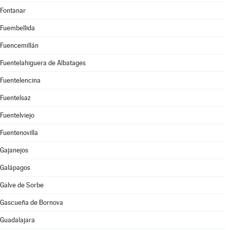
Fontanar
Fuembellida
Fuencemillán
Fuentelahiguera de Albatages
Fuentelencina
Fuentelsaz
Fuentelviejo
Fuentenovilla
Gajanejos
Galápagos
Galve de Sorbe
Gascueña de Bornova
Guadalajara