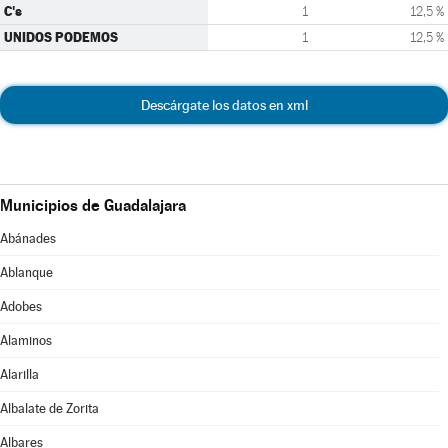
C's
1
12,5 %
UNIDOS PODEMOS
1
12,5 %
Descárgate los datos en xml
Municipios de Guadalajara
Abánades
Ablanque
Adobes
Alaminos
Alarilla
Albalate de Zorita
Albares