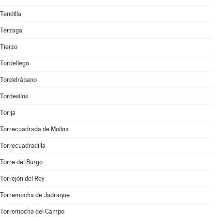
Tendilla
Terzaga
Tierzo
Tordellego
Tordelrábano
Tordesilos
Torija
Torrecuadrada de Molina
Torrecuadradilla
Torre del Burgo
Torrejón del Rey
Torremocha de Jadraque
Torremocha del Campo