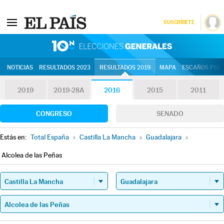
SUSCRÍBETE
10N | Eleccion
NOTICIAS
RESULTADOS 2023
RESULTADOS 2019
MAPA
ESCAÑOS POR 
2019
2019-28A
2016
2015
2011
CONGRESO
SENADO
Estás en:
Total España
»
Castilla La Mancha
»
Guadalajara
»
Alcolea de las Peñas