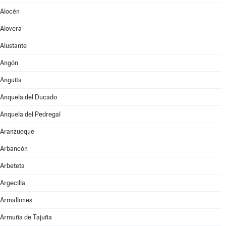
Alocén
Alovera
Alustante
Angón
Anguita
Anquela del Ducado
Anquela del Pedregal
Aranzueque
Arbancón
Arbeteta
Argecilla
Armallones
Armuña de Tajuña