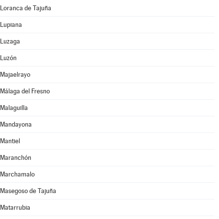
Loranca de Tajuña
Lupiana
Luzaga
Luzón
Majaelrayo
Málaga del Fresno
Malaguilla
Mandayona
Mantiel
Maranchón
Marchamalo
Masegoso de Tajuña
Matarrubia