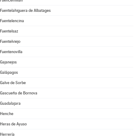
Fuencemillán
Fuentelahiguera de Albatages
Fuentelencina
Fuentelsaz
Fuentelviejo
Fuentenovilla
Gajanejos
Galápagos
Galve de Sorbe
Gascueña de Bornova
Guadalajara
Henche
Heras de Ayuso
Herrería