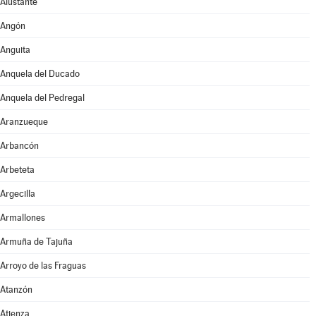
Alustante
Angón
Anguita
Anquela del Ducado
Anquela del Pedregal
Aranzueque
Arbancón
Arbeteta
Argecilla
Armallones
Armuña de Tajuña
Arroyo de las Fraguas
Atanzón
Atienza