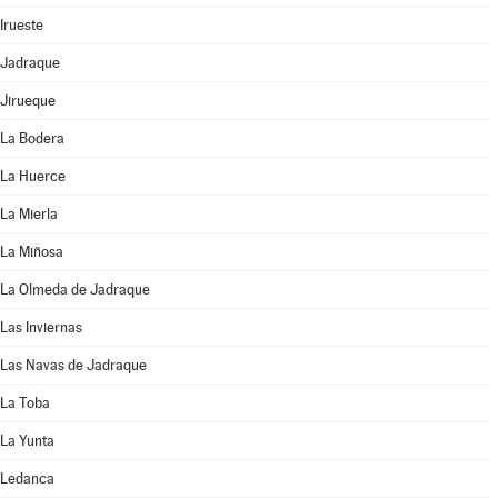
Irueste
Jadraque
Jirueque
La Bodera
La Huerce
La Mierla
La Miñosa
La Olmeda de Jadraque
Las Inviernas
Las Navas de Jadraque
La Toba
La Yunta
Ledanca