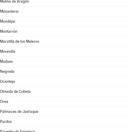
Molina de Aragón
Monasterio
Mondéjar
Montarrón
Moratilla de los Meleros
Morenilla
Muduex
Negredo
Ocentejo
Olmeda de Cobeta
Orea
Pálmaces de Jadraque
Pardos
Paredes de Sigüenza