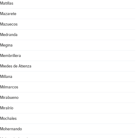
Matillas
Mazarete
Mazuecos
Medranda
Megina
Membrillera
Miedes de Atienza
Millana
Milmarcos
Mirabueno
Miralrío
Mochales
Mohernando