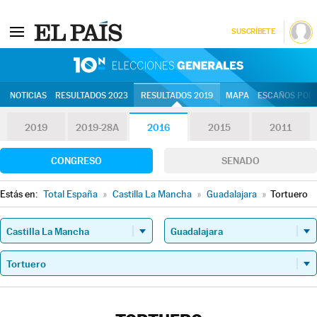
SUSCRÍBETE
10N | Eleccion
NOTICIAS
RESULTADOS 2023
RESULTADOS 2019
MAPA
ESCAÑOS POR 
2019
2019-28A
2016
2015
2011
CONGRESO
SENADO
Estás en:
Total España
»
Castilla La Mancha
»
Guadalajara
»
Tortuero