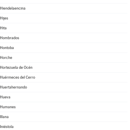
Hiendelaencina
Hijes
Hita
Hombrados
Hontoba
Horche
Hortezuela de Océn
Huérmeces del Cerro
Huertahernando
Hueva
Humanes
Illana
Iniéstola