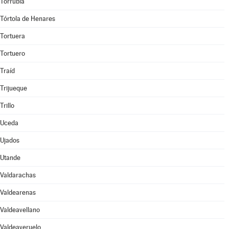
Torrubia
Tórtola de Henares
Tortuera
Tortuero
Traíd
Trijueque
Trillo
Uceda
Ujados
Utande
Valdarachas
Valdearenas
Valdeavellano
Valdeaveruelo