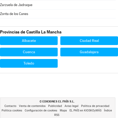
Zarzuela de Jadraque
Zorita de los Canes
Provincias de Castilla La Mancha
Albacete
Ciudad Real
Cuenca
Guadalajara
Toledo
EDICIONES EL PAÍS S.L.
©
Contacto
Venta de contenidos
Publicidad
Aviso legal
Política de privacidad
Política cookies
Configuración de cookies
Mapa
EL PAÍS en KIOSKOyMÁS
Índice
RSS