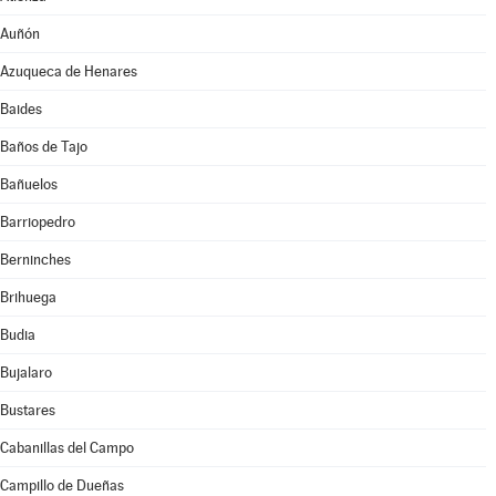
Auñón
Azuqueca de Henares
Baides
Baños de Tajo
Bañuelos
Barriopedro
Berninches
Brihuega
Budia
Bujalaro
Bustares
Cabanillas del Campo
Campillo de Dueñas