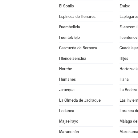
El Sotillo
Embid
Espinosa de Henares
Esplegare
Fuembellida
Fuencemil
Fuentelviejo
Fuentenovi
Gascueña de Bornova
Guadalaja
Hiendelaencina
Hijes
Horche
Hortezuel
Humanes
Illana
Jirueque
La Bodera
La Olmeda de Jadraque
Las Invier
Ledanca
Loranca d
Majaelrayo
Málaga del
Maranchón
Marchama