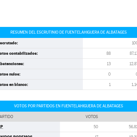
RESUMEN DEL ESCRUTINIO DE FUENTELAHIGUERA DE ALBATAGES
scrutado:
10
otos contabilizados:
88
87,1
bstenciones:
13
12,8
otos nulos:
0
otos en blanco:
1
1,1
VOTOS POR PARTIDOS EN FUENTELAHIGUERA DE ALBATAGES
ARTIDO
VOTOS
PP
50
56,8