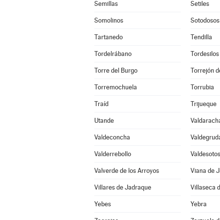
Semillas
Setiles
Somolinos
Sotodosos
Tartanedo
Tendilla
Tordelrábano
Tordesilos
Torre del Burgo
Torrejón d
Torremochuela
Torrubia
Traíd
Trijueque
Utande
Valdarach
Valdeconcha
Valdegrud
Valderrebollo
Valdesoto
Valverde de los Arroyos
Viana de 
Villares de Jadraque
Villaseca 
Yebes
Yebra