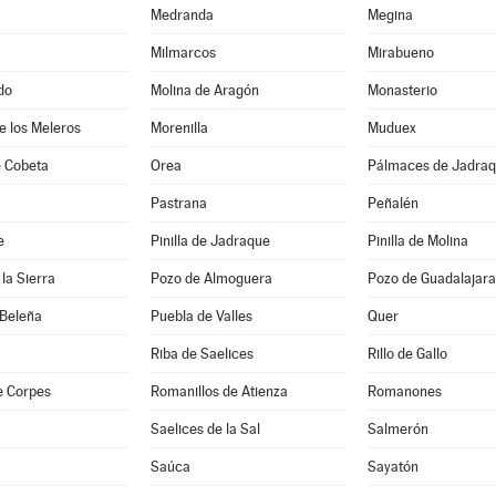
Medranda
Megina
Milmarcos
Mirabueno
do
Molina de Aragón
Monasterio
de los Meleros
Morenilla
Muduex
 Cobeta
Orea
Pálmaces de Jadra
Pastrana
Peñalén
e
Pinilla de Jadraque
Pinilla de Molina
la Sierra
Pozo de Almoguera
Pozo de Guadalajara
 Beleña
Puebla de Valles
Quer
Riba de Saelices
Rillo de Gallo
e Corpes
Romanillos de Atienza
Romanones
Saelices de la Sal
Salmerón
Saúca
Sayatón