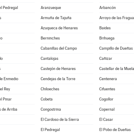
l Pedregal
Aranzueque
Arbancón
s
Armuña de Tajuña
Arroyo de las Fragua
Azuqueca de Henares
Baides
ro
Berninches
Brihuega
Cabanillas del Campo
Campillo de Dueñas
do
Cantalojas
Cañizar
s
Castejón de Henares
Castellar de la Muel
de Enmedio
Cendejas de la Torre
Centenera
del Rey
Chiloeches
Cifuentes
el Pinar
Cobeta
Cogollor
 de Arriba
Congostrina
Copernal
El Cardoso de la Sierra
El Casar
El Pedregal
El Pobo de Dueñas