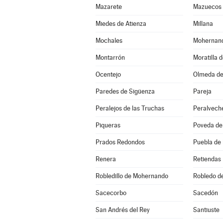
Mazarete
Mazuecos
Miedes de Atienza
Millana
Mochales
Mohernan
Montarrón
Moratilla 
Ocentejo
Olmeda de
Paredes de Sigüenza
Pareja
Peralejos de las Truchas
Peralvech
Piqueras
Poveda de 
Prados Redondos
Puebla de
Renera
Retiendas
Robledillo de Mohernando
Robledo d
Sacecorbo
Sacedón
San Andrés del Rey
Santiuste