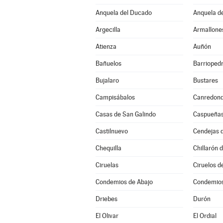
Anquela del Ducado
Anquela de
Argecilla
Armallone
Atienza
Auñón
Bañuelos
Barrioped
Bujalaro
Bustares
Campisábalos
Canredon
Casas de San Galindo
Caspueña
Castilnuevo
Cendejas 
Chequilla
Chillarón 
Ciruelas
Ciruelos d
Condemios de Abajo
Condemios
Driebes
Durón
El Olivar
El Ordial