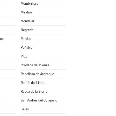
Membrillera
Miralrío
Mondéjar
Negredo
que
Pardos
Peñalver
Pioz
Prádena de Atienza
Rebollosa de Jadraque
Riofrío del Llano
Rueda de la Sierra
San Andrés del Congosto
Selas