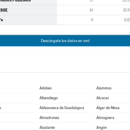
UNIDOS PODEMOS
17
19,3
PSOE
14
15,9
's
6
6,8
Descárgate los datos en xml
Adobes
Alaminos
Albendiego
Alcocer
s
Aldeanueva de Guadalajara
Algar de Mesa
Almadrones
Almoguera
Alustante
Angón