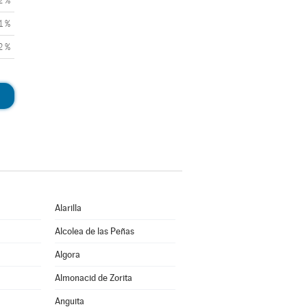
2 %
1 %
2 %
Alarilla
Alcolea de las Peñas
Algora
Almonacid de Zorita
Anguita