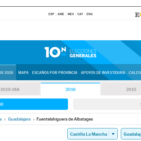
ESP
AME
MEX
CAT
ENG
S 2019
MAPA
ESCAÑOS POR PROVINCIA
APOYOS DE INVESTIDURA
CALCU
2019-28A
2016
2015
SO
a
»
Guadalajara
»
Fuentelahiguera de Albatages