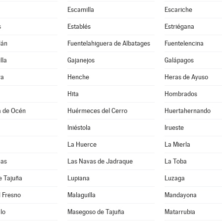
Escamilla
Escariche
s
Establés
Estriégana
lán
Fuentelahiguera de Albatages
Fuentelencina
lla
Gajanejos
Galápagos
ra
Henche
Heras de Ayuso
Hita
Hombrados
a de Océn
Huérmeces del Cerro
Huertahernando
Iniéstola
Irueste
La Huerce
La Mierla
nas
Las Navas de Jadraque
La Toba
e Tajuña
Lupiana
Luzaga
 Fresno
Malaguilla
Mandayona
lo
Masegoso de Tajuña
Matarrubia