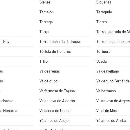
Sienes
Sigüenza
Tamajón
Taragudo
Terzaga
Tierzo
Torija
Torrecuadrada de M
el Rey
Torremocha de Jadraque
Torremocha del Ca
Tórtola de Henares
Tortuera
Trillo
Uceda
as
Valdearenas
Valdeavellano
as
Valdelcubo
Valdenuño Fernánde
s
Valfermoso de Tajuña
Valhermoso
Jadraque
Villanueva de Alcorón
Villanueva de Argeci
de Henares
Villaseca de Uceda
Villel de Mesa
Yélamos de Abajo
Yélamos de Arriba