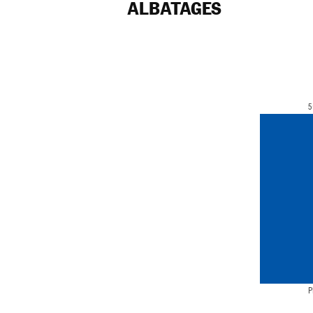
ALBATAGES
5
P