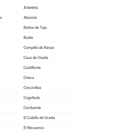
Arbeteta
s
Atanzón
Baños de Tajo
Budia
Campillo de Ranas
Casa de Uceda
a
Castilforte
Checa
Cincovillas
Cogolludo
Corduente
El Cubillo de Uceda
El Recuenco