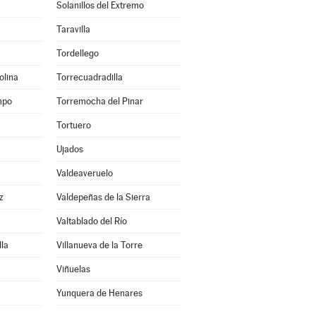
Solanillos del Extremo
Taravilla
Tordellego
olina
Torrecuadradilla
mpo
Torremocha del Pinar
Tortuero
Ujados
Valdeaveruelo
z
Valdepeñas de la Sierra
Valtablado del Río
lla
Villanueva de la Torre
Viñuelas
Yunquera de Henares