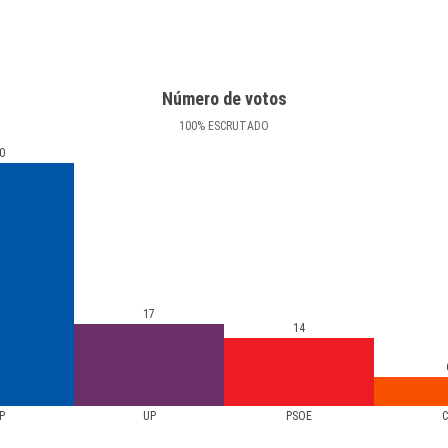
Número de votos
100
%
ESCRUTADO
0
17
14
P
UP
PSOE
C