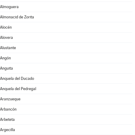
Almoguera
Almonacid de Zorita
Alocén
Alovera
Alustante
Angón
Anguita
Anquela del Ducado
Anquela del Pedregal
Aranzueque
Arbancón
Arbeteta
Argecilla