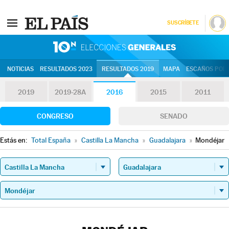
SUSCRÍBETE
10N | Eleccion
NOTICIAS
RESULTADOS 2023
RESULTADOS 2019
MAPA
ESCAÑOS POR 
2019
2019-28A
2016
2015
2011
CONGRESO
SENADO
Estás en:
Total España
»
Castilla La Mancha
»
Guadalajara
»
Mondéjar