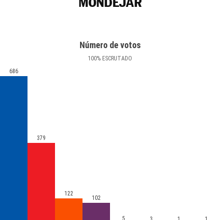
MONDÉJAR
Número de votos
100
%
ESCRUTADO
686
379
122
102
5
3
1
1