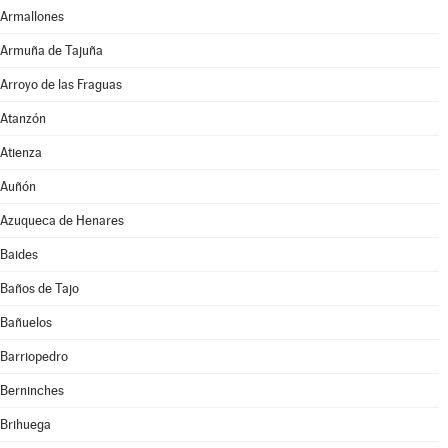
Armallones
Armuña de Tajuña
Arroyo de las Fraguas
Atanzón
Atienza
Auñón
Azuqueca de Henares
Baides
Baños de Tajo
Bañuelos
Barriopedro
Berninches
Brihuega