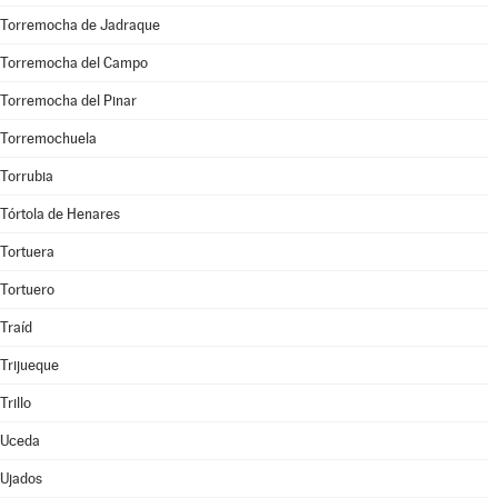
Torremocha de Jadraque
Torremocha del Campo
Torremocha del Pinar
Torremochuela
Torrubia
Tórtola de Henares
Tortuera
Tortuero
Traíd
Trijueque
Trillo
Uceda
Ujados