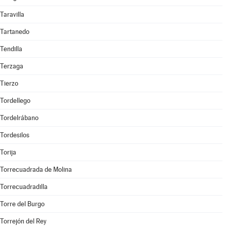
Taravilla
Tartanedo
Tendilla
Terzaga
Tierzo
Tordellego
Tordelrábano
Tordesilos
Torija
Torrecuadrada de Molina
Torrecuadradilla
Torre del Burgo
Torrejón del Rey