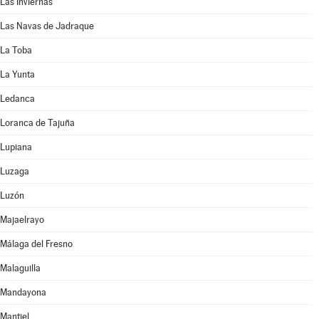
Las Inviernas
Las Navas de Jadraque
La Toba
La Yunta
Ledanca
Loranca de Tajuña
Lupiana
Luzaga
Luzón
Majaelrayo
Málaga del Fresno
Malaguilla
Mandayona
Mantiel