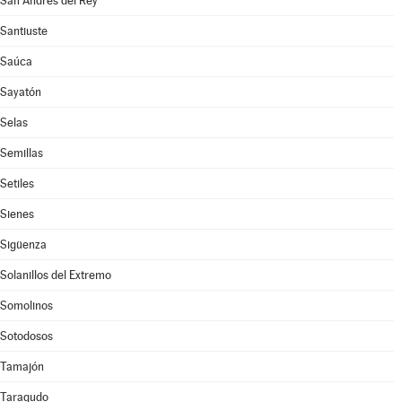
San Andrés del Rey
Santiuste
Saúca
Sayatón
Selas
Semillas
Setiles
Sienes
Sigüenza
Solanillos del Extremo
Somolinos
Sotodosos
Tamajón
Taragudo