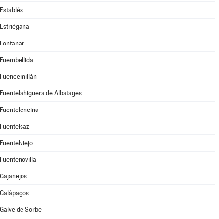
Establés
Estriégana
Fontanar
Fuembellida
Fuencemillán
Fuentelahiguera de Albatages
Fuentelencina
Fuentelsaz
Fuentelviejo
Fuentenovilla
Gajanejos
Galápagos
Galve de Sorbe