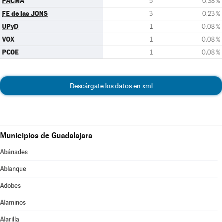
PACMA
5
0,38 %
FE de las JONS
3
0,23 %
UPyD
1
0,08 %
VOX
1
0,08 %
PCOE
1
0,08 %
Descárgate los datos en xml
Municipios de Guadalajara
Abánades
Ablanque
Adobes
Alaminos
Alarilla