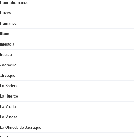
Huertahernando
Hueva
Humanes
Illana
Iniéstola
Irueste
Jadraque
Jirueque
La Bodera
La Huerce
La Mierla
La Miñosa
La Olmeda de Jadraque