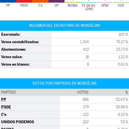
PP
PSOE
C's
UP
PACMA
FE de las
UPyD
VOX
JONS
RESUMEN DEL ESCRUTINIO DE MONDÉJAR
Escrutado:
100 %
Votos contabilizados:
1.324
76,27 %
Abstenciones:
412
23,73 %
Votos nulos:
16
1,21 %
Votos en blanco:
8
0,61 %
VOTOS POR PARTIDOS EN MONDÉJAR
PARTIDO
VOTOS
%
PP
686
52,45 %
PSOE
379
28,98 %
C's
122
9,33 %
UNIDOS PODEMOS
102
7,8 %