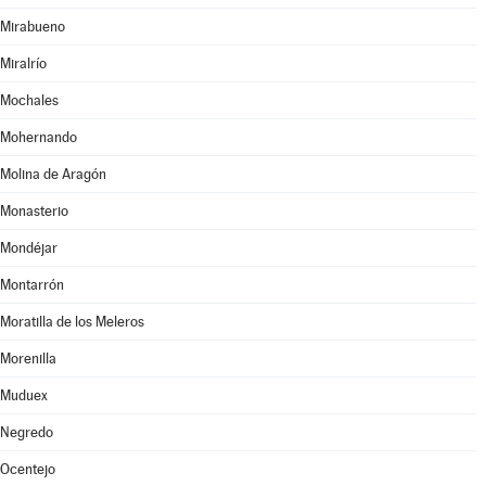
Mirabueno
Miralrío
Mochales
Mohernando
Molina de Aragón
Monasterio
Mondéjar
Montarrón
Moratilla de los Meleros
Morenilla
Muduex
Negredo
Ocentejo