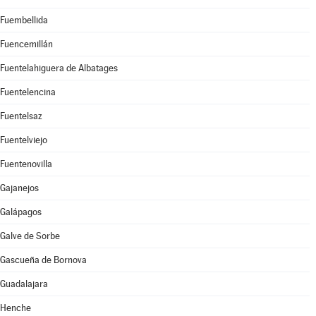
Fuembellida
Fuencemillán
Fuentelahiguera de Albatages
Fuentelencina
Fuentelsaz
Fuentelviejo
Fuentenovilla
Gajanejos
Galápagos
Galve de Sorbe
Gascueña de Bornova
Guadalajara
Henche