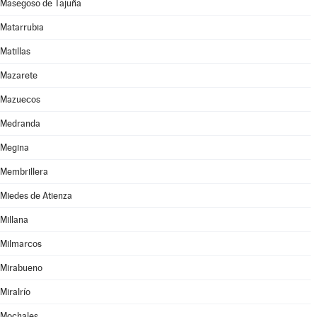
Masegoso de Tajuña
Matarrubia
Matillas
Mazarete
Mazuecos
Medranda
Megina
Membrillera
Miedes de Atienza
Millana
Milmarcos
Mirabueno
Miralrío
Mochales