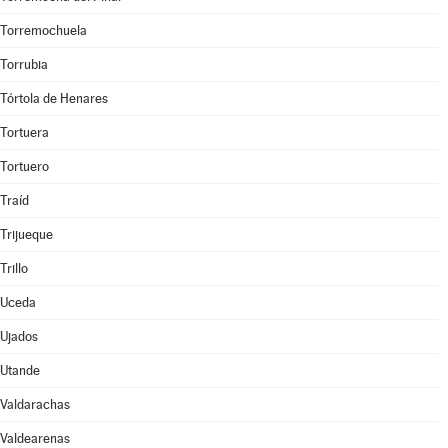
Torremochuela
Torrubia
Tórtola de Henares
Tortuera
Tortuero
Traíd
Trijueque
Trillo
Uceda
Ujados
Utande
Valdarachas
Valdearenas