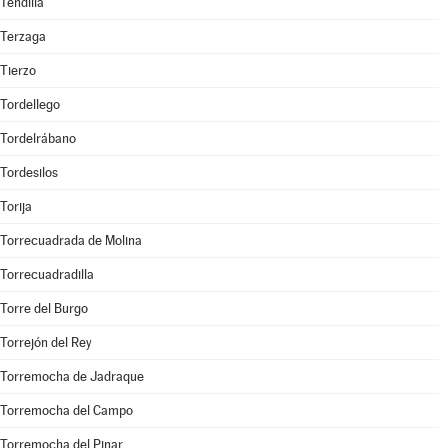
Tendilla
Terzaga
Tierzo
Tordellego
Tordelrábano
Tordesilos
Torija
Torrecuadrada de Molina
Torrecuadradilla
Torre del Burgo
Torrejón del Rey
Torremocha de Jadraque
Torremocha del Campo
Torremocha del Pinar