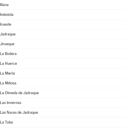
Illana
Iniéstola
Irueste
Jadraque
Jirueque
La Bodera
La Huerce
La Mierla
La Miñosa
La Olmeda de Jadraque
Las Inviernas
Las Navas de Jadraque
La Toba