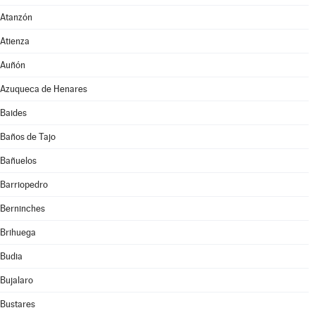
Atanzón
Atienza
Auñón
Azuqueca de Henares
Baides
Baños de Tajo
Bañuelos
Barriopedro
Berninches
Brihuega
Budia
Bujalaro
Bustares