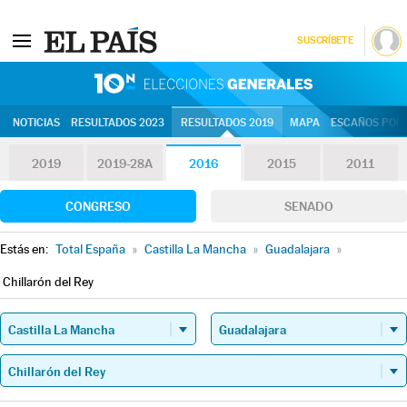
SUSCRÍBETE
10N | Eleccion
NOTICIAS
RESULTADOS 2023
RESULTADOS 2019
MAPA
ESCAÑOS POR 
2019
2019-28A
2016
2015
2011
CONGRESO
SENADO
Estás en:
Total España
»
Castilla La Mancha
»
Guadalajara
»
Chillarón del Rey