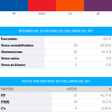
PP
PSOE
C's
UP
RESUMEN DEL ESCRUTINIO DE CHILLARÓN DEL REY
Escrutado:
100 %
Votos contabilizados:
59
66,29 %
Abstenciones:
30
33,71 %
Votos nulos:
0
0 %
Votos en blanco:
0
0 %
VOTOS POR PARTIDOS EN CHILLARÓN DEL REY
PARTIDO
VOTOS
%
PP
25
42,37 %
PSOE
19
32,2 %
C's
8
13,56 %