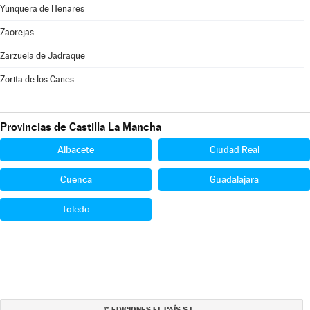
Yunquera de Henares
Zaorejas
Zarzuela de Jadraque
Zorita de los Canes
Provincias de Castilla La Mancha
Albacete
Ciudad Real
Cuenca
Guadalajara
Toledo
EDICIONES EL PAÍS S.L.
©