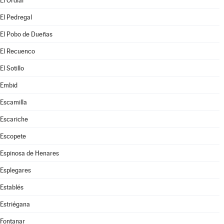
El Ordial
El Pedregal
El Pobo de Dueñas
El Recuenco
El Sotillo
Embid
Escamilla
Escariche
Escopete
Espinosa de Henares
Esplegares
Establés
Estriégana
Fontanar